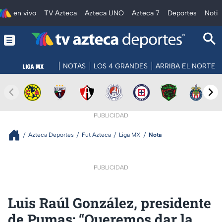
en vivo
TV Azteca
Azteca UNO
Azteca 7
Deportes
Notic
NOTAS
LOS 4 GRANDES
ARRIBA EL NORTE
PUBLICIDAD
Azteca Deportes
Fut Azteca
Liga MX
Nota
PUBLICIDAD
Luis Raúl González, presidente
de Pumas: “Queremos dar la