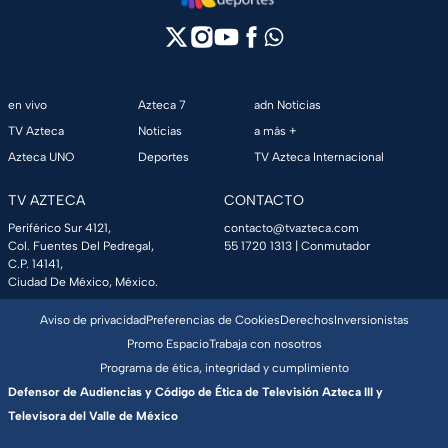
en vivo
Azteca 7
adn Noticias
TV Azteca
Noticias
a más +
Azteca UNO
Deportes
TV Azteca Internacional
TV AZTECA
CONTACTO
Periférico Sur 4121,
contacto@tvazteca.com
Col. Fuentes Del Pedregal,
55 1720 1313
| Conmutador
C.P. 14141,
Ciudad De México, México.
Aviso de privacidad
Preferencias de Cookies
Derechos
Inversionistas
Promo Espacio
Trabaja con nosotros
Programa de ética, integridad y cumplimiento
Defensor de Audiencias y Código de Ética de Televisión Azteca III y
Televisora del Valle de México