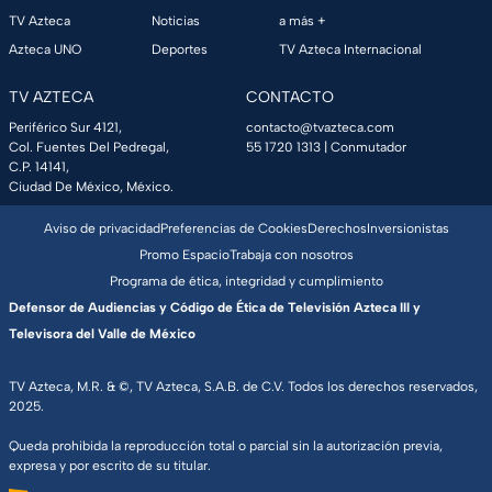
TV Azteca
Noticias
a más +
Azteca UNO
Deportes
TV Azteca Internacional
TV AZTECA
CONTACTO
Periférico Sur 4121,
contacto@tvazteca.com
Col. Fuentes Del Pedregal,
55 1720 1313
| Conmutador
C.P. 14141,
Ciudad De México, México.
Aviso de privacidad
Preferencias de Cookies
Derechos
Inversionistas
Promo Espacio
Trabaja con nosotros
Programa de ética, integridad y cumplimiento
Defensor de Audiencias y Código de Ética de Televisión Azteca III y
Televisora del Valle de México
TV Azteca, M.R. & ©, TV Azteca, S.A.B. de C.V. Todos los derechos reservados,
2025.
Queda prohibida la reproducción total o parcial sin la autorización previa,
expresa y por escrito de su titular.