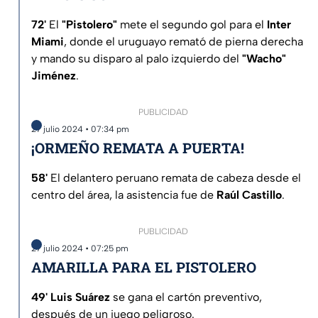
72'
El
"Pistolero"
mete el segundo gol para el
Inter
Miami
, donde el uruguayo remató de pierna derecha
y mando su disparo al palo izquierdo del
"Wacho"
Jiménez
.
PUBLICIDAD
27 julio 2024 • 07:34 pm
¡ORMEÑO REMATA A PUERTA!
58'
El delantero peruano remata de cabeza desde el
centro del área, la asistencia fue de
Raúl Castillo
.
PUBLICIDAD
27 julio 2024 • 07:25 pm
AMARILLA PARA EL PISTOLERO
49' Luis Suárez
se gana el cartón preventivo,
después de un juego peligroso.