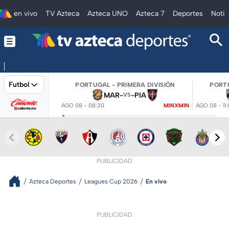
en vivo
TV Azteca
Azteca UNO
Azteca 7
Deportes
Notic
Futbol
PORTUGAL - PRIMERA DIVISIÓN
PORTU
MAR
-
-
PIA
VS
AGO 08 - 08:30
MINXMIN
AGO 08 - 11
PUBLICIDAD
Azteca Deportes
Leagues Cup 2026
En vivo
PUBLICIDAD