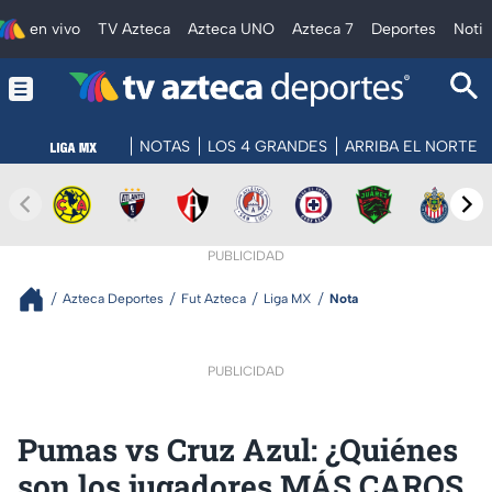
en vivo
TV Azteca
Azteca UNO
Azteca 7
Deportes
Notic
NOTAS
LOS 4 GRANDES
ARRIBA EL NORTE
PUBLICIDAD
Azteca Deportes
Fut Azteca
Liga MX
Nota
PUBLICIDAD
Pumas vs Cruz Azul: ¿Quiénes
son los jugadores MÁS CAROS