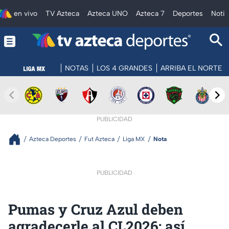
en vivo
TV Azteca
Azteca UNO
Azteca 7
Deportes
Notic
NOTAS
LOS 4 GRANDES
ARRIBA EL NORTE
PUBLICIDAD
Azteca Deportes
Fut Azteca
Liga MX
Nota
PUBLICIDAD
Pumas y Cruz Azul deben
agradecerle al CL2026; así