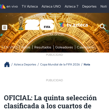
en vivo
TV Azteca
Azteca UNO
Azteca 7
Deportes
Notic
EN VIVO
Notas
Resultados
Goleadores
Calendario
PUBLICIDAD
Azteca Deportes
Copa Mundial de la FIFA 2026
Nota
PUBLICIDAD
OFICIAL: La quinta selección
clasificada a los cuartos de