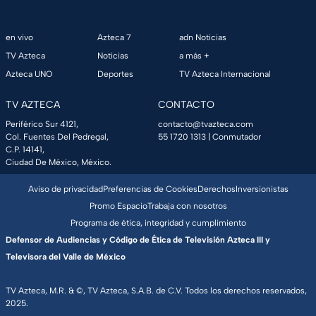
en vivo
Azteca 7
adn Noticias
TV Azteca
Noticias
a más +
Azteca UNO
Deportes
TV Azteca Internacional
TV AZTECA
CONTACTO
Periférico Sur 4121,
contacto@tvazteca.com
Col. Fuentes Del Pedregal,
55 1720 1313
| Conmutador
C.P. 14141,
Ciudad De México, México.
Aviso de privacidad
Preferencias de Cookies
Derechos
Inversionistas
Promo Espacio
Trabaja con nosotros
Programa de ética, integridad y cumplimiento
Defensor de Audiencias y Código de Ética de Televisión Azteca III y
Televisora del Valle de México
TV Azteca, M.R. & ©, TV Azteca, S.A.B. de C.V. Todos los derechos reservados,
2025.