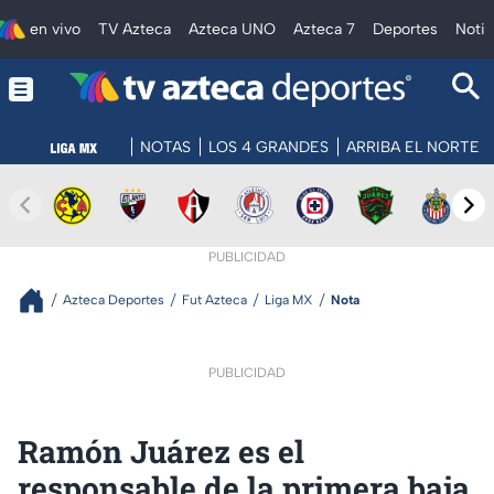
en vivo
TV Azteca
Azteca UNO
Azteca 7
Deportes
Notic
NOTAS
LOS 4 GRANDES
ARRIBA EL NORTE
PUBLICIDAD
Azteca Deportes
Fut Azteca
Liga MX
Nota
PUBLICIDAD
Ramón Juárez es el
responsable de la primera baja