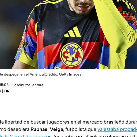
de despegar en el América|Crédito: Getty Images
15:06
2 minutos lectura
a | DR
la libertad de buscar jugadores en el mercado brasileño duran
ximo deseo era
Raphael Veiga
, futbolista que
ya estaba probad
e la Copa Libertadores
. Sin embargo, el volante ofensivo no 