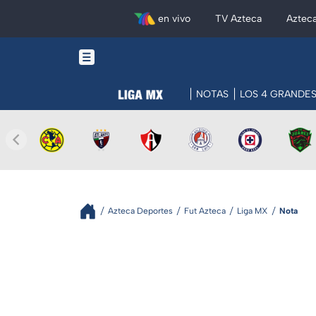
en vivo
TV Azteca
Aztec
NOTAS
LOS 4 GRANDE
Azteca Deportes
Fut Azteca
Liga MX
Nota