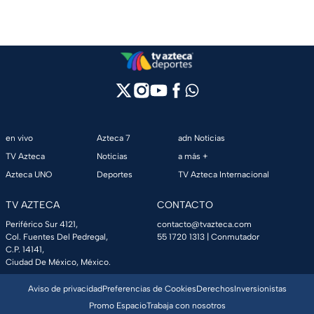
en vivo
Azteca 7
adn Noticias
TV Azteca
Noticias
a más +
Azteca UNO
Deportes
TV Azteca Internacional
TV AZTECA
CONTACTO
Periférico Sur 4121,
contacto@tvazteca.com
Col. Fuentes Del Pedregal,
55 1720 1313
| Conmutador
C.P. 14141,
Ciudad De México, México.
Aviso de privacidad
Preferencias de Cookies
Derechos
Inversionistas
Promo Espacio
Trabaja con nosotros