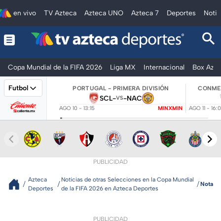
en vivo
TV Azteca
Azteca UNO
Azteca 7
Deportes
Notic
Copa Mundial de la FIFA 2026
Liga MX
Internacional
Box Azte
Futbol
PORTUGAL - PRIMERA DIVISIÓN
CONMEB
SCL
-
-
NAC
VS
AGO 10 - 13:15
MINXMIN
AGO 11 - 16:
PUBLICIDAD
Azteca
Noticias de otras Selecciones en la Copa Mundial
Nota
Deportes
de la FIFA 2026 en Azteca Deportes
PUBLICIDAD