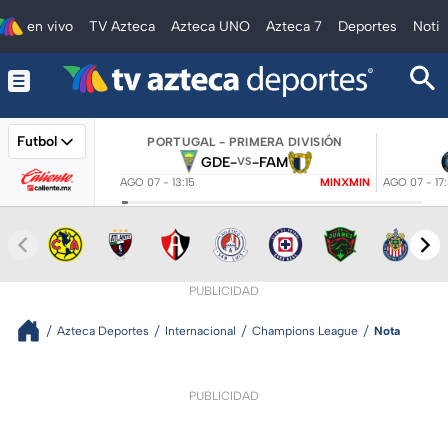
en vivo
TV Azteca
Azteca UNO
Azteca 7
Deportes
Notic
Futbol
PORTUGAL - PRIMERA DIVISIÓN
GDE
-
-
FAM
VS
AGO 07 - 13:15
MINXMIN
AGO 07 - 17
PUBLICIDAD
Azteca Deportes
Internacional
Champions League
Nota
PUBLICIDAD