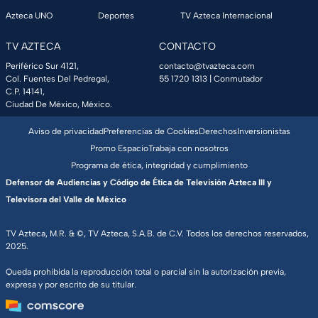
Azteca UNO
Deportes
TV Azteca Internacional
TV AZTECA
CONTACTO
Periférico Sur 4121,
contacto@tvazteca.com
Col. Fuentes Del Pedregal,
55 1720 1313
| Conmutador
C.P. 14141,
Ciudad De México, México.
Aviso de privacidad
Preferencias de Cookies
Derechos
Inversionistas
Promo Espacio
Trabaja con nosotros
Programa de ética, integridad y cumplimiento
Defensor de Audiencias y Código de Ética de Televisión Azteca III y
Televisora del Valle de México
TV Azteca, M.R. & ©, TV Azteca, S.A.B. de C.V. Todos los derechos reservados,
2025.
Queda prohibida la reproducción total o parcial sin la autorización previa,
expresa y por escrito de su titular.