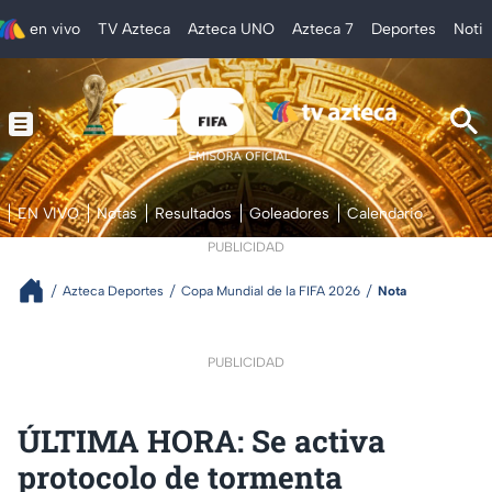
en vivo
TV Azteca
Azteca UNO
Azteca 7
Deportes
Notic
EN VIVO
Notas
Resultados
Goleadores
Calendario
PUBLICIDAD
Azteca Deportes
Copa Mundial de la FIFA 2026
Nota
PUBLICIDAD
ÚLTIMA HORA: Se activa
protocolo de tormenta