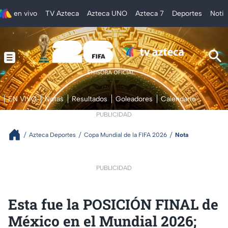
en vivo
TV Azteca
Azteca UNO
Azteca 7
Deportes
Notic
EN VIVO
Notas
Resultados
Goleadores
Calendario
PUBLICIDAD
Azteca Deportes
Copa Mundial de la FIFA 2026
Nota
PUBLICIDAD
Esta fue la POSICIÓN FINAL de
México en el Mundial 2026;