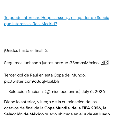
Te puede interesar: Hugo Larsson, ¿el jugador de Suecia
que interesa al Real Madrid?
¡Unidos hasta el final! ⚔️
Seguimos luchando juntos porque
#SomosMéxico
. 🇲🇽
Tercer gol de Raúl en esta Copa del Mundo.
pic.twitter.com/o8dqMoaLbh
— Selección Nacional (@miseleccionmx)
July 6, 2026
Dicho lo anterior, y luego de la culminación de los
octavos de final de la
Copa Mundial de la FIFA 2026, la
Selección de México
quedó ubicada en el
9 de 48 luego