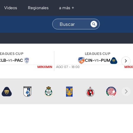
Regionales
Videos
a más +
LEAGUES CUP
LEAGUES CUP
CLB
-
-
PAC
CIN
-
-
PUM
VS
VS
MINXMIN
AGO 07 - 18:00
MINX