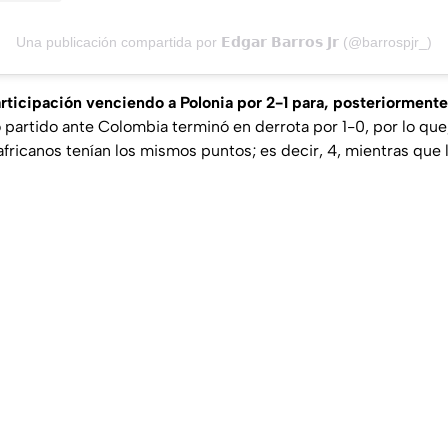
Una publicación compartida por 𝗘𝗱𝗴𝗮𝗿 𝗕𝗮𝗿𝗿𝗼𝘀 𝗝𝗿 (@barrospjr_)
rticipación venciendo a Polonia por 2-1 para, posteriormente,
o partido ante Colombia terminó en derrota por 1-0, por lo que, 
africanos tenían los mismos puntos; es decir, 4, mientras que 