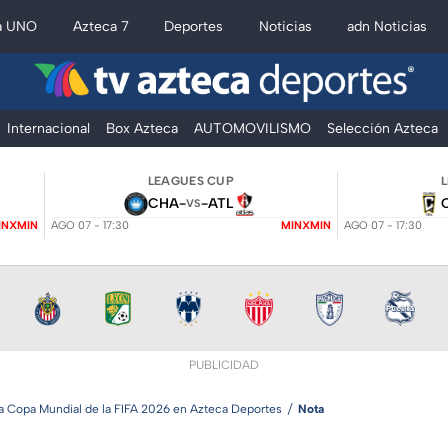
a UNO
Azteca 7
Deportes
Noticias
adn Noticias
Internacional
Box Azteca
AUTOMOVILISMO
Selección Azteca
LEAGUES CUP
CHA
-
-
ATL
VS
INXMIN
AGO 07 - 17:30
MINXMIN
AGO 07 - 17:30
PUBLICIDAD
la Copa Mundial de la FIFA 2026 en Azteca Deportes
Nota