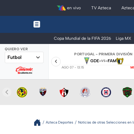
en vivo
TV Azteca
Aztec
Copa Mundial de la FIFA 2026
Liga MX
QUIERO VER
PORTUGAL - PRIMERA DIVISIÓN
Futbol
GDE
-
-
FAM
VS
AGO 07 - 13:15
M
Azteca Deportes
Noticias de otras Selecciones en 