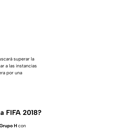
scará superar la
ar a las instancias
era por una
la FIFA 2018?
l Grupo H
con