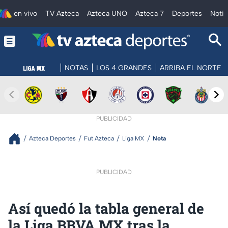
en vivo
TV Azteca
Azteca UNO
Azteca 7
Deportes
Notic
NOTAS
LOS 4 GRANDES
ARRIBA EL NORTE
PUBLICIDAD
Azteca Deportes
Fut Azteca
Liga MX
Nota
PUBLICIDAD
Así quedó la tabla general de
la Liga BBVA MX tras la