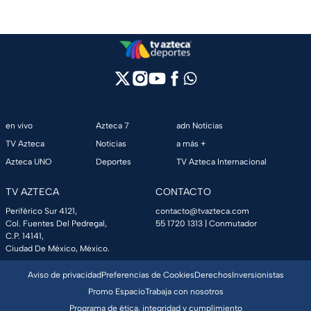
en vivo
Azteca 7
adn Noticias
TV Azteca
Noticias
a más +
Azteca UNO
Deportes
TV Azteca Internacional
TV AZTECA
CONTACTO
Periférico Sur 4121,
contacto@tvazteca.com
Col. Fuentes Del Pedregal,
55 1720 1313
| Conmutador
C.P. 14141,
Ciudad De México, México.
Aviso de privacidad
Preferencias de Cookies
Derechos
Inversionistas
Promo Espacio
Trabaja con nosotros
Programa de ética, integridad y cumplimiento