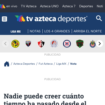
en vivo
TV Azteca
Azteca UNO
Azteca 7
Deportes
Notic
NOTAS
LOS 4 GRANDES
ARRIBA EL NORTE
PUBLICIDAD
Azteca Deportes
Fut Azteca
Liga MX
Nota
PUBLICIDAD
Nadie puede creer cuánto
tiempo ha pasado desde el