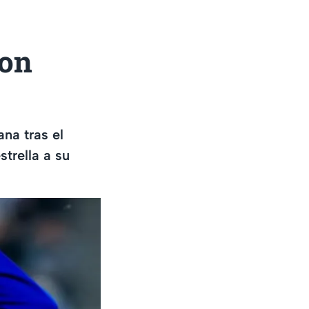
con
na tras el
trella a su