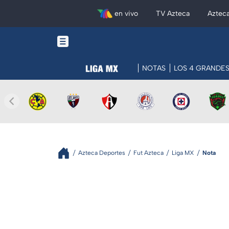
en vivo
TV Azteca
Aztec
NOTAS
LOS 4 GRANDE
Azteca Deportes
Fut Azteca
Liga MX
Nota