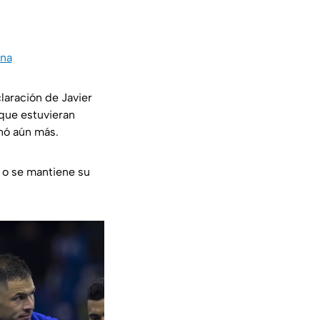
ina
claración de Javier
 que estuvieran
nó aún más.
a o se mantiene su