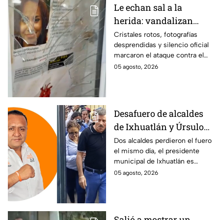
Le echan sal a la
herida: vandalizan
memorial de
Cristales rotos, fotografías
desprendidas y silencio oficial
desaparecidos en
marcaron el ataque contra el
Veracruz en medio de
memorial de desaparecidos,
05 agosto, 2026
crisis
un espacio dedicado a quienes
siguen sin ser localizados.
Desafuero de alcaldes
de Ixhuatlán y Úrsulo
Galván: uno de ellos
Dos alcaldes perdieron el fuero
el mismo día, el presidente
está implicado en el
municipal de Ixhuatlán es
asesinato de la
investigado por el secuestro y
05 agosto, 2026
periodista Roxana
asesinato de la periodista
Guzmán
Roxana Guzmán en Veracruz.
Salió a mostrar un