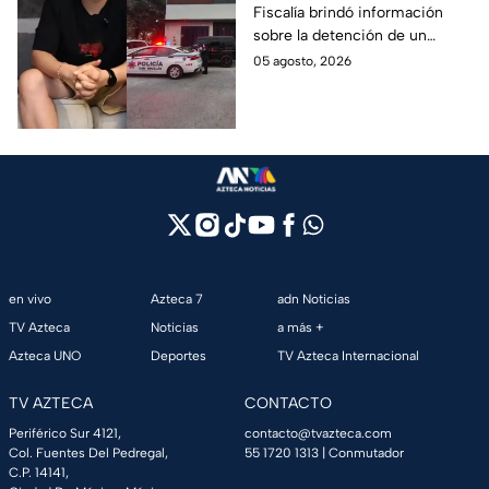
Fiscalía brindó información
sobre la detención de un
presunto responsable en el
05 agosto, 2026
robo a la casa de Karely Ruiz
en Nuevo León.
en vivo
Azteca 7
adn Noticias
TV Azteca
Noticias
a más +
Azteca UNO
Deportes
TV Azteca Internacional
TV AZTECA
CONTACTO
Periférico Sur 4121,
contacto@tvazteca.com
Col. Fuentes Del Pedregal,
55 1720 1313
| Conmutador
C.P. 14141,