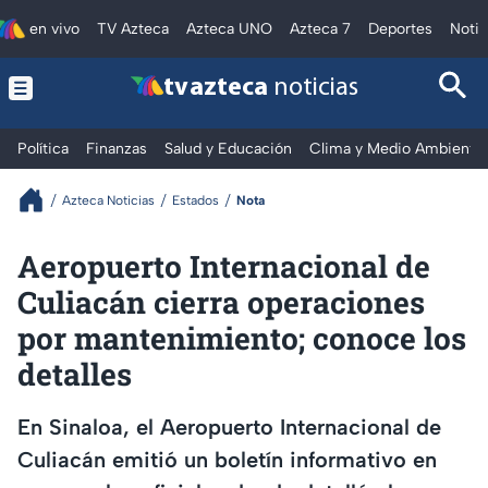
en vivo
TV Azteca
Azteca UNO
Azteca 7
Deportes
Notic
tv azteca
noticias
Política
Finanzas
Salud y Educación
Clima y Medio Ambiente
Azteca Noticias
Estados
Nota
Aeropuerto Internacional de
Culiacán cierra operaciones
por mantenimiento; conoce los
detalles
En Sinaloa, el Aeropuerto Internacional de
Culiacán emitió un boletín informativo en