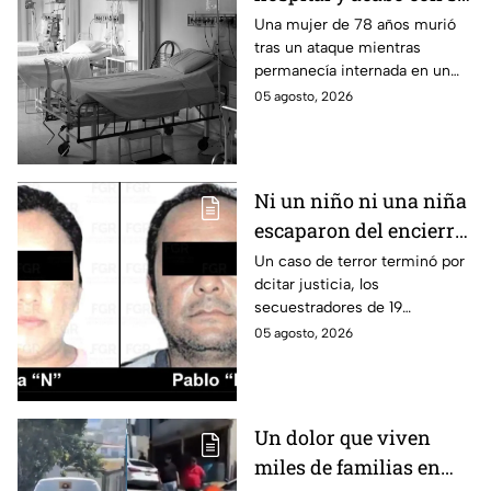
vida: Hombre habría
Una mujer de 78 años murió
tras un ataque mientras
asfixiado a su suegra
permanecía internada en un
mientras estaba
hospital de Veracruz;
05 agosto, 2026
internada en Veracruz
investigan a su yerno por
presuntamente haberla
asfixiado.
Ni un niño ni una niña
escaparon del encierro:
así cayó la pareja que
Un caso de terror terminó por
dcitar justicia, los
retenía a 19 migrantes
secuestradores de 19
en Puebla
migrantes recibieron una
05 agosto, 2026
sentencia en Puebla; esto es lo
que se sabe.
Un dolor que viven
miles de familias en