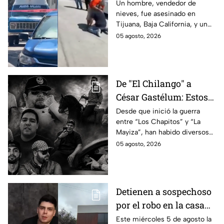
México: Así se
Un hombre, vendedor de
nieves, fue asesinado en
enteraron los
Tijuana, Baja California, y un
familiares de un
reportero captó el momento
05 agosto, 2026
vendedor de nieves de
en que su familia se enteró de
su asesinato en
la terrible noticia.
Tijuana, Baja California
De "El Chilango" a
César Gastélum: Estos
son los 10 influencers
Desde que inició la guerra
entre “Los Chapitos” y “La
asesinados por la
Mayiza”, han habido diversos
guerra entre "Los
asesinatos, entre ellos los de
05 agosto, 2026
Chapitos" y "La Mayiza"
10 influencers que incluyen a
César Gastélum.
Detienen a sospechoso
por el robo en la casa
de Karely Ruiz
Este miércoles 5 de agosto la