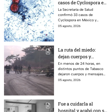
casos de Cyclospora en
México: ¿en qué estado
La Secretaría de Salud
confirmó 33 casos de
se reportan los brotes
Cyclospora en México y
de diarrea explosiva?
mantiene investigaciones en
05 agosto, 2026
Guanajuato y Quintana Roo
para determinar el origen de
los contagios.
La ruta del miedo:
dejan cuerpos y
mensajes criminales
En menos de 24 horas, en
distintos puntos de Tabasco
en carreteras de
dejaron cuerpos y mensajes
Tabasco en un solo día
criminales en varias carreteras
05 agosto, 2026
del estado aterrorizando a los
habitantes. El gobierno no
puede controlar la crisis de
violencia.
Fue a cuidarla al
hospital y acabó con su