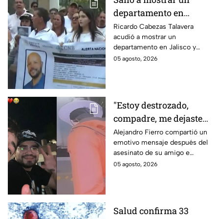
departamento en
Zapopan y no volvió a
Ricardo Cabezas Talavera
acudió a mostrar un
casa: Buscan a Ricardo
departamento en Jalisco y
Cabezas Talavera en
después desapareció;
05 agosto, 2026
Jalisco
autoridades mantienen su
búsqueda mientras colegas
refuerzan su seguridad.
"Estoy destrozado,
compadre, me dejaste":
Así reaccionó
Alejandro Fierro compartió un
emotivo mensaje después del
Alejandro Fierro al
asesinato de su amigo e
asesinato del
influencer César Gastélum;
05 agosto, 2026
influencer César
mientras “La Beba” también se
Gastélum
enteró del fallecimiento en un
live de TikTok.
Salud confirma 33