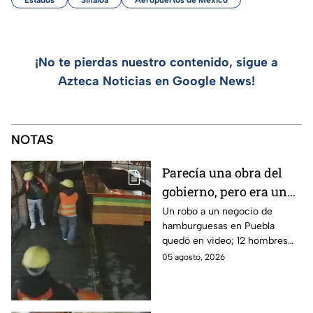
Estados
Sinaloa
Aeropuertos de México
¡No te pierdas nuestro contenido, sigue a
Azteca Noticias en Google News!
NOTAS
Parecía una obra del
gobierno, pero era un
robo planeado: Así
Un robo a un negocio de
hamburguesas en Puebla
saquearon negocio de
quedó en video; 12 hombres
hamburguesas en
habrían fingido ser
05 agosto, 2026
Puebla
trabajadores del gobierno
antes de entrar, golpear al
dueño y saquearlo.