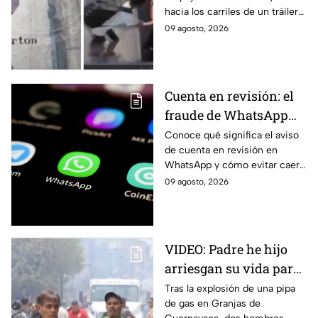
mayor arrojado a un
hacia los carriles de un tráiler
tráiler en Monterrey
en Monterrey. Conoce los
09 agosto, 2026
detalles de su captura y
situación jurídica.
Cuenta en revisión: el
fraude de WhatsApp
que pone en alerta a
Conoce qué significa el aviso
de cuenta en revisión en
autoridades de Jalisco;
WhatsApp y cómo evitar caer
así funciona
en estafas tras la alerta emitida
09 agosto, 2026
por la Policía Cibernética de
Jalisco.
VIDEO: Padre he hijo
arriesgan su vida para
rescatar a sus perritos
Tras la explosión de una pipa
de gas en Granjas de
tras la explosión de