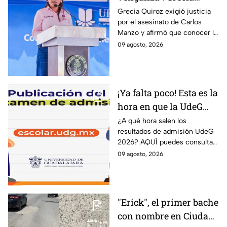
Quiroz exige esclarecer
Grecia Quiroz exigió justicia
por el asesinato de Carlos
el asesinato de Carlos
Manzo y afirmó que conocer la
Manzo
verdad es indispensable para
09 agosto, 2026
que Uruapan pueda vivir en
paz.
¡Ya falta poco! Esta es la
hora en que la UdeG
publica los resultados
¿A qué hora salen los
resultados de admisión UdeG
de admisión 2026 y
2026? AQUÍ puedes consultar
AQUÍ puedes
el dictamen este lunes 10 de
09 agosto, 2026
consultarlos
agosto y saber si fuiste
admitido en la Universidad de
Guadalajara.
"Erick", el primer bache
con nombre en Ciudad