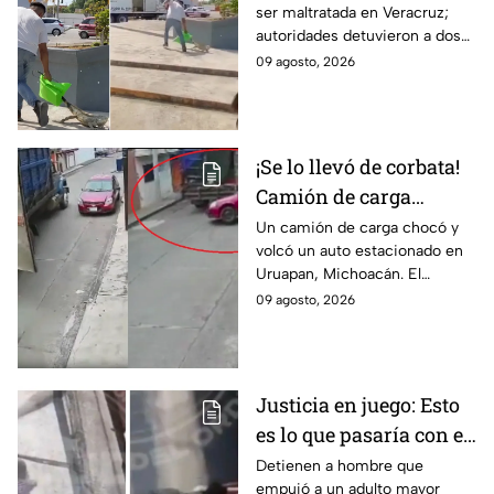
ser maltratada en Veracruz;
Veracruz; hay dos
autoridades detuvieron a dos
detenidos (VIDEO)
implicados y recuerdan las
09 agosto, 2026
fuertes sanciones por dañar
especies protegidas
¡Se lo llevó de corbata!
Camión de carga
arrastra auto
Un camión de carga chocó y
volcó un auto estacionado en
estacionado en
Uruapan, Michoacán. El
Uruapan, Michoacán
insólito momento quedó
09 agosto, 2026
(VIDEO)
grabado en video por una
cámara de seguridad local.
Justicia en juego: Esto
es lo que pasaría con el
agresor del adulto
Detienen a hombre que
empujó a un adulto mayor