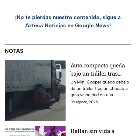
¡No te pierdas nuestro contenido, sigue a
Azteca Noticias en Google News!
NOTAS
Auto compacto queda
bajo un tráiler tras
brutal choque en El
Un Mini Cooper quedó debajo
de un tráiler tras un choque a
Paso y conductor sale
gran velocidad en una
caminado
carretera interestatal de El
09 agosto, 2026
Paso, Texas; el conductor salió
ileso tras el impacto.
Hallan sin vida a