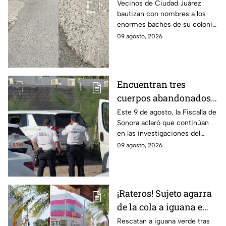
Juárez
Vecinos de Ciudad Juárez
bautizan con nombres a los
enormes baches de su colonia
como protesta ante la falta de
09 agosto, 2026
atención del gobierno local.
Encuentran tres
cuerpos abandonados
en Hermosillo, Sonora;
Este 9 de agosto, la Fiscalía de
Sonora aclaró que continúan
todo apunta a crimen
en las investigaciones del
pasional
hallazgo de tres cuerpos
09 agosto, 2026
abandonados en una
camioneta en Hermosillo; todo
apunta a crimen pasional.
¡Rateros! Sujeto agarra
de la cola a iguana e
intenta robársela en
Rescatan a iguana verde tras