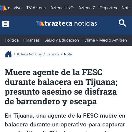
en vivo
TV Azteca
Azteca UNO
Azteca 7
Deportes
Notic
tv azteca
noticias
Política
Finanzas
Salud y Educación
Clima y Medio Ambiente
Azteca Noticias
Estados
Nota
Muere agente de la FESC
durante balacera en Tijuana;
presunto asesino se disfraza
de barrendero y escapa
En Tijuana, una agente de la FESC muere en
balacera durante un operativo para capturar