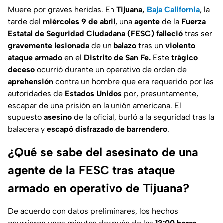
Muere por graves heridas. En
Tijuana,
Baja California
, la
tarde del
miércoles 9 de abril
, una
agente
de la
Fuerza
Estatal de Seguridad Ciudadana (FESC) falleció
tras ser
gravemente lesionada
de un
balazo
tras un
violento
ataque armado
en el
Distrito de San Fe.
Este
trágico
deceso
ocurrió durante un operativo de orden de
aprehensión
contra un hombre que era requerido por las
autoridades de
Estados Unidos
por, presuntamente,
escapar de una prisión en la unión americana. El
supuesto
asesino
de la oficial, burló a la seguridad tras la
balacera y
escapó disfrazado de barrendero
.
¿Qué se sabe del asesinato de una
agente de la FESC tras ataque
armado en operativo de Tijuana?
De acuerdo con datos preliminares, los hechos
ocurrieron unos minutos después de las
13:00 horas
,