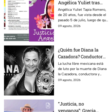
Angélica Yuliet tras
desaparecer por una
Angélica Yuliet Tapia Romero,
de 20 años, fue vista desde el
entrevista de trabajo en
pasado 5 de julio, luego de que
Edomex
presuntamente recibiera una
09 agosto, 2026
oferta de trabajo en
Tlalmanalco, Edomex.
¿Quién fue Diana la
Cazadora? Conductora
y luchadora que
La lucha libre mexicana está
de luto por la muerte de Diana
falleció a los 48 años en
la Cazadora, conductora y
Monterrey
luchadora de 48 años que
09 agosto, 2026
falleció en Monterrey; ¿cuál es
su historia?
“Justicia, no
venganza”: Grecia