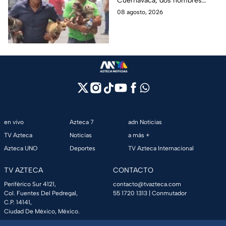
Cuernavaca, dos hombres
pipa de gas en
arriesgaron su vida para volver
08 agosto, 2026
Cuernavaca
por sus perritos y ponerlos a
salvo de la tragedia.
en vivo
Azteca 7
adn Noticias
TV Azteca
Noticias
a más +
Azteca UNO
Deportes
TV Azteca Internacional
TV AZTECA
CONTACTO
Periférico Sur 4121,
contacto@tvazteca.com
Col. Fuentes Del Pedregal,
55 1720 1313
| Conmutador
C.P. 14141,
Ciudad De México, México.