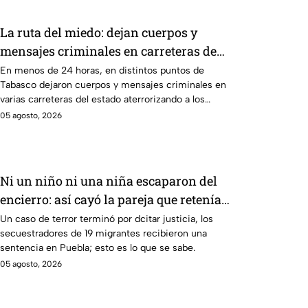
La ruta del miedo: dejan cuerpos y
mensajes criminales en carreteras de
Tabasco en un solo día
En menos de 24 horas, en distintos puntos de
Tabasco dejaron cuerpos y mensajes criminales en
varias carreteras del estado aterrorizando a los
habitantes. El gobierno no puede controlar la crisis
05 agosto, 2026
de violencia.
Ni un niño ni una niña escaparon del
encierro: así cayó la pareja que retenía a
19 migrantes en Puebla
Un caso de terror terminó por dcitar justicia, los
secuestradores de 19 migrantes recibieron una
sentencia en Puebla; esto es lo que se sabe.
05 agosto, 2026