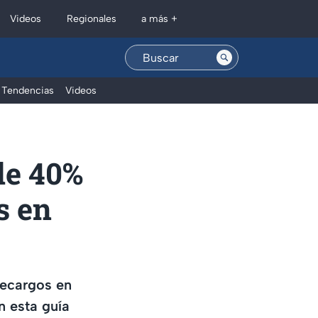
Regionales
Videos
a más +
Tendencias
Videos
de 40%
s en
recargos en
n esta guía