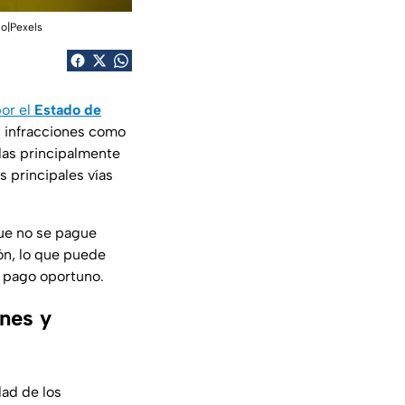
co|Pexels
or el
Estado de
n infracciones como
das principalmente
s principales vías
que no se pague
ón, lo que puede
 pago oportuno.
nes y
dad de los