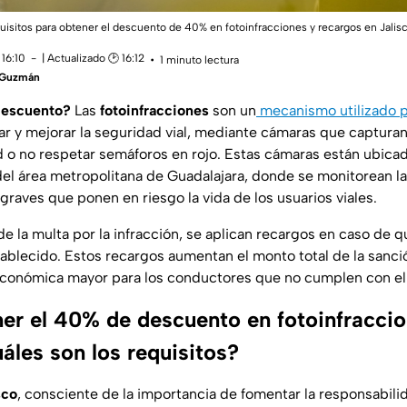
uisitos para obtener el descuento de 40% en fotoinfracciones y recargos en Jalis
16:10
| Actualizado 🕑 16:12
1 minuto lectura
a Guzmán
descuento?
Las
fotoinfracciones
son un
mecanismo utilizado p
ar y mejorar la seguridad vial, mediante cámaras que captura
 o no respetar semáforos en rojo. Estas cámaras están ubica
del área metropolitana de Guadalajara, donde se monitorean la
 graves que ponen en riesgo la vida de los usuarios viales.
de la multa por la infracción, se aplican recargos en caso de 
tablecido. Estos recargos aumentan el monto total de la sanci
económica mayor para los conductores que no cumplen con el
r el 40% de descuento en fotoinfraccio
áles son los requisitos?
sco
, consciente de la importancia de fomentar la responsabili