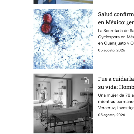
Salud confirm
en México: ¿en
los brotes de 
La Secretaría de S
Cyclospora en Méx
en Guanajuato y Q
origen de los cont
05 agosto, 2026
Fue a cuidarla
su vida: Homb
suegra mientr
Una mujer de 78 a
mientras permanec
Veracruz
Veracruz; investi
haberla asfixiado.
05 agosto, 2026