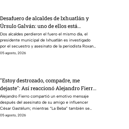
Desafuero de alcaldes de Ixhuatlán y
Úrsulo Galván: uno de ellos está
implicado en el asesinato de la
Dos alcaldes perdieron el fuero el mismo día, el
presidente municipal de Ixhuatlán es investigado
periodista Roxana Guzmán
por el secuestro y asesinato de la periodista Roxana
Guzmán en Veracruz.
05 agosto, 2026
"Estoy destrozado, compadre, me
dejaste": Así reaccionó Alejandro Fierro
al asesinato del influencer César
Alejandro Fierro compartió un emotivo mensaje
después del asesinato de su amigo e influencer
Gastélum
César Gastélum; mientras “La Beba” también se
enteró del fallecimiento en un live de TikTok.
05 agosto, 2026