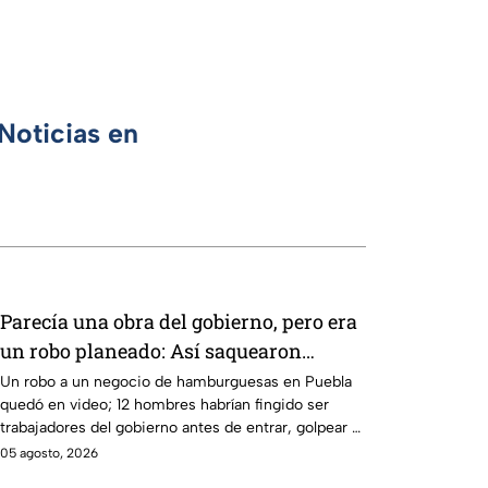
Noticias en
Parecía una obra del gobierno, pero era
un robo planeado: Así saquearon
negocio de hamburguesas en Puebla
Un robo a un negocio de hamburguesas en Puebla
quedó en video; 12 hombres habrían fingido ser
trabajadores del gobierno antes de entrar, golpear al
dueño y saquearlo.
05 agosto, 2026