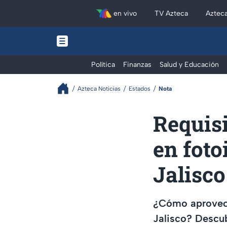
en vivo
TV Azteca
Aztec
Política
Finanzas
Salud y Educación
Azteca Noticias
Estados
Nota
Requisi
en foto
Jalisco
¿Cómo aprovech
Jalisco? Descub