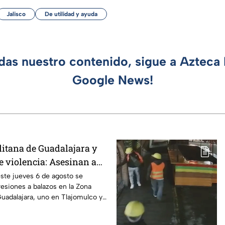
Jalisco
De utilidad y ayuda
rdas nuestro contenido, sigue a Azteca 
Google News!
itana de Guadalajara y
e violencia: Asesinan a
 hombres en Tlajomulco y
ste jueves 6 de agosto se
resiones a balazos en la Zona
uadalajara, uno en Tlajomulco y