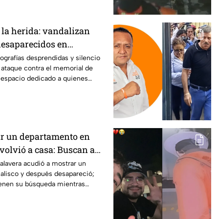
 la herida: vandalizan
esaparecidos en
edio de crisis
tografías desprendidas y silencio
l ataque contra el memorial de
 espacio dedicado a quienes
lizados.
ar un departamento en
volvió a casa: Buscan a
as Talavera en Jalisco
alavera acudió a mostrar un
alisco y después desapareció;
enen su búsqueda mientras
su seguridad.