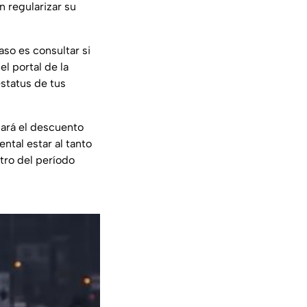
 regularizar su
so es consultar si
l portal de la
estatus de tus
lará el descuento
ntal estar al tanto
ntro del período