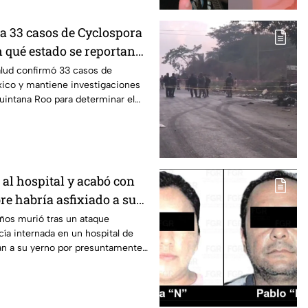
a 33 casos de Cyclospora
 qué estado se reportan
diarrea explosiva?
alud confirmó 33 casos de
ico y mantiene investigaciones
uintana Roo para determinar el
agios.
 al hospital y acabó con
re habría asfixiado a su
as estaba internada en
ños murió tras un ataque
ía internada en un hospital de
gan a su yerno por presuntamente