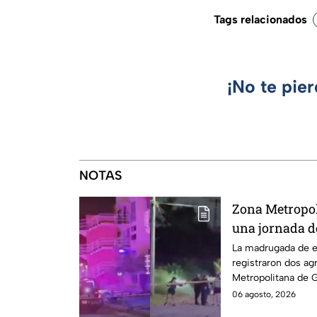
Tags relacionados
¡No te pie
NOTAS
Zona Metropol
una jornada d
balazos a dos
La madrugada de e
registraron dos ag
El Salto
Metropolitana de G
otro en El Salto.
06 agosto, 2026