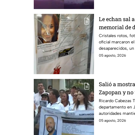
Le echan sal a
memorial de d
Veracruz en m
Cristales rotos, fo
oficial marcaron e
desaparecidos, un
siguen sin ser loca
05 agosto, 2026
Salió a mostr
Zapopan y no 
Ricardo Cabez
Ricardo Cabezas T
departamento en J
autoridades manti
colegas refuerzan 
05 agosto, 2026