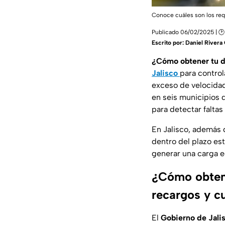
Conoce cuáles son los req
Publicado 06/02/2025 | 🕑 
Escrito por:
Daniel River
¿Cómo obtener tu 
Jalisco
para control
exceso de velocidad
en seis municipios 
para detectar faltas
En Jalisco, además 
dentro del plazo es
generar una carga 
¿Cómo obtene
recargos y cu
El
Gobierno de Jali