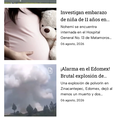
Investigan embarazo
de niña de 11 años en
Matamoros,
Nohemí se encuentra
internada en el Hospital
Tamaulipas; ¿qué pasó
General No. 13 de Matamoros
con Nohemí?
tras complicaciones por un
06 agosto, 2026
embarazo infantil; la Fiscalía de
Tamaulipas ya investiga.
¡Alarma en el Edomex!
Brutal explosión de
polvorín en Santa
Una explosión de polvorín en
Zinacantepec, Edomex, dejó al
María del Monte,
menos un muerto y dos
Zinacantepec; reportan
heridos; autoridades atiende la
06 agosto, 2026
al menos un muerto y
emergencia tras el estallido de
heridos
un taller clandestino.