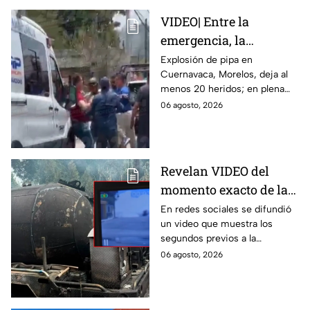
VIDEO| Entre la
emergencia, la
desesperación y el
Explosión de pipa en
Cuernavaca, Morelos, deja al
llanto de un niño;
menos 20 heridos; en plena
adultos desatan pelea
emergencia, dos hombres
06 agosto, 2026
tras explosión de pipa
comenzaron a pelear mientras
en Cuernavaca
un niño lloraba en el lugar.
Revelan VIDEO del
momento exacto de la
explosión de pipa de
En redes sociales se difundió
un video que muestra los
gas en Cuernavaca,
segundos previos a la
Morelos
explosión de una pipa de gas
06 agosto, 2026
LP en Cuernavaca, Morelos.