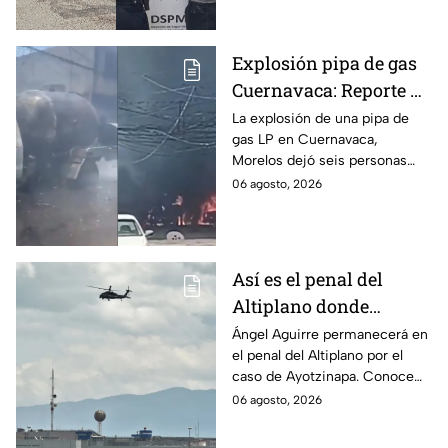
discapacidad auditiva.
Explosión pipa de gas
Cuernavaca: Reporte de
víctimas tras estallido
La explosión de una pipa de
gas LP en Cuernavaca,
en Morelos
Morelos dejó seis personas
hospitalizadas. IMSS informó
06 agosto, 2026
que las pacientes siguen
internadas y aún no hay parte
médico.
Así es el penal del
Altiplano donde
permanecerá Ángel
Ángel Aguirre permanecerá en
el penal del Altiplano por el
Aguirre por caso
caso de Ayotzinapa. Conoce
Ayotzinapa
dónde está, cómo es esta
06 agosto, 2026
prisión de máxima seguridad y
su historia.