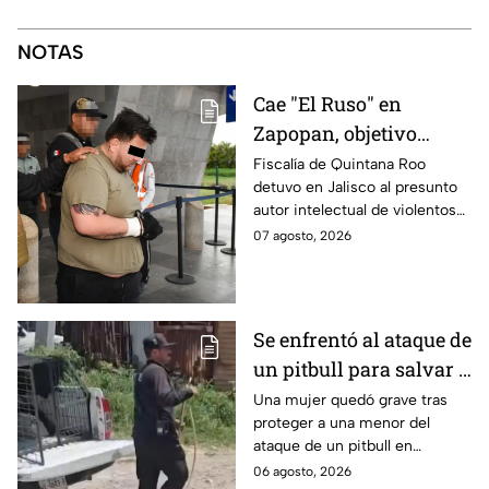
NOTAS
Cae "El Ruso" en
Zapopan, objetivo
prioritario en Playa del
Fiscalía de Quintana Roo
detuvo en Jalisco al presunto
Carmen
autor intelectual de violentos
ataques en fraccionamientos
07 agosto, 2026
de Playa del Carmen.
Se enfrentó al ataque de
un pitbull para salvar a
una menor; hoy lucha
Una mujer quedó grave tras
proteger a una menor del
por su vida en Zapopan
ataque de un pitbull en
Zapopan; la víctima sufrió
06 agosto, 2026