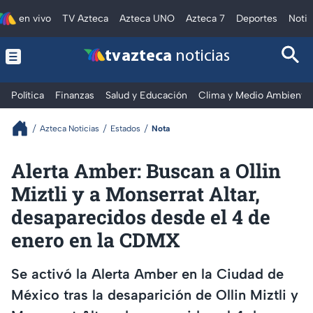
en vivo
TV Azteca
Azteca UNO
Azteca 7
Deportes
Notic
tv azteca
noticias
Política
Finanzas
Salud y Educación
Clima y Medio Ambiente
Azteca Noticias
Estados
Nota
Alerta Amber: Buscan a Ollin
Miztli y a Monserrat Altar,
desaparecidos desde el 4 de
enero en la CDMX
Se activó la Alerta Amber en la Ciudad de
México tras la desaparición de Ollin Miztli y