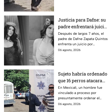
severas mordeduras y existe
riesgo de que pierda un brazo.
Justicia para Dafne: su
padre enfrentará juicio
por presunto abuso
Después de largos 7 años, el
padre de Dafne Zapata Quintos
cometido en 2019 en
enfrenta un juicio por
Tamaulipas
presuntamente abusar de la
06 agosto, 2026
menor cuando ella tenía
apenas 6 años.
Sujeto habría ordenado
que 16 perros atacaran
a su hermana con
En Mexicali, un hombre fue
vinculado a proceso por
discapacidad en
presuntamente ordenar el
Mexicali, BC
ataque de 16 perros contra su
06 agosto, 2026
hermana, quien tenía