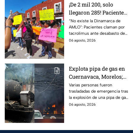
¡De 2 mil 200, solo
llegaron 285! Pacientes
claman por
“No existe la Dinamarca de
AMLO": Pacientes claman por
medicamentos ante
tacrolimus ante desabasto de
desabasto en IMSS
medicamentos en hospital del
06 agosto, 2026
Puebla
IMSS Puebla; hay 900
personas están afectadas.
Explota pipa de gas en
Cuernavaca, Morelos;
se reportan más de 20
Varias personas fueron
trasladadas de emergencia tras
personas con
la explosión de una pipa de gas
quemaduras
cerca de la colonia Las
06 agosto, 2026
Granjas, en Cuernavaca,
Morelos.