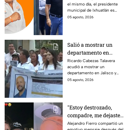
el mismo día, el presidente
está implicado en el
municipal de Ixhuatlán es
asesinato de la
investigado por el secuestro y
05 agosto, 2026
periodista Roxana
asesinato de la periodista
Guzmán
Roxana Guzmán en Veracruz.
Salió a mostrar un
departamento en
Zapopan y no volvió a
Ricardo Cabezas Talavera
acudió a mostrar un
casa: Buscan a Ricardo
departamento en Jalisco y
Cabezas Talavera en
después desapareció;
05 agosto, 2026
Jalisco
autoridades mantienen su
búsqueda mientras colegas
refuerzan su seguridad.
"Estoy destrozado,
compadre, me dejaste":
Así reaccionó
Alejandro Fierro compartió un
emotivo mensaje después del