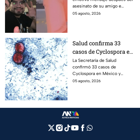
Alejandro Fierro al
asesinato de su amigo e
asesinato del
influencer César Gastélum;
05 agosto, 2026
influencer César
mientras “La Beba” también se
Gastélum
enteró del fallecimiento en un
live de TikTok.
Salud confirma 33
casos de Cyclospora en
México: ¿en qué estado
La Secretaría de Salud
confirmó 33 casos de
se reportan los brotes
Cyclospora en México y
de diarrea explosiva?
mantiene investigaciones en
05 agosto, 2026
Guanajuato y Quintana Roo
para determinar el origen de
los contagios.