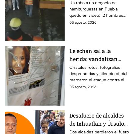
robo planeado: Así
Un robo a un negocio de
hamburguesas en Puebla
saquearon negocio de
quedó en video; 12 hombres
hamburguesas en
habrían fingido ser
05 agosto, 2026
Puebla
trabajadores del gobierno
antes de entrar, golpear al
dueño y saquearlo.
Le echan sal a la
herida: vandalizan
memorial de
Cristales rotos, fotografías
desprendidas y silencio oficial
desaparecidos en
marcaron el ataque contra el
Veracruz en medio de
memorial de desaparecidos,
05 agosto, 2026
crisis
un espacio dedicado a quienes
siguen sin ser localizados.
Desafuero de alcaldes
de Ixhuatlán y Úrsulo
Galván: uno de ellos
Dos alcaldes perdieron el fuero