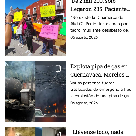
¡De 2 mil 200, solo
llegaron 285! Pacientes
claman por
“No existe la Dinamarca de
AMLO": Pacientes claman por
medicamentos ante
tacrolimus ante desabasto de
desabasto en IMSS
medicamentos en hospital del
06 agosto, 2026
Puebla
IMSS Puebla; hay 900
personas están afectadas.
Explota pipa de gas en
Cuernavaca, Morelos;
se reportan más de 20
Varias personas fueron
trasladadas de emergencia tras
personas con
la explosión de una pipa de gas
quemaduras
cerca de la colonia Las
06 agosto, 2026
Granjas, en Cuernavaca,
Morelos.
"Llévense todo, nada