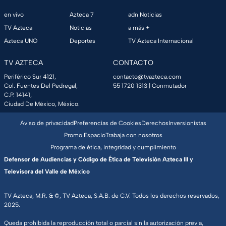
en vivo
Azteca 7
adn Noticias
TV Azteca
Noticias
a más +
Azteca UNO
Deportes
TV Azteca Internacional
TV AZTECA
CONTACTO
Periférico Sur 4121,
contacto@tvazteca.com
Col. Fuentes Del Pedregal,
55 1720 1313
| Conmutador
C.P. 14141,
Ciudad De México, México.
Aviso de privacidad
Preferencias de Cookies
Derechos
Inversionistas
Promo Espacio
Trabaja con nosotros
Programa de ética, integridad y cumplimiento
Defensor de Audiencias y Código de Ética de Televisión Azteca III y
Televisora del Valle de México
TV Azteca, M.R. & ©, TV Azteca, S.A.B. de C.V. Todos los derechos reservados,
2025.
Queda prohibida la reproducción total o parcial sin la autorización previa,