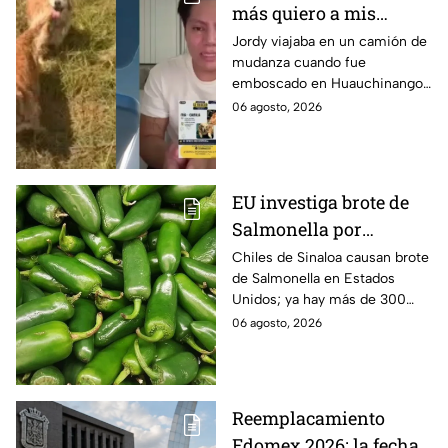
más quiero a mis
perritas": Asaltan a un
Jordy viajaba en un camión de
mudanza cuando fue
joven, vacían sus
emboscado en Huauchinango,
cuentas y le roban a sus
Puebla, Además de quitarle
06 agosto, 2026
mascotas en
sus pertenencias, los
Huauchinango, Puebla
criminales se llevaron a sus
perritas.
EU investiga brote de
Salmonella por
jalapeños de Sinaloa
Chiles de Sinaloa causan brote
de Salmonella en Estados
Unidos; ya hay más de 300
enfermos en 27 estados.
06 agosto, 2026
Reemplacamiento
Edomex 2026: la fecha