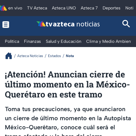
en vivo
TV Azteca
Azteca UNO
Azteca 7
Deportes
Notic
tv azteca
noticias
Política
Finanzas
Salud y Educación
Clima y Medio Ambiente
Azteca Noticias
Estados
Nota
¡Atención! Anuncian cierre de
último momento en la México-
Querétaro en este tramo
Toma tus precauciones, ya que anunciaron
un cierre de último momento en la Autopista
México-Querétaro, conoce cuál será el