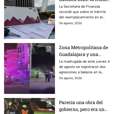
límite para obtener el
La Secretaría de Finanzas
recordó que sobre el trámite
100% de descuento
del reemplacamiento en el
Edomex, ¿hasta cuándo se
06 agosto, 2026
puede realizar y qué coches
tienen el 100% de descuento?
Zona Metropolitana de
Guadalajara y una
jornada de violencia:
La madrugada de este jueves 6
de agosto se registraron dos
Asesinan a balazos a
agresiones a balazos en la
dos hombres en
Zona Metropolitana de
06 agosto, 2026
Tlajomulco y El Salto
Guadalajara, uno en
Tlajomulco y otro en El Salto.
Parecía una obra del
gobierno, pero era un