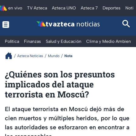
en vivo
TV Azteca
Azteca UNO
Azteca 7
Deportes
Notic
tv azteca
noticias
Política
Finanzas
Salud y Educación
Clima y Medio Ambiente
Azteca Noticias
Mundo
Nota
¿Quiénes son los presuntos
implicados del ataque
terrorista en Moscú?
El ataque terrorista en Moscú dejó más de
cien muertos y múltiples heridos, por lo que
las autoridades se esforzaron en encontrar a