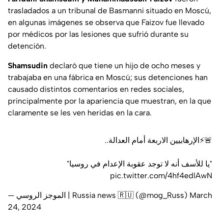
trasladados a un tribunal de Basmanni situado en Moscú,
en algunas imágenes se observa que Faizov fue llevado
por médicos por las lesiones que sufrió durante su
detención.
Shamsudin
declaró que tiene un hijo de ocho meses y
trabajaba en una fábrica en Moscú; sus detenciones han
causado distintos comentarios en redes sociales,
principalmente por la apariencia que muestran, en la que
claramente se les ven heridas en la cara.
🚨⚡️الإرهابيين الاربعة أمام العدالة..
"يا للأسف أنه لا توجد عقوبة الإعدام في روسيا"
pic.twitter.com/4hf4edlAwN
— الموجز الروسي | Russia news 🇷🇺 (@mog_Russ)
March
24, 2024