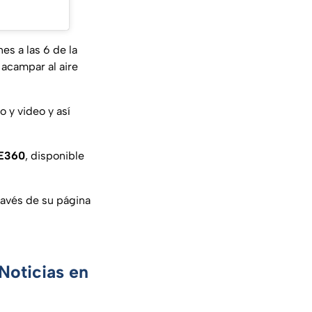
es a las 6 de la
a acampar al aire
o y video y así
FE360
, disponible
avés de su página
Noticias en