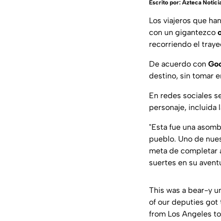
Escrito por:
Azteca Notici
Los viajeros que ha
con un gigantezco
recorriendo el tray
De acuerdo con
Go
destino, sin tomar 
En redes sociales s
personaje, incluida l
"Esta fue una asomb
pueblo. Uno de nues
meta de completar a
suertes en su aventur
This was a bear-y u
of our deputies got 
from Los Angeles to