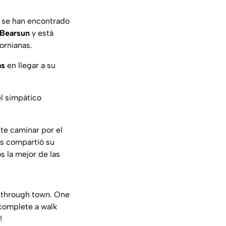
 se han encontrado
Bearsun
y está
ornianas.
as
en llegar a su
el simpático
te caminar por el
os compartió su
s la mejor de las
g through town. One
 complete a walk
!