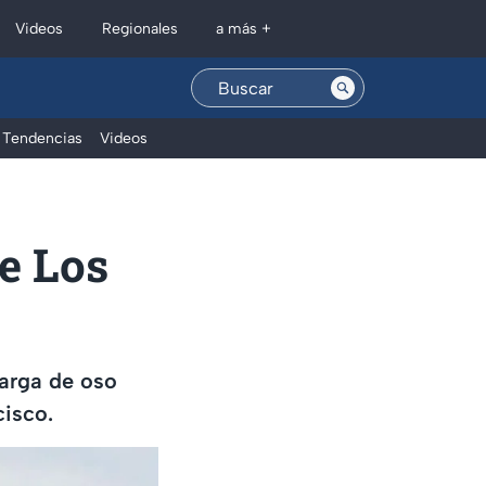
Regionales
Videos
a más +
Tendencias
Videos
de Los
arga de oso
cisco.