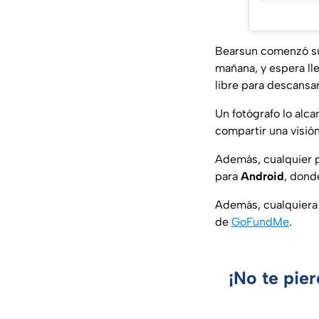
Bearsun comenzó su
mañana, y espera ll
libre para descansar
Un fotógrafo lo alca
compartir una visión 
Además, cualquier p
para
Android
, dond
Además, cualquiera
de
GoFundMe
.
¡No te pie