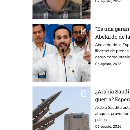
responsable de los
07 agosto, 2026
"Es una garant
Abelardo de l
defender la li
Abelardo de la Esp
libertad de prens
Colombia
cargo como presid
06 agosto, 2026
¿Arabia Saudit
guerra? Esper
armados de tr
Arabia Saudita est
ataques provenien
países.
06 agosto, 2026