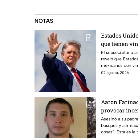
NOTAS
Estados Unido
que tienen ví
criminales
El subsecretario a
reveló que Estados
mexicanos con vín
07 agosto, 2026
Aaron Farinac
provocar ince
Asesinó a su padre
bosques y afirmaba
cosas”. Esta es la 