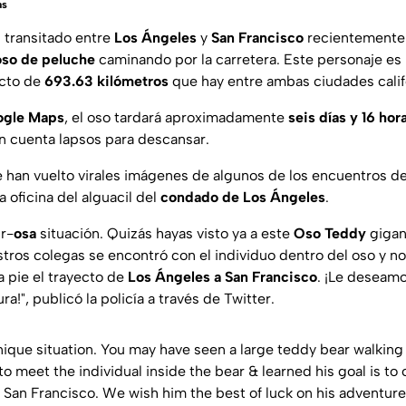
as
n transitado entre
Los Ángeles
y
San Francisco
recientemente
oso de peluche
caminando por la carretera. Este personaje es
ecto de
693.63 kilómetros
que hay entre ambas ciudades calif
ogle Maps
, el oso tardará aproximadamente
seis días y 16 hor
en cuenta lapsos para descansar.
e han vuelto virales imágenes de algunos de los encuentros d
a oficina del alguacil del
condado de Los Ángeles
.
r-
osa
situación. Quizás hayas visto ya a este
Oso Teddy
gigan
tros colegas se encontró con el individuo dentro del oso y n
 pie el trayecto de
Los Ángeles a San Francisco
. ¡Le deseamo
a!", publicó la policía a través de Twitter.
nique situation. You may have seen a large teddy bear walkin
to meet the individual inside the bear & learned his goal is to
 San Francisco. We wish him the best of luck on his adventure