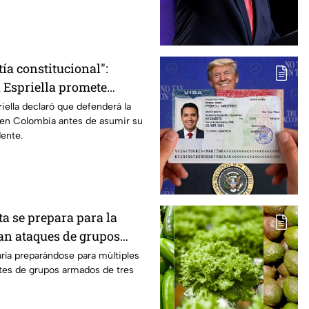
 devastadores incendios.
ía constitucional":
a Espriella promete
bertad de prensa en
riella declaró que defenderá la
a en Colombia antes de asumir su
ente.
a se prepara para la
an ataques de grupos
es países
aría preparándose para múltiples
tes de grupos armados de tres