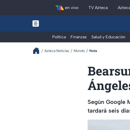
en vivo
TV Azteca
Aztec
Política
Finanzas
Salud y Educación
Azteca Noticias
Mundo
Nota
Bearsun
Ángele
Según Google M
tardará seis dí