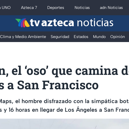
a UNO
Azteca 7
Deportes
Noticias
adn Noticias
tv azteca
noticias
Clima y Medio Ambiente
Seguridad
Estados
Mundo
Opinión
, el ‘oso’ que camina 
s a San Francisco
aps, el hombre disfrazado con la simpática bot
as y 16 horas en llegar de Los Ángeles a San Fran