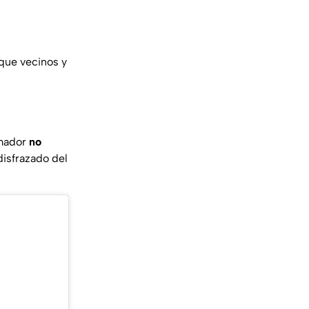
 que vecinos y
imador
no
isfrazado del