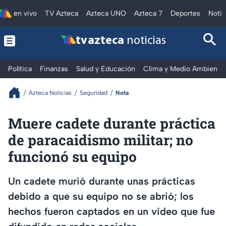
en vivo
TV Azteca
Azteca UNO
Azteca 7
Deportes
Notic
tv azteca
noticias
Política
Finanzas
Salud y Educación
Clima y Medio Ambiente
Azteca Noticias
Seguridad
Nota
Muere cadete durante práctica
de paracaidismo militar; no
funcionó su equipo
Un cadete murió durante unas prácticas
debido a que su equipo no se abrió; los
hechos fueron captados en un video que fue