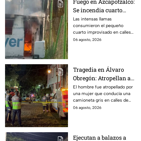
Fuego en Azcapotzalco:
Se incendia cuarto
improvisado en la
Las intensas llamas
consumieron el pequeño
Industrial Vallejo;
cuarto improvisado en calles
rompen cadenas para
de Azcapotzalco; bomberos
06 agosto, 2026
combatir las llamas
tuvieron que romper cadenas
para controlar el incendio.
Tragedia en Álvaro
Obregón: Atropellan a
hombre en situación de
El hombre fue atropellado por
una mujer que conducía una
calle y queda prensado
camioneta gris en calles de
en San Ángel, CDMX
San Ángel; la responsable ya
06 agosto, 2026
fue detenida y llevada al
Ministerio Público.
Ejecutan a balazos a