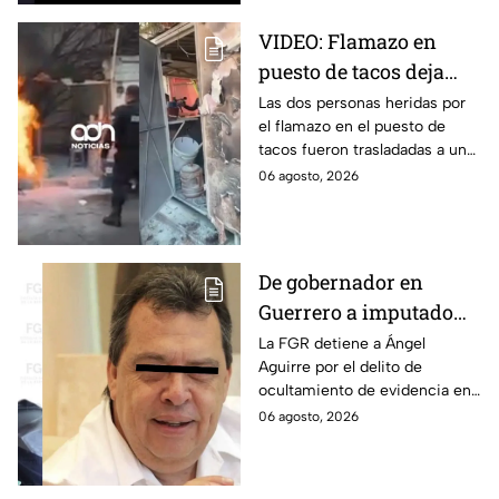
VIDEO: Flamazo en
puesto de tacos deja
dos heridos en CDMX
Las dos personas heridas por
el flamazo en el puesto de
tacos fueron trasladadas a un
hospital para recibir atención
06 agosto, 2026
especializada; su vida no corre
peligro.
De gobernador en
Guerrero a imputado
por la "Verdad
La FGR detiene a Ángel
Aguirre por el delito de
Histórica"; Así fue como
ocultamiento de evidencia en
Ángel Aguirre obstruyó
el caso Ayotzinapa. Esta es la
06 agosto, 2026
la justicia en caso
línea del tiempo del caso que
Ayotzinapa
ocurrió bajo su gestión en el
estado.