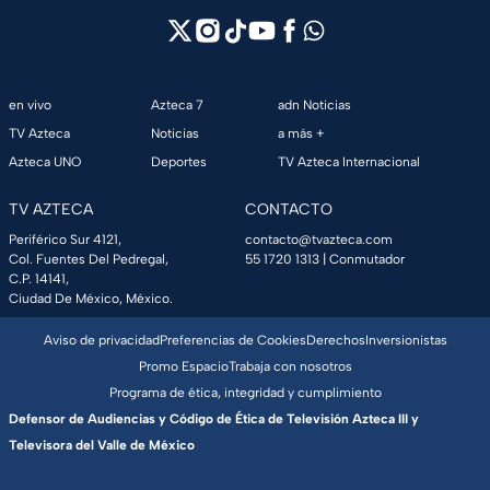
en vivo
Azteca 7
adn Noticias
TV Azteca
Noticias
a más +
Azteca UNO
Deportes
TV Azteca Internacional
TV AZTECA
CONTACTO
Periférico Sur 4121,
contacto@tvazteca.com
Col. Fuentes Del Pedregal,
55 1720 1313
| Conmutador
C.P. 14141,
Ciudad De México, México.
Aviso de privacidad
Preferencias de Cookies
Derechos
Inversionistas
Promo Espacio
Trabaja con nosotros
Programa de ética, integridad y cumplimiento
Defensor de Audiencias y Código de Ética de Televisión Azteca III y
Televisora del Valle de México