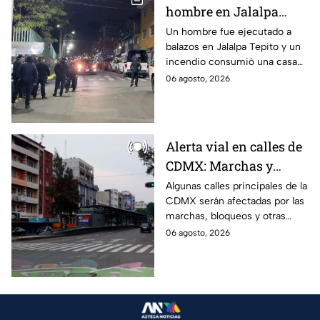
hombre en Jalalpa
Tepito; hay un
Un hombre fue ejecutado a
balazos en Jalalpa Tepito y un
detenido, mientras
incendio consumió una casa
dormía
improvisada en pleno Centro
06 agosto, 2026
Histórico.
Alerta vial en calles de
CDMX: Marchas y
bloqueos afectan
Algunas calles principales de la
CDMX serán afectadas por las
circulación este jueves;
marchas, bloqueos y otras
rutas alternas
protestas de este jueves;
06 agosto, 2026
conoce las rutas alternas y
evita el tráfico.