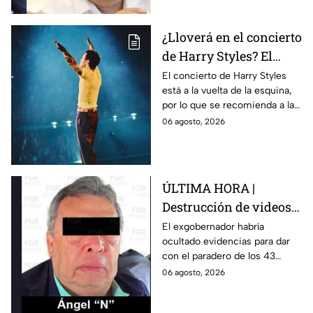
¿Lloverá en el concierto
de Harry Styles? El
pronóstico del clima
El concierto de Harry Styles
está a la vuelta de la esquina,
para este viernes en
por lo que se recomienda a las
CDMX
y los fanáticos revisar el clima
06 agosto, 2026
en CDMX antes de salir de
casa.
ÚLTIMA HORA |
Destrucción de videos
clave y amenazas a
El exgobernador habría
ocultado evidencias para dar
testigos por parte de
con el paradero de los 43
exgobernador Ángel
estudiantes desaparecidos de
06 agosto, 2026
Aguirre: FGR
Ayotzinapa.