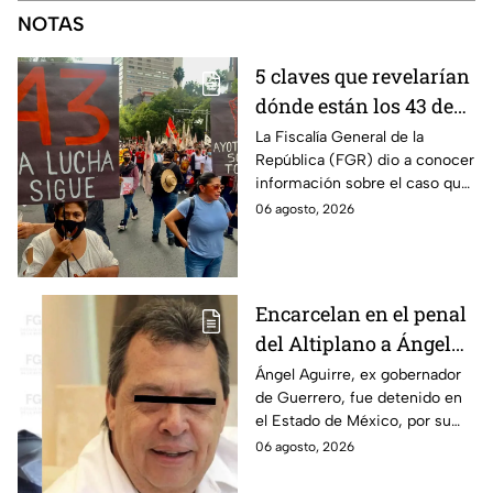
NOTAS
5 claves que revelarían
dónde están los 43 de
Ayotzinapa tras
La Fiscalía General de la
República (FGR) dio a conocer
captura de Ángel
información sobre el caso que
Aguirre, ex gobernador
implicó al ex gobernador de
06 agosto, 2026
de Guerrero
Guerrero, Ángel Aguirre,
Encarcelan en el penal
del Altiplano a Ángel
Aguirre, ex gobernador
Ángel Aguirre, ex gobernador
de Guerrero, fue detenido en
de Guerrero por caso
el Estado de México, por su
Ayotzinapa
presunta participación en la
06 agosto, 2026
desaparición de los 43
normalistas de Ayotzinapa.