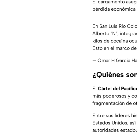
El cargamento asegu
pérdida económica p
En San Luis Río Col
Alberto “N”, integr
kilos de cocaína oc
Esto en el marco de
— Omar H Garcia H
¿Quiénes son 
El
Cártel del Pacífic
más poderosos y con
fragmentación de ot
Entre sus líderes h
Estados Unidos, as
autoridades estado