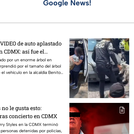
Google News!
VIDEO de auto aplastado
n CDMX: así fue el
to
ado por un enorme árbol en
prendió por el tamaño del árbol
el vehículo en la alcaldía Benito
 no le gusta esto:
 tras concierto en CDMX
arry Styles en la CDMX terminó
 personas detenidas por policías,