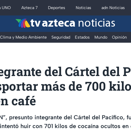
a UNO
Azteca 7
Deportes
Noticias
adn Noticias
tv azteca
noticias
Clima y Medio Ambiente
Seguridad
Estados
Mundo
Opinión
egrante del Cártel del P
sportar más de 700 kil
n café
N”, presunto integrante del Cártel del Pacífico, 
ntentó huir con 701 kilos de cocaína ocultos en