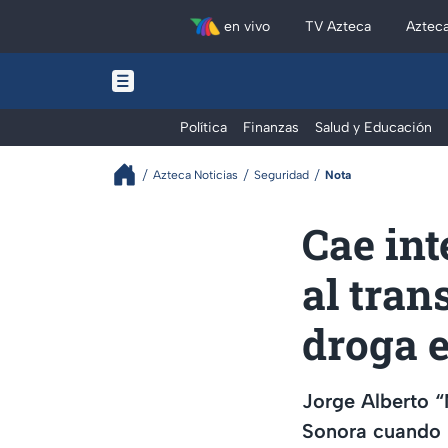
en vivo
TV Azteca
Aztec
Política
Finanzas
Salud y Educación
Azteca Noticias
Seguridad
Nota
Cae int
al tran
droga e
Jorge Alberto “
Sonora cuando i