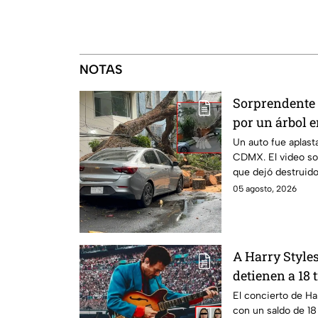
NOTAS
Sorprendente 
por un árbol e
momento exac
Un auto fue aplast
CDMX. El video sor
que dejó destruido 
Juárez.
05 agosto, 2026
A Harry Styles
detienen a 18
El concierto de H
con un saldo de 18