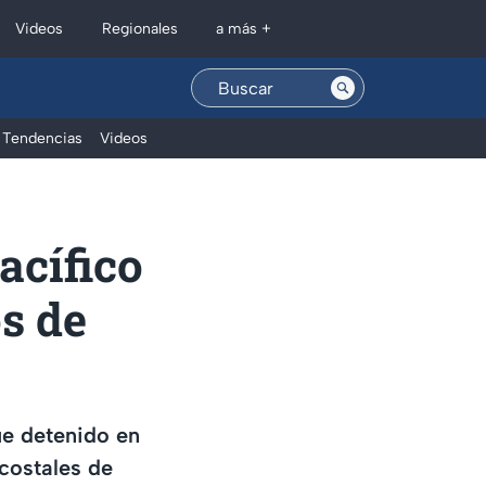
Regionales
Videos
a más +
Tendencias
Videos
acífico
os de
fue detenido en
 costales de