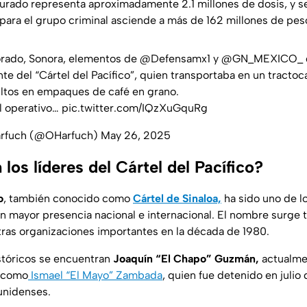
rado representa aproximadamente 2.1 millones de dosis, y se
ara el grupo criminal asciende a más de 162 millones de pes
orado, Sonora, elementos de
@Defensamx1
y
@GN_MEXICO_
ante del “Cártel del Pacífico”, quien transportaba en un tract
ultos en empaques de café en grano.
l operativo…
pic.twitter.com/IQzXuGquRg
arfuch (@OHarfuch)
May 26, 2025
los líderes del Cártel del Pacífico?
o
, también conocido como
Cártel de Sinaloa,
ha sido uno de l
 mayor presencia nacional e internacional. El nombre surge t
ras organizaciones importantes en la década de 1980.
istóricos se encuentran
Joaquín “El Chapo” Guzmán,
actualme
í como
Ismael “El Mayo” Zambada
, quien fue detenido en julio
unidenses.