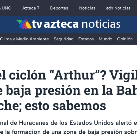
a UNO
Azteca 7
Deportes
Noticias
adn Noticias
tv azteca
noticias
Clima y Medio Ambiente
Seguridad
Estados
Mundo
Opinión
l ciclón “Arthur”? Vigi
 baja presión en la Ba
he; esto sabemos
nal de Huracanes de los Estados Unidos alertó 
re la formación de una zona de baja presión so