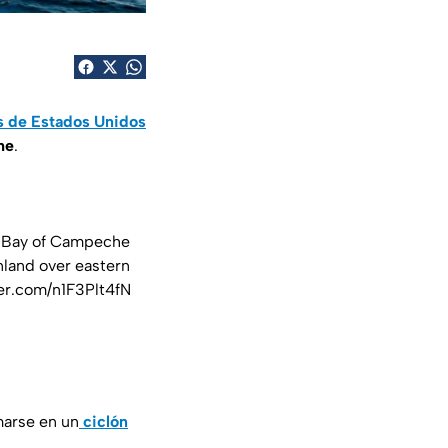
s de Estados Unidos
he
.
e Bay of Campeche
nland over eastern
ter.com/n1F3Plt4fN
marse en un
ciclón