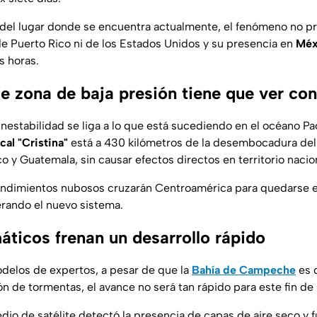
 del lugar donde se encuentra actualmente, el fenómeno no p
de Puerto Rico ni de los Estados Unidos y su presencia en
Méx
s horas.
 zona de baja presión tiene que ver con
inestabilidad se liga a lo que está sucediendo en el océano Pa
cal "Cristina"
está a 430 kilómetros de la desembocadura del r
o y Guatemala, sin causar efectos directos en territorio nacio
ndimientos nubosos cruzarán Centroamérica para quedarse e
ando el nuevo sistema.
áticos frenan un desarrollo rápido
delos de expertos, a pesar de que la
Bahía de Campeche
es 
ón de tormentas, el avance no será tan rápido para este fin d
io de satélite detectó la presencia de capas de aire seco y f