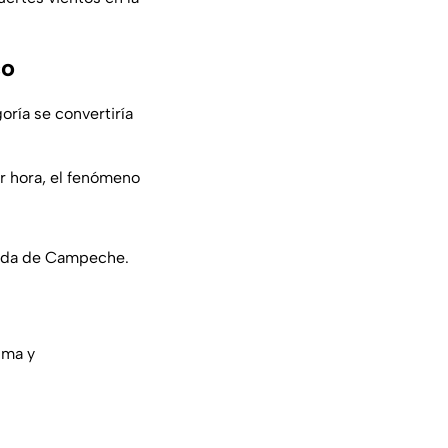
co
oría se convertiría
or hora, el fenómeno
onda de Campeche.
ima
y