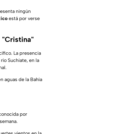
resenta ningún
ico
está por verse
 "Cristina"
cífico. La presencia
ío Suchiate, en la
nal.
n aguas de la Bahía
conocida por
e semana.
uertes vientos en la