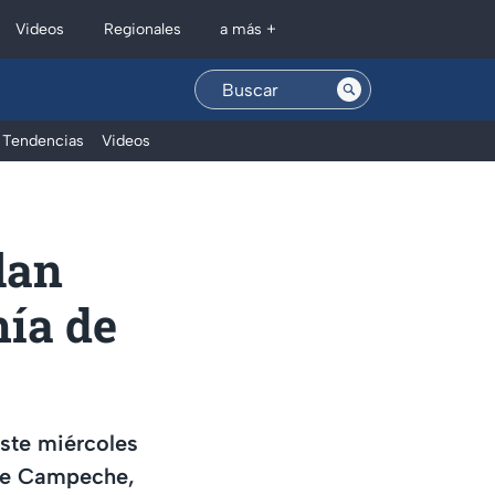
Regionales
Videos
a más +
Tendencias
Videos
lan
hía de
este miércoles
bre Campeche,