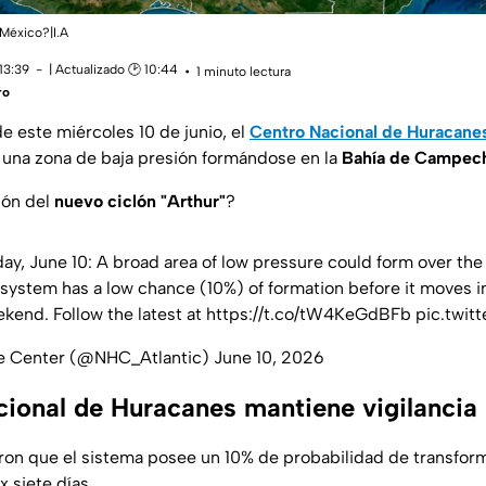
 México?|I.A
13:39
| Actualizado 🕑 10:44
1 minuto lectura
ro
e este miércoles 10 de junio, el
Centro Nacional de Huracane
 una zona de baja presión formándose en la
Bahía de Campec
ión del
nuevo ciclón
"Arthur"
?
, June 10: A broad area of low pressure could form over th
e system has a low chance (10%) of formation before it moves i
kend. Follow the latest at
https://t.co/tW4KeGdBFb
pic.twit
ne Center (@NHC_Atlantic)
June 10, 2026
cional de Huracanes mantiene vigilancia
aron que el sistema posee un 10% de probabilidad de transfor
x siete días.