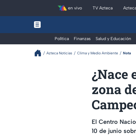
en vivo
TV Azteca
Aztec
Política
Finanzas
Salud y Educación
Azteca Noticias
Clima y Medio Ambiente
Nota
¿Nace e
zona de
Campec
El Centro Nacio
10 de junio sob