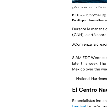
¿Va a haber otro ciclón en
Publicado 10/06/2026 | 🕑 
Escrito por:
Jimena Rome
Durante la mañana d
(CNH), alertó sobre
¿Comienza la creac
8 AM EDT Wednesday
later this week. Th
Mexico over the wee
— National Hurrica
El Centro Na
Especialistas indic
tropical
los próximo