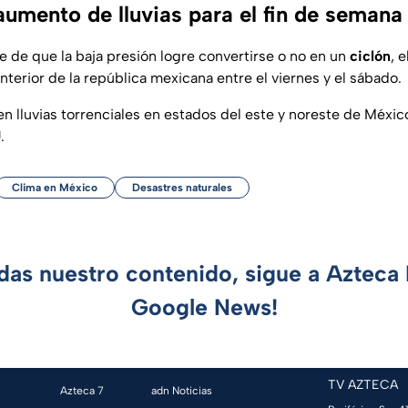
aumento de lluvias para el fin de semana
de que la baja presión logre convertirse o no en un
ciclón
, 
interior de la república mexicana entre el viernes y el sábado.
en lluvias torrenciales en estados del este y noreste de Méxi
U
.
Clima en México
Desastres naturales
rdas nuestro contenido, sigue a Azteca 
Google News!
TV AZTECA
Azteca 7
adn Noticias