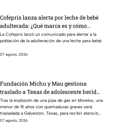
Cofepris lanza alerta por leche de bebé
adulterada: ¿Qué marca es y cómo
identificarla?
La Cofepris lanzó un comunicado para alertar a la
población de la adulteración de una leche para bebé.
07 agosto, 2026
Fundación Michu y Mau gestiona
traslado a Texas de adolescente herida
en explosión de una pipa de gas en
Tras la explosión de una pipa de gas en Morelos, una
menor de 15 años con quemaduras graves será
Morelos
trasladada a Galveston, Texas, para recibir atención
urgente.
07 agosto, 2026