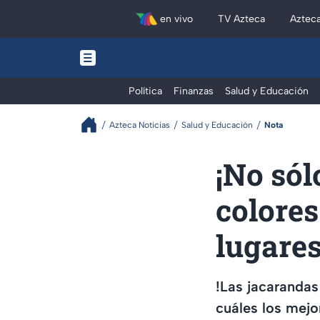
en vivo
TV Azteca
Aztec
Política
Finanzas
Salud y Educación
Azteca Noticias
Salud y Educación
Nota
¡No sól
colores
lugare
!Las jacarandas
cuáles los mejo