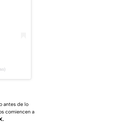
as)
o antes de lo
los comiencen a
X.