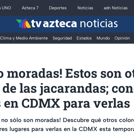
a UNO
Azteca 7
Deportes
Noticias
adn Noticias
tv azteca
noticias
Clima y Medio Ambiente
Seguridad
Estados
Mundo
Opinión
o moradas! Estos son o
 de las jacarandas; co
s en CDMX para verlas
 no sólo son moradas! Descubre qué otros color
res lugares para verlas en la CDMX esta tempor