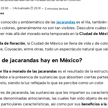
 las jacarandas además de moradas dónde verlas en CDMX|IA
 23:30
| Actualizado 🕑 23:31
2 minutos lectura
mez
 conocido y emblemático de las
jacarandas
es el lila, tambié
s colores, generalmente no son tan visibles. Descubre cuáles s
ver más allá del morado esta temporada en la
Ciudad de Méxi
a de floración
, la Ciudad de México se llena de vida y de col
lle, Coyoacán, entre otras, todo un espectáculo natural que vale
 de jacarandas hay en México?
 lila o morado de las jacarandas
es el resultado de la estruct
debe a la presencia de sustancias que absorben ciertas partes 
esto, siendo la luz reflejada lo que se percibe como un color.
ores de jacaranda, las sustancias que les imparten su caracterís
as denominadas antocianinas, las cuales han sido objeto de es
 particulares características, así como por sus
beneficios a la 