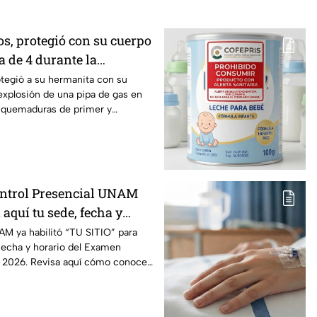
os, protegió con su cuerpo
 de 4 durante la
una pipa de gas en
tegió a su hermanita con su
explosión de una pipa de gas en
 quemaduras de primer y
ntrol Presencial UNAM
 aquí tu sede, fecha y
AM ya habilitó “TU SITIO” para
 fecha y horario del Examen
l 2026. Revisa aquí cómo conocer