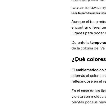
Colores que pueden tener
Publicado 09/04/2025 | 🕑
Escrito por:
Alejandra Gó
Aunque el tono más
encontrar diferente
lugares para poder 
Durante la
temporad
de la colonia del Va
¿Qué colores
El
emblemático color
además el color se 
reflejándose en el r
En el caso de las fl
violeta son molécul
plantas por sus muy