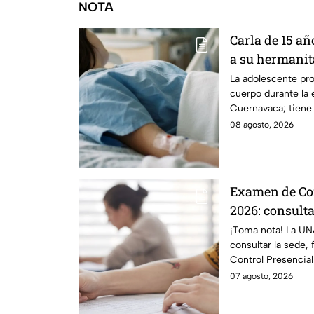
NOTA
Carla de 15 añ
a su hermanita
explosión de 
La adolescente pro
cuerpo durante la 
Cuernavaca
Cuernavaca; tiene
segundo grado.
08 agosto, 2026
Examen de Co
2026: consulta
horario
¡Toma nota! La UN
consultar la sede,
Control Presencia
tu cita.
07 agosto, 2026