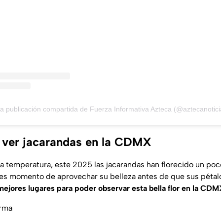
a publicación compartida de Fuerza Informativa Azteca (@aztecanotici
 ver jacarandas en la CDMX
a temperatura, este 2025 las jacarandas han florecido un poc
e es momento de aprovechar su belleza antes de que sus péta
mejores lugares para poder observar esta bella flor en la CDM
orma