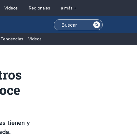
Regionales
Videos
a más +
Tendencias
Videos
tros
noce
es tienen y
ada.