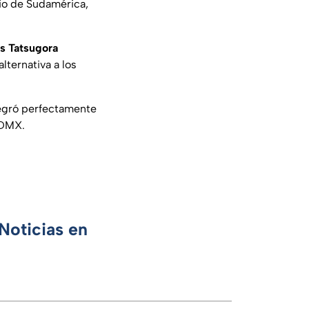
rio de Sudamérica,
és Tatsugora
lternativa a los
ntegró perfectamente
CDMX.
Noticias en