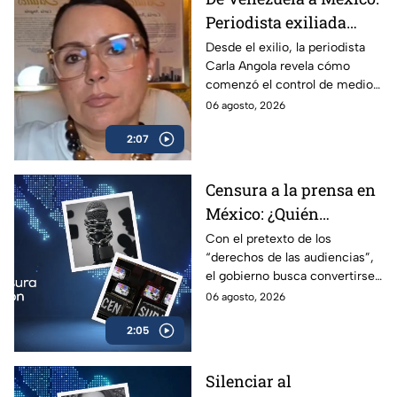
Periodista exiliada
alerta sobre los
Desde el exilio, la periodista
Carla Angola revela cómo
peligros de censurar a
comenzó el control de medios
la prensa
en Venezuela y por qué México
06 agosto, 2026
sigue el mismo camino.
2:07
Censura a la prensa en
México: ¿Quién
sancionará las
Con el pretexto de los
“derechos de las audiencias”,
mentiras oficiales del
el gobierno busca convertirse
gobierno?
en el árbitro supremo de la
06 agosto, 2026
verdad. No te pierdas el
2:05
análisis en Casilla 27.
Silenciar al