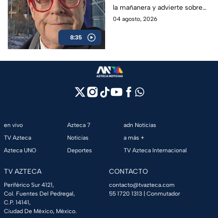
la mañanera y advierte sobre
editado
los peligros de la censura
04 agosto, 2026
oficial.
8:35
en vivo
Azteca 7
adn Noticias
TV Azteca
Noticias
a más +
Azteca UNO
Deportes
TV Azteca Internacional
TV AZTECA
CONTACTO
Periférico Sur 4121,
contacto@tvazteca.com
Col. Fuentes Del Pedregal,
55 1720 1313
| Conmutador
C.P. 14141,
Ciudad De México, México.