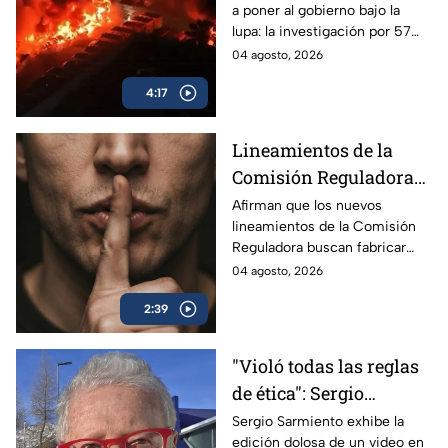
a poner al gobierno bajo la
persiguen al gobierno
lupa: la investigación por 57
camiones incendiados y la
04 agosto, 2026
promoción de la beca Rita
4:17
Cetina.
Lineamientos de la
Comisión Reguladora
buscan silenciar a TV
Afirman que los nuevos
lineamientos de la Comisión
Azteca
Reguladora buscan fabricar
autocensura y controlar los
04 agosto, 2026
contenidos informativos bajo
2:39
el poder estatal.
"Violó todas las reglas
de ética": Sergio
Sarmiento responde a
Sergio Sarmiento exhibe la
edición dolosa de un video en
la mañanera tras video