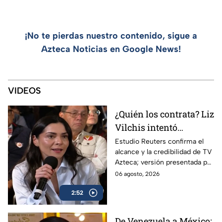
¡No te pierdas nuestro contenido, sigue a
Azteca Noticias en Google News!
VIDEOS
¿Quién los contrata? Liz
Vilchis intentó
desvirtuar estudio de
Estudio Reuters confirma el
alcance y la credibilidad de TV
Reuters sobre la
Azteca; versión presentada por
credibilidad de TV
Liz Vilchis fue cuestionada al
06 agosto, 2026
Azteca
contrastarla con el informe.
2:52
De Venezuela a México: