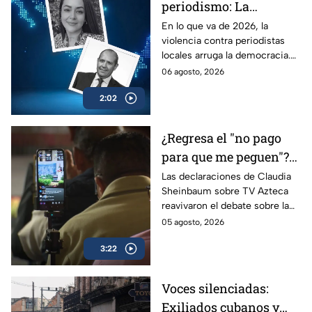
periodismo: La
estrategia de violencia
En lo que va de 2026, la
violencia contra periodistas
e impunidad rumbo a
locales arruga la democracia.
2027
Entérate de cómo los
06 agosto, 2026
crímenes en provincia ponen
2:02
en jaque las elecciones de
2027.
¿Regresa el "no pago
para que me peguen"?
Reviven frase de López
Las declaraciones de Claudia
Sheinbaum sobre TV Azteca
Portillo tras dichos del
reavivaron el debate sobre la
gobierno de México
publicidad oficial y recordaron
05 agosto, 2026
la histórica frase de José
3:22
López Portillo de 1982.
Voces silenciadas:
Exiliados cubanos y