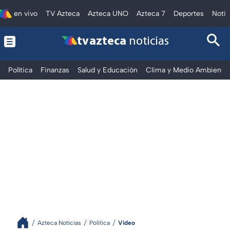
en vivo
TV Azteca
Azteca UNO
Azteca 7
Deportes
Notic
tv azteca
noticias
Política
Finanzas
Salud y Educación
Clima y Medio Ambiente
Azteca Noticias
Política
Video