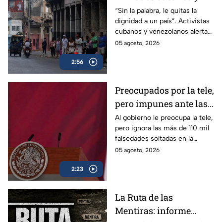
venezolanos alertan
“Sin la palabra, le quitas la
dignidad a un país”. Activistas
sobre la pérdida de
cubanos y venezolanos alertan
libertades en México
sobre el avance del
05 agosto, 2026
autoritarismo en México.
2:56
Preocupados por la tele,
pero impunes ante las
mentiras: El doble
Al gobierno le preocupa la tele,
pero ignora las más de 110 mil
rasero del gobierno
falsedades soltadas en la
federal
mañanera. Recordamos las
05 agosto, 2026
más descaradas.
2:23
La Ruta de las
Mentiras: informe