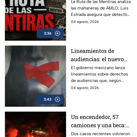
acusa más de 100 mil
La Ruta de las Mentiras analiza
las mañaneras de AMLO; Luis
falsedades en las
Estrada asegura que detectó
mañaneras de AMLO
más de 100 mil afirmaciones
04 agosto, 2026
falsas, engañosas o sin
2:36
comprobar durante su sexenio.
Lineamientos de
audiencias: el nuevo
mecanismo del
El gobierno mexicano lanza
lineamientos sobre derechos
gobierno para censurar
de audiencias que, según
medios y blindar la
críticos, no protegen al
04 agosto, 2026
corrupción en México
ciudadano sino que blindan al
3:43
morenismo y censuran
denuncias de corrupción,
ineptitud y vínculos con el
Un encendedor, 57
crimen organizado.
camiones y una beca:
las polémicas que
Dos casos recientes volvieron