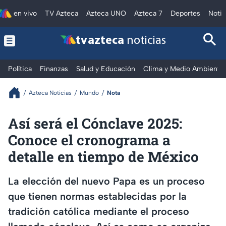
en vivo
TV Azteca
Azteca UNO
Azteca 7
Deportes
Notic
tv azteca
noticias
Política
Finanzas
Salud y Educación
Clima y Medio Ambiente
Azteca Noticias
Mundo
Nota
Así será el Cónclave 2025:
Conoce el cronograma a
detalle en tiempo de México
La elección del nuevo Papa es un proceso
que tienen normas establecidas por la
tradición católica mediante el proceso