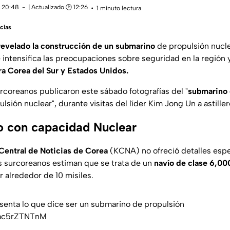
 20:48
| Actualizado 🕑 12:26
1 minuto lectura
cias
revelado la construcción de un submarino
de propulsión nucl
intensifica las preocupaciones sobre seguridad en la región 
a Corea del Sur y Estados Unidos.
rcoreanos publicaron este sábado fotografías del "
submarino 
lsión nuclear", durante visitas del líder Kim Jong Un a astiller
 con capacidad Nuclear
Central de Noticias de Corea
(KCNA) no ofreció detalles espe
s surcoreanos estiman que se trata de un
navío de clase 6,00
 alrededor de 10 misiles.
senta lo que dice ser un submarino de propulsión
o/ac5rZTNTnM