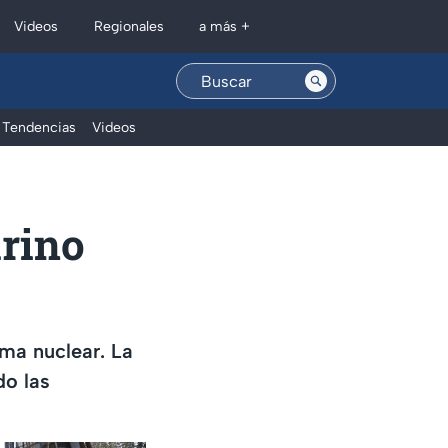
Regionales
Videos
a más +
Tendencias
Videos
arino
ama nuclear. La
do las