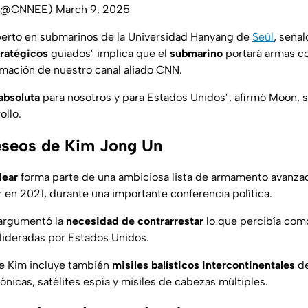
 (@CNNEE)
March 9, 2025
erto en submarinos de la Universidad Hanyang de
Seúl
, señal
tratégicos
guiados" implica que el
submarino
portará armas c
rmación de nuestro canal aliado CNN.
absoluta
para nosotros y para Estados Unidos", afirmó Moon, 
ollo.
deseos de Kim Jong Un
lear
forma parte de una ambiciosa lista de armamento avanz
r en 2021, durante una importante conferencia política.
 argumentó la
necesidad de contrarrestar
lo que percibía com
lideradas por Estados Unidos.
de Kim incluye también
misiles balísticos intercontinentales
de
ónicas, satélites espía y misiles de cabezas múltiples.