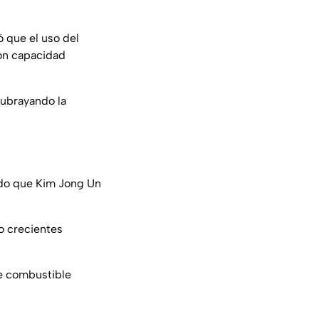
ó que el uso del
on capacidad
subrayando la
ado que Kim Jong Un
o crecientes
 combustible