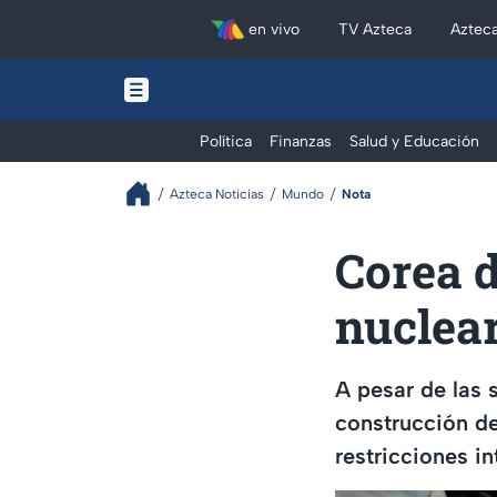
en vivo
TV Azteca
Aztec
Política
Finanzas
Salud y Educación
Azteca Noticias
Mundo
Nota
Corea 
nuclea
A pesar de las 
construcción de
restricciones in