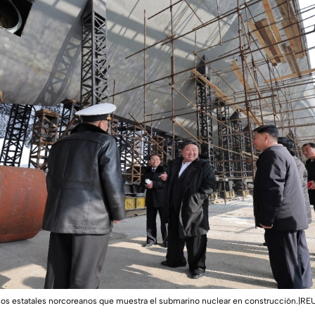
ios estatales norcoreanos que muestra el submarino nuclear en construcción.|R