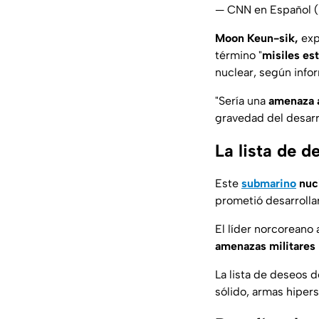
— CNN en Español
Moon Keun-sik,
exp
término "
misiles es
nuclear, según info
"Sería una
amenaza 
gravedad del desarr
La lista de 
Este
submarino
nuc
prometió desarrolla
El líder norcoreano
amenazas militares
La lista de deseos 
sólido, armas hipers