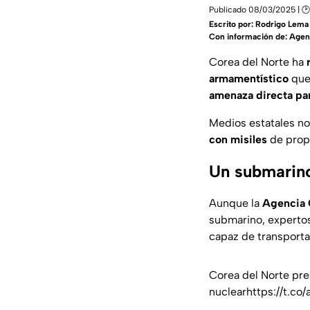
Publicado 08/03/2025 | 
Escrito por:
Rodrigo Lema
Con información de: Agen
Corea del Norte ha
armamentístico
que 
amenaza directa par
Medios estatales no
con misiles
de propu
Un submarino
Aunque la
Agencia 
submarino, experto
capaz de transportar
Corea del Norte pre
nuclear
https://t.c