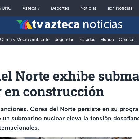
a UNO
Azteca 7
Deportes
Noticias
adn Noticias
tv azteca
noticias
Clima y Medio Ambiente
Seguridad
Estados
Mundo
Opinión
del Norte exhibe subm
r en construcción
sanciones, Corea del Norte persiste en su progr
 un submarino nuclear eleva la tensión desafian
ternacionales.