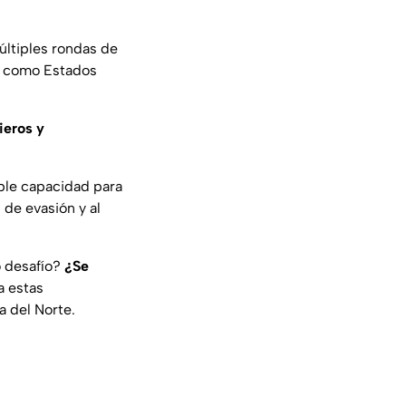
últiples rondas de
es como Estados
ieros y
le capacidad para
de evasión y al
o desafío?
¿Se
a estas
a del Norte.