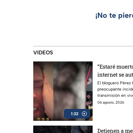
¡No te pie
VIDEOS
“Estaré muert
internet se au
transmisión e
El bloguero Pérez 
preocupante incid
transmisión en vi
06 agosto, 2026
1:32
Detienen a me