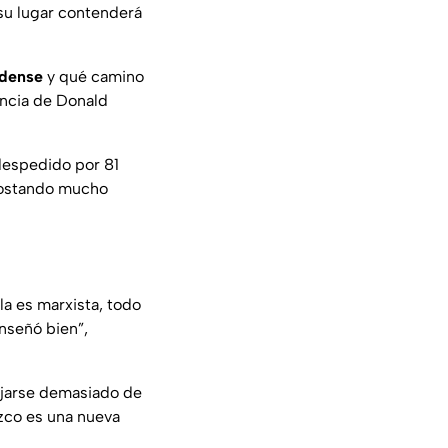
 su lugar contenderá
idense
y qué camino
encia de Donald
 despedido por 81
 costando mucho
la es marxista, todo
nseñó bien”,
ejarse demasiado de
ezco es una nueva