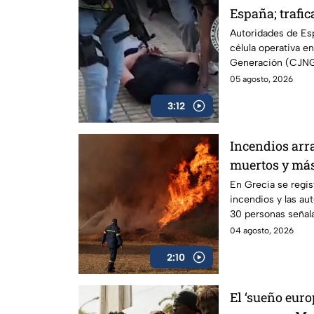
España; trafic
vainilla
Autoridades de Es
célula operativa e
Generación (CJNG
05 agosto, 2026
3:12
Incendios arr
muertos y más
En Grecia se regi
incendios y las au
30 personas señal
04 agosto, 2026
2:10
El ‘sueño euro