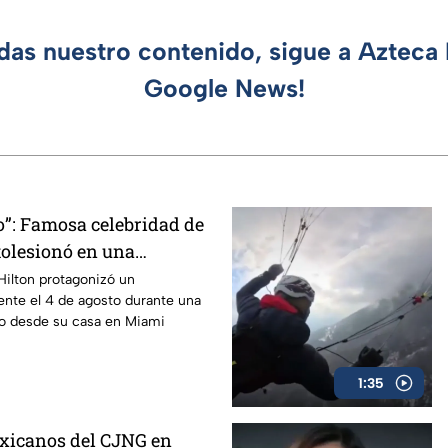
rdas nuestro contenido, sigue a Azteca 
Google News!
o”: Famosa celebridad de
tolesionó en una
n vivo
Hilton protagonizó un
ente el 4 de agosto durante una
vo desde su casa en Miami
1:35
xicanos del CJNG en