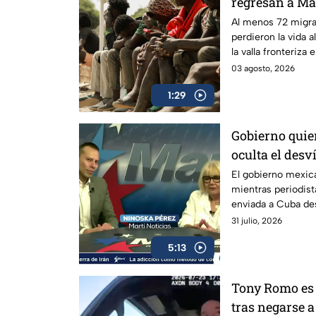
regresan a Ma
Al menos 72 migra
perdieron la vida a
la valla fronteriza
03 agosto, 2026
1:29
Gobierno quier
oculta el des
enviada a Cub
El gobierno mexica
mientras periodist
enviada a Cuba de
31 julio, 2026
5:13
Tony Romo es
tras negarse a