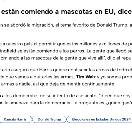
 están comiendo a mascotas en EU, dic
n se abordó la migración, el tema favorito de Donald Trump,
 a nuestro país al permitir que estos millones y millones de 
ringfield se están comiendo a los perros. La gente que llegó 
comiendo a las mascotas de la gente que vive allí", dijo el repu
rio aseguró que Harris quiere confiscar las armas de todo el
de que vamos a quitarles las armas,
Tim Walz
y yo somos propi
s armas a nadie, así que deja de mentir continuamente.
 a los demócratas de su intento de asesinato; “dicen que soy
on la amenaza para la democracia. La pregunta es ¿quién ganó
Kamala Harris
Donald Trump
Elecciones en Estados Unidos 2024