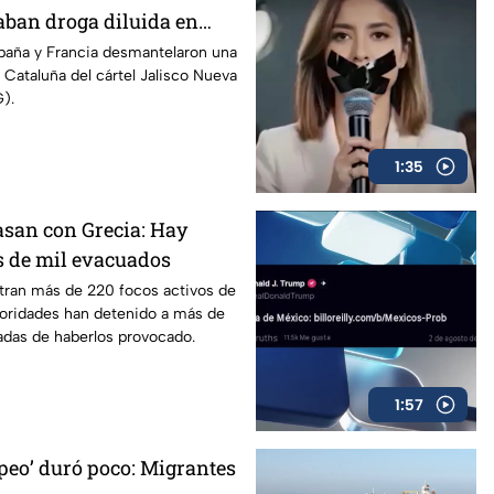
aban droga diluida en
paña y Francia desmantelaron una
n Cataluña del cártel Jalisco Nueva
).
1:35
asan con Grecia: Hay
 de mil evacuados
stran más de 220 focos activos de
toridades han detenido a más de
adas de haberlos provocado.
1:57
peo’ duró poco: Migrantes