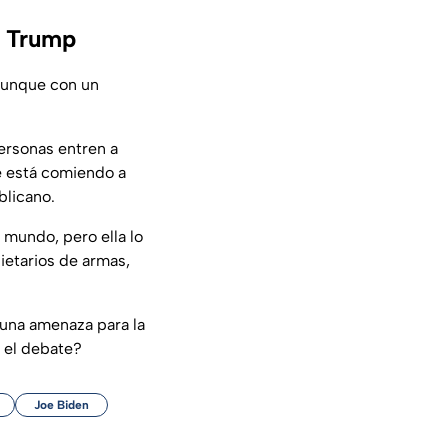
e Trump
 aunque con un
personas entren a
se está comiendo a
blicano.
 mundo, pero ella lo
etarios de armas,
 una amenaza para la
 el debate?
Joe Biden