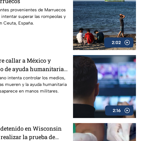
rruecos
ntes provenientes de Marruecos
l intentar superar las rompeolas y
 en Ceuta, España.
2:02
e callar a México y
vío de ayuda humanitaria
a
no intenta controlar los medios,
as mueren y la ayuda humanitaria
saparece en manos militares.
2:16
 detenido en Wisconsin
 realizar la prueba de