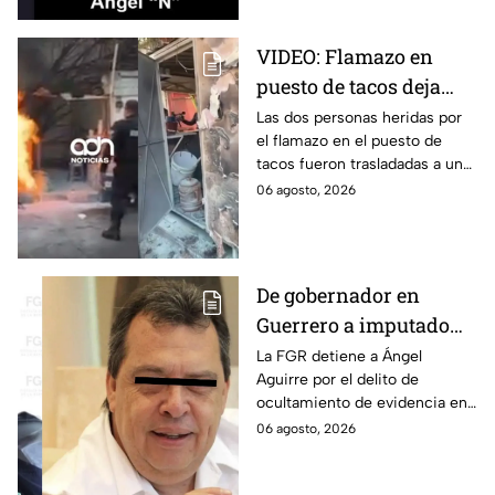
VIDEO: Flamazo en
puesto de tacos deja
dos heridos en CDMX
Las dos personas heridas por
el flamazo en el puesto de
tacos fueron trasladadas a un
hospital para recibir atención
06 agosto, 2026
especializada; su vida no corre
peligro.
De gobernador en
Guerrero a imputado
por la "Verdad
La FGR detiene a Ángel
Aguirre por el delito de
Histórica"; Así fue como
ocultamiento de evidencia en
Ángel Aguirre obstruyó
el caso Ayotzinapa. Esta es la
06 agosto, 2026
la justicia en caso
línea del tiempo del caso que
Ayotzinapa
ocurrió bajo su gestión en el