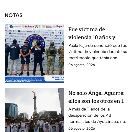
NOTAS
Fue víctima de
violencia 10 años y
hasta ahora detienen al
Paula Fajardo denunció que fue
víctima de violencia durante su
presunto agresor: el
matrimonio que tenía con
caso de Paula Fajardo
Jorge Francisco “N”, quien fue
06 agosto, 2026
detenido por intento de
feminicidio.
No solo Ángel Aguirre:
ellos son los otros en la
lupa por el caso
A más de 11 años de la
desaparición de los 43
Ayotzinapa
normalistas de Ayotzinapa, no
se ha conocido el paradero de
06 agosto, 2026