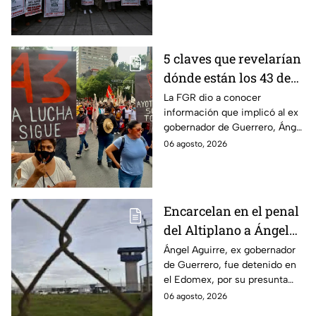
los estudiantes a pesar de las
detenciones por el caso.
5 claves que revelarían
dónde están los 43 de
Ayotzinapa tras
La FGR dio a conocer
información que implicó al ex
captura de Ángel
gobernador de Guerrero, Ángel
Aguirre, ex gobernador
Aguirre, quien fue detenido
06 agosto, 2026
de Guerrero
por su presunta relación con el
caso Ayotzinapa.
Encarcelan en el penal
del Altiplano a Ángel
Aguirre, ex gobernador
Ángel Aguirre, ex gobernador
de Guerrero, fue detenido en
de Guerrero por caso
el Edomex, por su presunta
Ayotzinapa
participación en la
06 agosto, 2026
desaparición de los 43