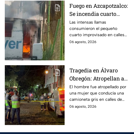
Fuego en Azcapotzalco:
Se incendia cuarto
improvisado en la
Las intensas llamas
consumieron el pequeño
Industrial Vallejo;
cuarto improvisado en calles
rompen cadenas para
de Azcapotzalco; bomberos
06 agosto, 2026
combatir las llamas
tuvieron que romper cadenas
para controlar el incendio.
Tragedia en Álvaro
Obregón: Atropellan a
hombre en situación de
El hombre fue atropellado por
una mujer que conducía una
calle y queda prensado
camioneta gris en calles de
en San Ángel, CDMX
San Ángel; la responsable ya
06 agosto, 2026
fue detenida y llevada al
Ministerio Público.