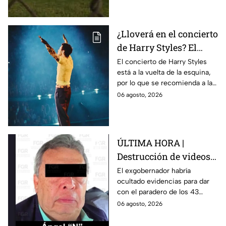
normalistas de Ayotzinapa.
¿Lloverá en el concierto
de Harry Styles? El
pronóstico del clima
El concierto de Harry Styles
está a la vuelta de la esquina,
para este viernes en
por lo que se recomienda a las
CDMX
y los fanáticos revisar el clima
06 agosto, 2026
en CDMX antes de salir de
casa.
ÚLTIMA HORA |
Destrucción de videos
clave y amenazas a
El exgobernador habría
ocultado evidencias para dar
testigos por parte de
con el paradero de los 43
exgobernador Ángel
estudiantes desaparecidos de
06 agosto, 2026
Aguirre: FGR
Ayotzinapa.