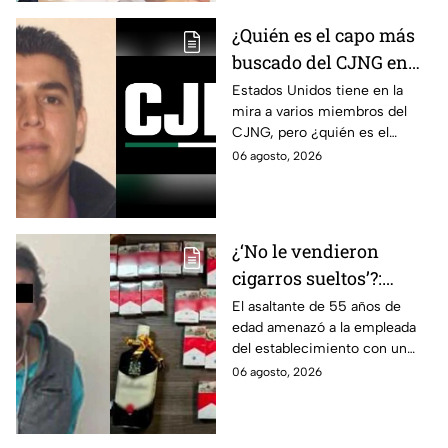
estado.
¿Quién es el capo más
buscado del CJNG en
Estados Unidos?
Estados Unidos tiene en la
mira a varios miembros del
CJNG, pero ¿quién es el
miembro más buscado por el
06 agosto, 2026
que ofrecen 25 millones de
dólares?
¿‘No le vendieron
cigarros sueltos’?:
Detienen a hombre tras
El asaltante de 55 años de
edad amenazó a la empleada
asaltar una tienda y
del establecimiento con un
llevarse más de 30
arma de fuego, llevándose
06 agosto, 2026
cajetillas en Iztapalapa
cigarros y botellas de alcohol.