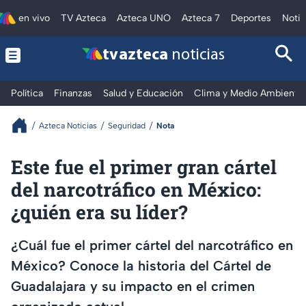
en vivo
TV Azteca
Azteca UNO
Azteca 7
Deportes
Notic
tv azteca
noticias
Política
Finanzas
Salud y Educación
Clima y Medio Ambiente
Azteca Noticias
Seguridad
Nota
Este fue el primer gran cártel
del narcotráfico en México:
¿quién era su líder?
¿Cuál fue el primer cártel del narcotráfico en
México? Conoce la historia del Cártel de
Guadalajara y su impacto en el crimen