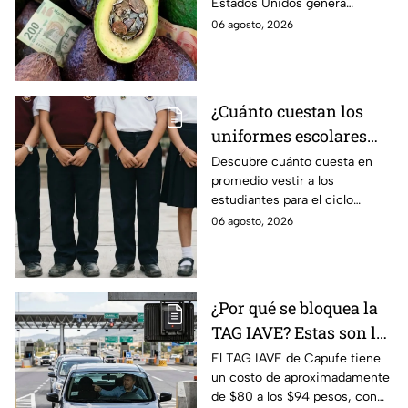
Estados Unidos genera
Michoacán
pérdidas millonarias.
06 agosto, 2026
¿Cuánto cuestan los
uniformes escolares
para el regreso a clases
Descubre cuánto cuesta en
promedio vestir a los
2026, según su grado?
estudiantes para el ciclo
escolar 2026-2027 y consejos
06 agosto, 2026
prácticos para ahorrar en los
uniformes escolares.
¿Por qué se bloquea la
TAG IAVE? Estas son las
razones por las que no
El TAG IAVE de Capufe tiene
un costo de aproximadamente
pasa en la caseta
de $80 a los $94 pesos, con