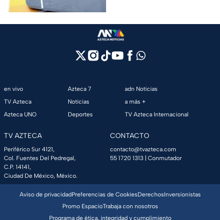
evitar dudas.
en vivo
Azteca 7
adn Noticias
TV Azteca
Noticias
a más +
Azteca UNO
Deportes
TV Azteca Internacional
TV AZTECA
CONTACTO
Periférico Sur 4121,
contacto@tvazteca.com
Col. Fuentes Del Pedregal,
55 1720 1313
| Conmutador
C.P. 14141,
Ciudad De México, México.
Aviso de privacidad
Preferencias de Cookies
Derechos
Inversionistas
Promo Espacio
Trabaja con nosotros
Programa de ética, integridad y cumplimiento