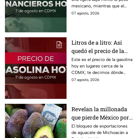
viernes 7 de agosto
mexicano, mientras que el
2026
petróleo también presenta una
07 agosto, 2026
caída este viernes 7 de agosto
2026.
Litros de a litro: Así
quedó el precio de la
gasolina HOY
Este es el precio de la gasolina
hoy en lugares cerca de la
CDMX; te decimos dónde
encontrarla más barata este
07 agosto, 2026
viernes 7 de agosto 2026,
estado por estado.
Revelan la millonada
que pierde México por
el bloqueo de Estados
El bloqueo de exportaciones
de aguacate de Michoacán a
Unidos al aguate de