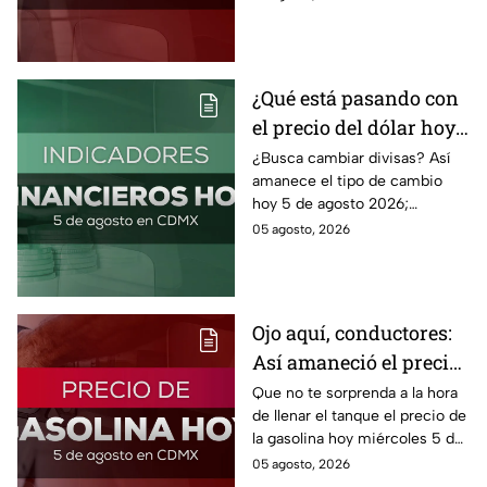
agosto 2026 sin afectar tu
bolsillo.
¿Qué está pasando con
el precio del dólar hoy
miércoles 5 de agosto
¿Busca cambiar divisas? Así
amanece el tipo de cambio
2026?
hoy 5 de agosto 2026;
consulta el precio del dólar
05 agosto, 2026
este miércoles y conoce si es
conveniente comprar.
Ojo aquí, conductores:
Así amaneció el precio
de la gasolina HOY
Que no te sorprenda a la hora
de llenar el tanque el precio de
la gasolina hoy miércoles 5 de
agosto 2026; aquí te dejamos
05 agosto, 2026
la lista de costos estado por