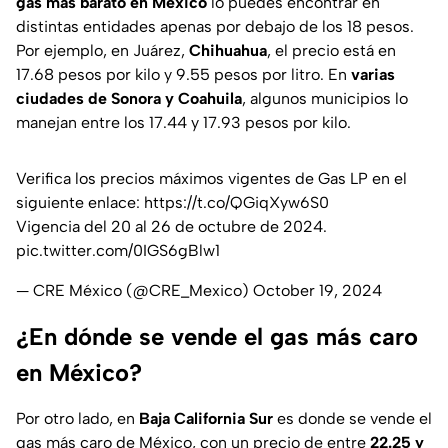
gas más barato en México
lo puedes encontrar en
distintas entidades apenas por debajo de los 18 pesos.
Por ejemplo, en Juárez,
Chihuahua
, el precio está en
17.68 pesos por kilo y 9.55 pesos por litro. En
varias
ciudades de Sonora y Coahuila
, algunos municipios lo
manejan entre los 17.44 y 17.93 pesos por kilo.
Verifica los precios máximos vigentes de Gas LP en el
siguiente enlace:
https://t.co/QGiqXyw6S0
Vigencia del 20 al 26 de octubre de 2024.
pic.twitter.com/0IGS6gBlw1
— CRE México (@CRE_Mexico)
October 19, 2024
¿En dónde se vende el gas más caro
en México?
Por otro lado, en
Baja California Sur
es donde se vende el
gas más caro de México, con un precio de entre
22.25 y