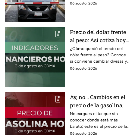
IVA incluido; te compartimos
06 agosto, 2026
las razones por las que podría
bloquearse.
Precio del dólar frente
al peso: Así cotiza hoy 6
de agosto 2026
¿Cómo quedó el precio del
dólar frente al peso? Conoce
si conviene cambiar divisas y
cómo el flujo en el estrecho de
06 agosto, 2026
Ormuz afecta al precio del
petróleo.
Ay, no... Cambios en el
precio de la gasolina;
así quedó HOY
No cargues el tanque sin
conocer dónde está más
barato; este es el precio de la
gasolina para hoy jueves 6 de
06 agosto, 2026