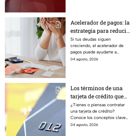
estado.
Acelerador de pagos: la
estrategia para reducir
tus deudas más rápido
Si tus deudas siguen
creciendo, el acelerador de
y recuperar el control
pagos puede ayudarte a
de tus finanzas
ordenar tus finanzas, priorizar
04 agosto, 2026
pagos y avanzar hacia una
mayor tranquilidad económica.
Los términos de una
tarjeta de crédito que
debes entender para
¿Tienes o piensas contratar
una tarjeta de crédito?
evitar deudas
Conoce los conceptos clave
como CAT, fecha de corte,
04 agosto, 2026
pago mínimo e intereses para