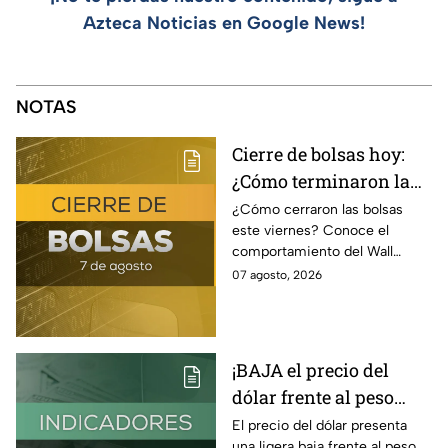
Azteca Noticias en Google News!
NOTAS
Cierre de bolsas hoy:
¿Cómo terminaron la
BMV y el Wall Street
¿Cómo cerraron las bolsas
este viernes? Conoce el
hoy 7 de agosto
comportamiento del Wall
Street y de la BMV, así como el
07 agosto, 2026
precio de venta y compra del
dólar.
¡BAJA el precio del
dólar frente al peso
hoy! Así quedó este
El precio del dólar presenta
una ligera baja frente al peso