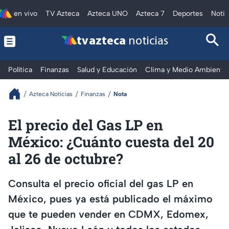
en vivo
TV Azteca
Azteca UNO
Azteca 7
Deportes
Notic
tv azteca
noticias
Política
Finanzas
Salud y Educación
Clima y Medio Ambiente
Azteca Noticias
Finanzas
Nota
El precio del Gas LP en
México: ¿Cuánto cuesta del 20
al 26 de octubre?
Consulta el precio oficial del gas LP en
México, pues ya está publicado el máximo
que te pueden vender en CDMX, Edomex,