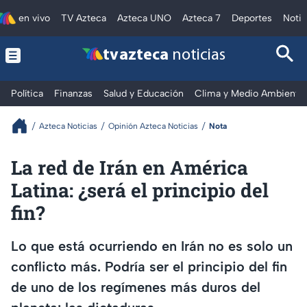
en vivo
TV Azteca
Azteca UNO
Azteca 7
Deportes
Notic
tv azteca
noticias
Política
Finanzas
Salud y Educación
Clima y Medio Ambiente
Azteca Noticias
Opinión Azteca Noticias
Nota
La red de Irán en América
Latina: ¿será el principio del
fin?
Lo que está ocurriendo en Irán no es solo un
conflicto más. Podría ser el principio del fin
de uno de los regímenes más duros del