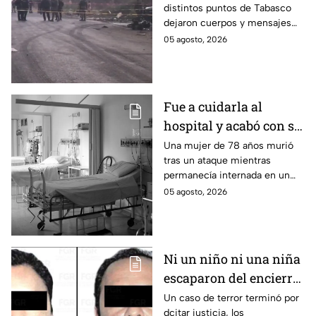
distintos puntos de Tabasco
en carreteras de
dejaron cuerpos y mensajes
Tabasco en un solo día
criminales en varias carreteras
05 agosto, 2026
del estado aterrorizando a los
habitantes. El gobierno no
puede controlar la crisis de
violencia.
Fue a cuidarla al
hospital y acabó con su
vida: Hombre habría
Una mujer de 78 años murió
tras un ataque mientras
asfixiado a su suegra
permanecía internada en un
mientras estaba
hospital de Veracruz;
05 agosto, 2026
internada en Veracruz
investigan a su yerno por
presuntamente haberla
asfixiado.
Ni un niño ni una niña
escaparon del encierro:
así cayó la pareja que
Un caso de terror terminó por
dcitar justicia, los