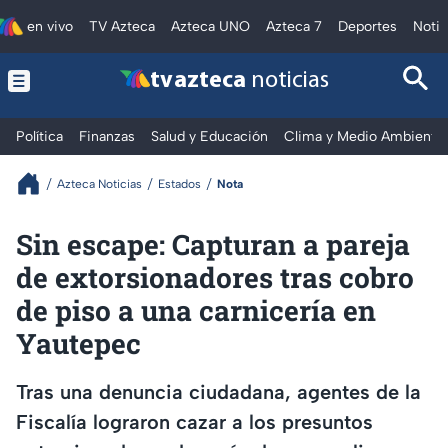
en vivo
TV Azteca
Azteca UNO
Azteca 7
Deportes
Notic
tv azteca
noticias
Política
Finanzas
Salud y Educación
Clima y Medio Ambiente
Azteca Noticias
Estados
Nota
Sin escape: Capturan a pareja
de extorsionadores tras cobro
de piso a una carnicería en
Yautepec
Tras una denuncia ciudadana, agentes de la
Fiscalía lograron cazar a los presuntos