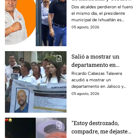
Galván: uno de ellos
Dos alcaldes perdieron el fuero
el mismo día, el presidente
está implicado en el
municipal de Ixhuatlán es
asesinato de la
investigado por el secuestro y
05 agosto, 2026
periodista Roxana
asesinato de la periodista
Guzmán
Roxana Guzmán en Veracruz.
Salió a mostrar un
departamento en
Zapopan y no volvió a
Ricardo Cabezas Talavera
acudió a mostrar un
casa: Buscan a Ricardo
departamento en Jalisco y
Cabezas Talavera en
después desapareció;
05 agosto, 2026
Jalisco
autoridades mantienen su
búsqueda mientras colegas
refuerzan su seguridad.
"Estoy destrozado,
compadre, me dejaste":