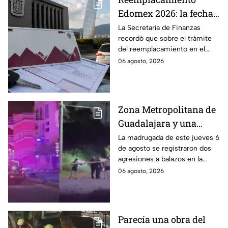
Edomex 2026: la fecha
límite para obtener el
La Secretaría de Finanzas
recordó que sobre el trámite
100% de descuento
del reemplacamiento en el
Edomex, ¿hasta cuándo se
06 agosto, 2026
puede realizar y qué coches
tienen el 100% de descuento?
Zona Metropolitana de
Guadalajara y una
jornada de violencia:
La madrugada de este jueves 6
de agosto se registraron dos
Asesinan a balazos a
agresiones a balazos en la
dos hombres en
Zona Metropolitana de
06 agosto, 2026
Tlajomulco y El Salto
Guadalajara, uno en
Tlajomulco y otro en El Salto.
Parecía una obra del