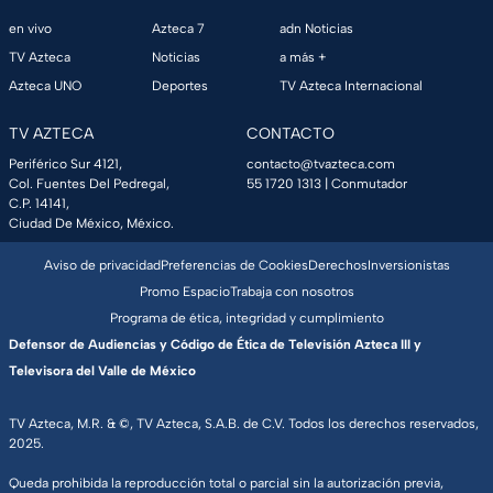
en vivo
Azteca 7
adn Noticias
TV Azteca
Noticias
a más +
Azteca UNO
Deportes
TV Azteca Internacional
TV AZTECA
CONTACTO
Periférico Sur 4121,
contacto@tvazteca.com
Col. Fuentes Del Pedregal,
55 1720 1313
| Conmutador
C.P. 14141,
Ciudad De México, México.
Aviso de privacidad
Preferencias de Cookies
Derechos
Inversionistas
Promo Espacio
Trabaja con nosotros
Programa de ética, integridad y cumplimiento
Defensor de Audiencias y Código de Ética de Televisión Azteca III y
Televisora del Valle de México
TV Azteca, M.R. & ©, TV Azteca, S.A.B. de C.V. Todos los derechos reservados,
2025.
Queda prohibida la reproducción total o parcial sin la autorización previa,