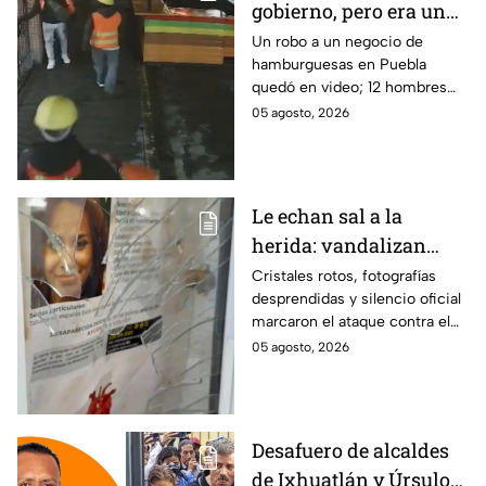
gobierno, pero era un
robo planeado: Así
Un robo a un negocio de
hamburguesas en Puebla
saquearon negocio de
quedó en video; 12 hombres
hamburguesas en
habrían fingido ser
05 agosto, 2026
Puebla
trabajadores del gobierno
antes de entrar, golpear al
dueño y saquearlo.
Le echan sal a la
herida: vandalizan
memorial de
Cristales rotos, fotografías
desprendidas y silencio oficial
desaparecidos en
marcaron el ataque contra el
Veracruz en medio de
memorial de desaparecidos,
05 agosto, 2026
crisis
un espacio dedicado a quienes
siguen sin ser localizados.
Desafuero de alcaldes
de Ixhuatlán y Úrsulo