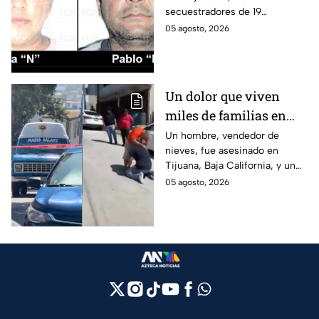
retenía a 19 migrantes
secuestradores de 19
en Puebla
migrantes recibieron una
05 agosto, 2026
sentencia en Puebla; esto es lo
que se sabe.
Un dolor que viven
miles de familias en
México: Así se
Un hombre, vendedor de
nieves, fue asesinado en
enteraron los
Tijuana, Baja California, y un
familiares de un
reportero captó el momento
05 agosto, 2026
vendedor de nieves de
en que su familia se enteró de
su asesinato en
la terrible noticia.
Tijuana, Baja California