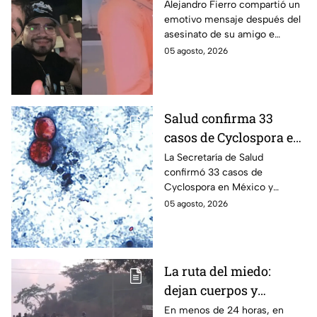
Así reaccionó
Alejandro Fierro compartió un
emotivo mensaje después del
Alejandro Fierro al
asesinato de su amigo e
asesinato del
influencer César Gastélum;
05 agosto, 2026
influencer César
mientras “La Beba” también se
Gastélum
enteró del fallecimiento en un
live de TikTok.
Salud confirma 33
casos de Cyclospora en
México: ¿en qué estado
La Secretaría de Salud
confirmó 33 casos de
se reportan los brotes
Cyclospora en México y
de diarrea explosiva?
mantiene investigaciones en
05 agosto, 2026
Guanajuato y Quintana Roo
para determinar el origen de
los contagios.
La ruta del miedo:
dejan cuerpos y
mensajes criminales
En menos de 24 horas, en