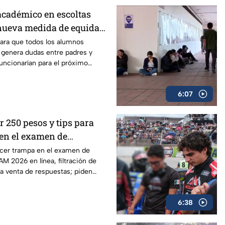
 académico en escoltas
 nueva medida de equidad
adres y expertos
ara que todos los alumnos
a genera dudas entre padres y
funcionarían para el próximo
n la Ciudad de México.
6:07
 250 pesos y tips para
en el examen de
la UNAM 2026
acer trampa en el examen de
M 2026 en línea, filtración de
la venta de respuestas; piden
6:38