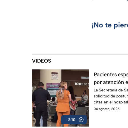
¡No te pie
VIDEOS
Pacientes esp
por atención e
hospital “Dr.
La Secretaría de Sa
solicitud de postu
citas en el hospit
06 agosto, 2026
2:10