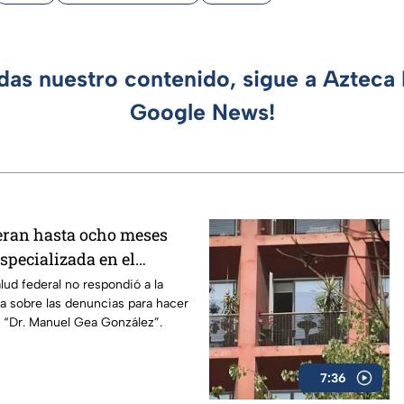
rdas nuestro contenido, sigue a Azteca 
Google News!
eran hasta ocho meses
specializada en el
 Manuel Gea González”
lud federal no respondió a la
ra sobre las denuncias para hacer
al “Dr. Manuel Gea González”.
7:36