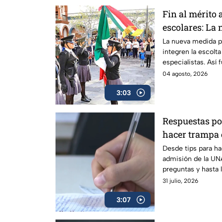
Fin al mérito
escolares: La
que divide a p
La nueva medida p
integren la escolt
especialistas. Así 
regreso a clases e
04 agosto, 2026
3:03
Respuestas por
hacer trampa 
admisión de 
Desde tips para h
admisión de la UNA
preguntas y hasta 
investigar.
31 julio, 2026
3:07