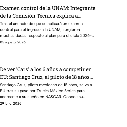
Examen control de la UNAM: Integrante
de la Comisión Técnica explica a
quiénes se aplicará y cómo funcionará |
Tras el anuncio de que se aplicará un examen
control para el ingreso a la UNAM, surgieron
VIDEO
muchas dudas respecto al plan para el ciclo 2026-
2027; experta aclara todas las dudas.
03 agosto, 2026
De ver 'Cars' a los 6 años a competir en
EU: Santiago Cruz, el piloto de 18 años
que va tras la NASCAR
Santiago Cruz, piloto mexicano de 18 años, se va a
EU tras su paso por Trucks México Series para
acercarse a su sueño en NASCAR. Conoce su
historia.
29 julio, 2026