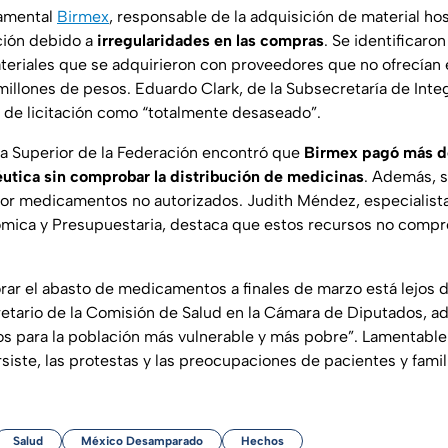
amental
Birmex
, responsable de la adquisición de material hos
ción debido a
irregularidades en las compras
. Se identificaro
riales que se adquirieron con proveedores que no ofrecían e
illones de pesos. Eduardo Clark, de la Subsecretaría de Integ
 de licitación como “totalmente desaseado”.
ía Superior de la Federación encontró que
Birmex pagó más de
utica sin comprobar la distribución de medicinas
. Además, 
or medicamentos no autorizados. Judith Méndez, especialist
ómica y Presupuestaria, destaca que estos recursos no com
ar el abasto de medicamentos a finales de marzo está lejos d
etario de la Comisión de Salud en la Cámara de Diputados, adv
 para la población más vulnerable y más pobre”. Lamentabl
siste, las protestas y las preocupaciones de pacientes y famil
Salud
México Desamparado
Hechos