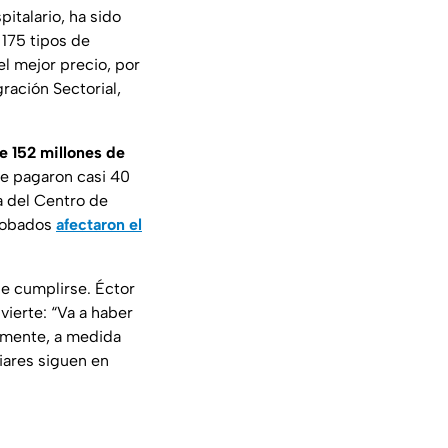
pitalario, ha sido
n 175 tipos de
l mejor precio, por
ración Sectorial,
 152 millones de
se pagaron casi 40
a del Centro de
probados
afectaron el
e cumplirse. Éctor
ierte: “Va a haber
emente, a medida
iares siguen en