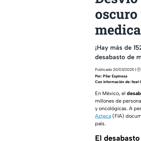
oscuro 
medica
¡Hay más de 152
desabasto de m
Publicado 20/03/2025 | 🕑
Por:
Pilar Espinoza
Con información de: Itzel 
En México, el
desab
millones de persona
y oncológicas. A pe
Azteca
(FIA) docume
país.
El desabasto