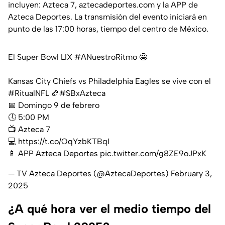
incluyen: Azteca 7, aztecadeportes.com y la APP de
Azteca Deportes. La transmisión del evento iniciará en
punto de las 17:00 horas, tiempo del centro de México.
El Super Bowl LIX
#ANuestroRitmo
🤩
Kansas City Chiefs vs Philadelphia Eagles se vive con el
#RitualNFL
🏈
#SBxAzteca
📅 Domingo 9 de febrero
🕔 5:00 PM
📺 Azteca 7
💻
https://t.co/OqYzbKTBqI
📱 APP Azteca Deportes
pic.twitter.com/g8ZE9oJPxK
— TV Azteca Deportes (@AztecaDeportes)
February 3,
2025
¿A qué hora ver el medio tiempo del