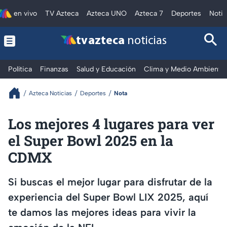
en vivo
TV Azteca
Azteca UNO
Azteca 7
Deportes
Notic
tv azteca
noticias
Política
Finanzas
Salud y Educación
Clima y Medio Ambiente
Azteca Noticias
Deportes
Nota
Los mejores 4 lugares para ver
el Super Bowl 2025 en la
CDMX
Si buscas el mejor lugar para disfrutar de la
experiencia del Super Bowl LIX 2025, aquí
te damos las mejores ideas para vivir la