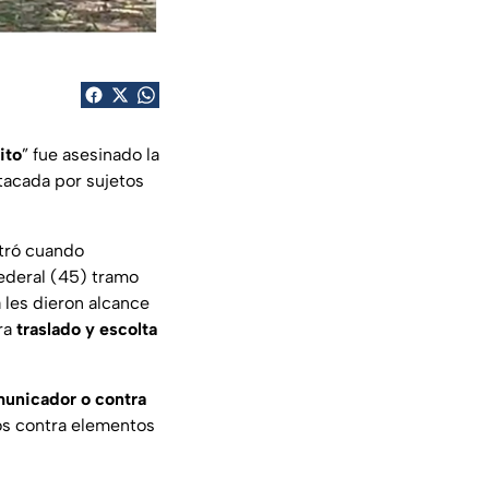
ito
” fue asesinado la
atacada por sujetos
stró cuando
Federal (45) tramo
 les dieron alcance
ara
traslado y escolta
unicador o contra
os contra elementos