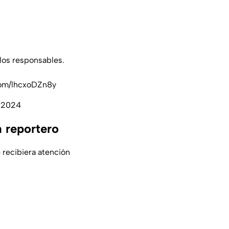
los responsables.
com/lhcxoDZn8y
 2024
a reportero
 recibiera atención