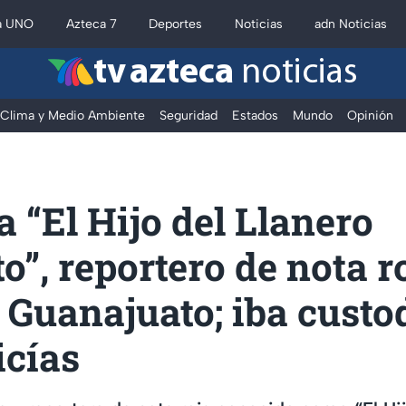
a UNO
Azteca 7
Deportes
Noticias
adn Noticias
tv azteca
noticias
Clima y Medio Ambiente
Seguridad
Estados
Mundo
Opinión
 “El Hijo del Llanero
ito”, reportero de nota r
 Guanajuato; iba custo
icías