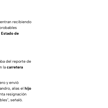
entran recibiendo
 probables
l Estado de
aba del reporte de
n la
carretera
ero y envió
andro, alias el
hijo
nta resignación
les", señaló.