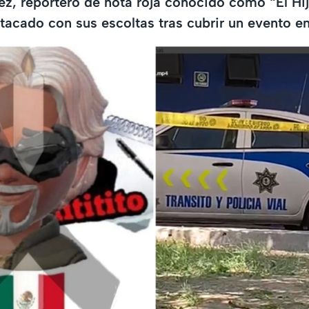
z, reportero de nota roja conocido como “El Hij
 atacado con sus escoltas tras cubrir un evento en