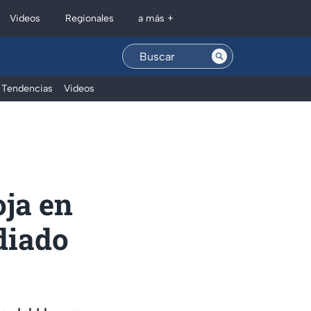
Regionales
Videos
a más +
Tendencias
Videos
oja en
diado