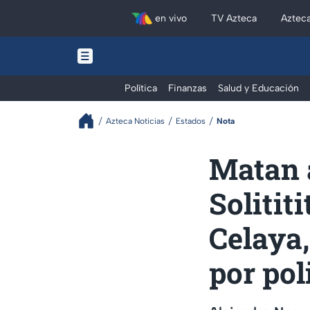
en vivo
TV Azteca
Aztec
Política
Finanzas
Salud y Educación
Azteca Noticias
Estados
Nota
Matan a
Solitit
Celaya,
por pol