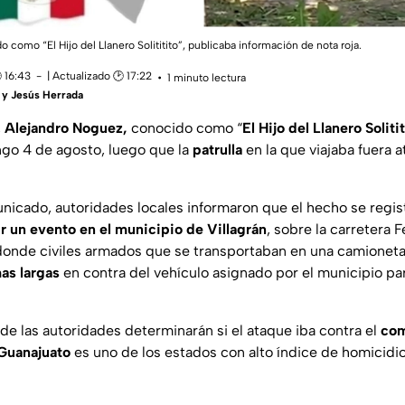
como “El Hijo del Llanero Solititito”, publicaba información de nota roja.
 16:43
| Actualizado 🕑 17:22
1 minuto lectura
 y Jesús Herrada
,
Alejandro Noguez,
conocido como “
El Hijo del Llanero Solitit
go 4 de agosto, luego que la
patrulla
en la que viajaba fuera 
nicado, autoridades locales informaron que el hecho se regi
r un evento en el municipio de Villagrán
, sobre la carretera 
 donde civiles armados que se transportaban en una camioneta
as largas
en contra del vehículo asignado por el municipio p
de las autoridades determinarán si el ataque iba contra el
com
Guanajuato
es uno de los estados con alto índice de homicidi