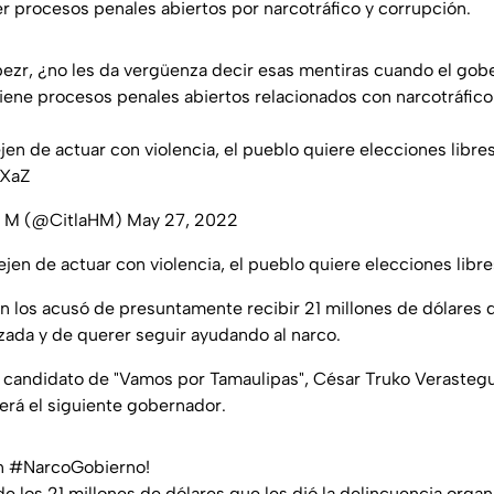
 procesos penales abiertos por narcotráfico y corrupción.
pezr
, ¿no les da vergüenza decir esas mentiras cuando el gob
iene procesos penales abiertos relacionados con narcotráfico
jen de actuar con violencia, el pueblo quiere elecciones libres
rXaZ
ez M (@CitlaHM)
May 27, 2022
ejen de actuar con violencia, el pueblo quiere elecciones libres
 los acusó de presuntamente recibir 21 millones de dólares qu
zada y de querer seguir ayudando al narco.
 candidato de "Vamos por Tamaulipas", César Truko Verastegui
erá el siguiente gobernador.
n
#NarcoGobierno
!
e los 21 millones de dólares que les dió la delincuencia organ