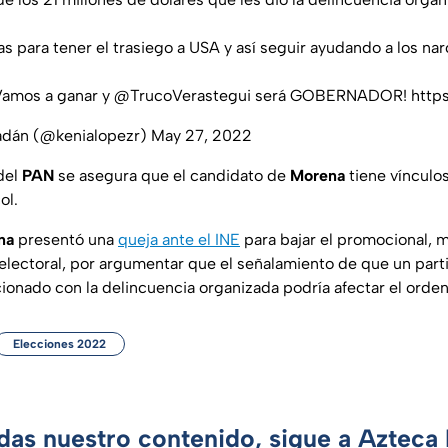
s para tener el trasiego a USA y así seguir ayudando a los nar
Vamos a ganar y
@TrucoVerastegui
será GOBERNADOR!
http
adán (@kenialopezr)
May 27, 2022
 del
PAN
se asegura que el candidato de
Morena
tiene vínculo
ol.
na
presentó una
queja ante el INE
para bajar el promocional, 
electoral, por argumentar que el señalamiento de que un parti
cionado con la delincuencia organizada podría afectar el orden
Elecciones 2022
rdas nuestro contenido, sigue a Azteca 