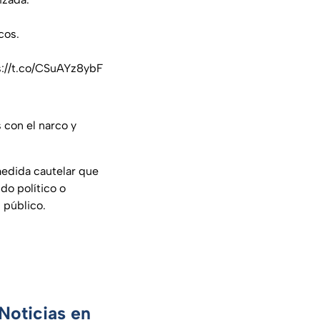
cos.
s://t.co/CSuAYz8ybF
s con el narco y
medida cautelar que
do político o
 público.
Noticias en