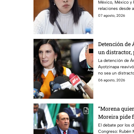
México, México y 
relaciones desde a
2025.
07 agosto, 2026
Detención de 
un distractor,
justicia por c
La detención de Án
Ayotzinapa reavivó
no sea un distractor
familias.
06 agosto, 2026
“Morena quier
Moreira pide 
lineamientos 
El debate por los d
Congreso: Rubén M
escuchar a per