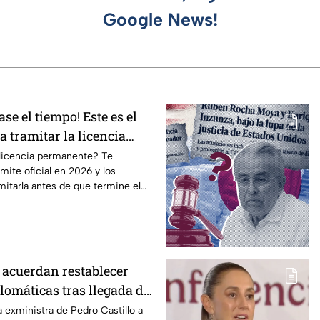
Google News!
ase el tiempo! Este es el
a tramitar la licencia
en CDMX y Edomex
 licencia permanente? Te
mite oficial en 2026 y los
amitarla antes de que termine el
 acuerdan restablecer
lomáticas tras llegada de
 al país
la exministra de Pedro Castillo a