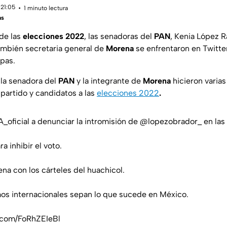
 21:05
1 minuto lectura
as
de las
elecciones 2022
, las senadoras del
PAN
, Kenia López Ra
ambién secretaria general de
Morena
se enfrentaron en Twitte
ipas.
 la senadora del
PAN
y la integrante de
Morena
hicieron varia
artido y candidatos a las
elecciones 2022
.
oficial
a denunciar la intromisión de
@lopezobrador_
en las
ra inhibir el voto.
na con los cárteles del huachicol.
os internacionales sepan lo que sucede en México.
r.com/FoRhZEIeBl