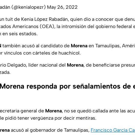
badán (@kenialopezr)
May 26, 2022
 tuit de Kenia López Rabadán, quien dio a conocer que denu
ados Americanos (OEA), la intromisión del gobierno federal 
n en seis estados.
N
también acusó al candidato de
Morena
en Tamaulipas, Améric
 vínculos con cárteles de huachicol.
io Delgado, líder nacional del
Morena
, de beneficiarse presu
zada.
Morena responda por señalamientos de 
secretaria general de
Morena
, no se quedó callada ante las ac
 le pidió tener vergüenza por decir mentiras.
rena
acusó al gobernador de Tamaulipas,
Francisco García C