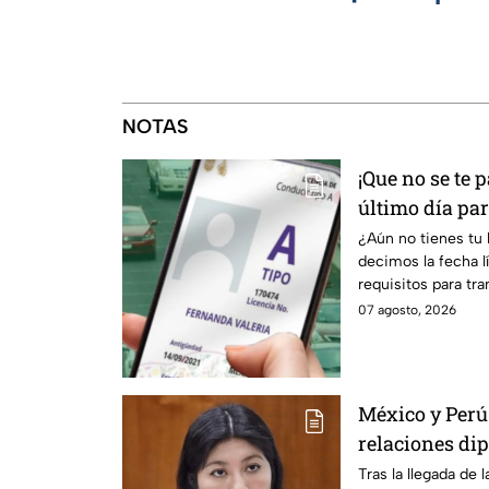
NOTAS
¡Que no se te p
último día par
permanente 
¿Aún no tienes tu
decimos la fecha lí
requisitos para tr
programa.
07 agosto, 2026
México y Perú
relaciones dip
Betssy Chávez
Tras la llegada de 