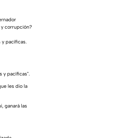
ernador
 y corrupción?
 y pacíficas.
 y pacíficas".
e les dio la
, ganará las
izada.