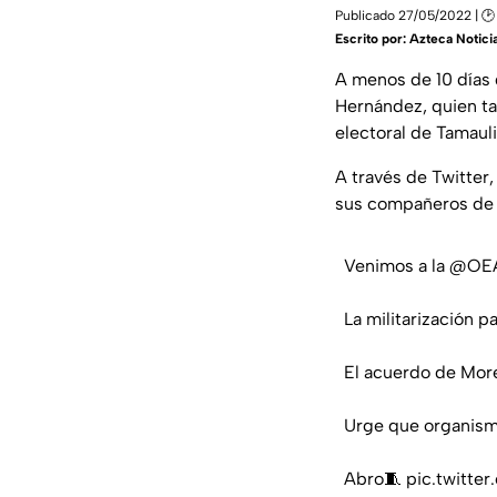
Publicado 27/05/2022 | 🕑
Escrito por:
Azteca Notici
A menos de 10 días 
Hernández, quien t
electoral de Tamaul
A través de Twitter,
sus compañeros de p
Venimos a la
@OEA_
La militarización pa
El acuerdo de More
Urge que organism
Abro🧵
pic.twitte