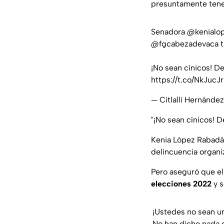
presuntamente tener
Senadora
@kenialo
@fgcabezadevaca
t
¡No sean cínicos! De
https://t.co/NkJucJ
— Citlalli Hernánd
"¡No sean cínicos! D
Kenia López Rabadán
delincuencia organi
Pero aseguró que el
elecciones 2022
y s
¡Ustedes no sean u
No han dicho nada d