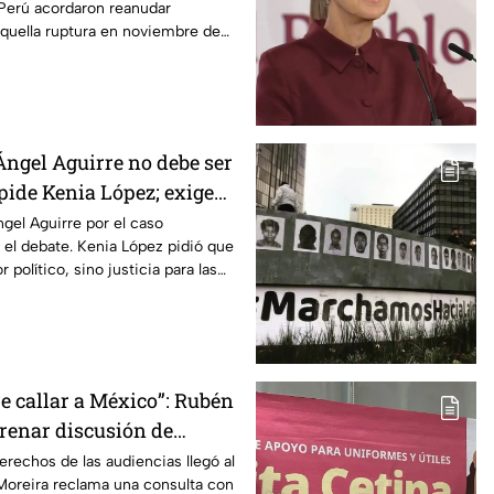
Perú acordaron reanudar
quella ruptura en noviembre de
Ángel Aguirre no debe ser
 pide Kenia López; exige
aso Ayotzinapa
gel Aguirre por el caso
 el debate. Kenia López pidió que
 político, sino justicia para las
e callar a México”: Rubén
frenar discusión de
de audiencias hasta
erechos de las audiencias llegó al
oreira reclama una consulta con
iodistas y expertos