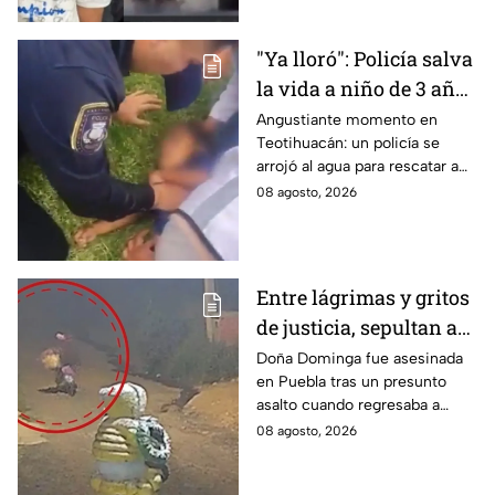
"Ya lloró": Policía salva
la vida a niño de 3 años
que cayó a un lago en
Angustiante momento en
Teotihuacán: un policía se
Teotihuacán; aplicó
arrojó al agua para rescatar a
RCP (VIDEO)
un pequeño que no respiraba y
08 agosto, 2026
logró revivirlo con maniobras
de RCP.
Entre lágrimas y gritos
de justicia, sepultan a
doña Dominga, la
Doña Dominga fue asesinada
en Puebla tras un presunto
abuelita asesinada tras
asalto cuando regresaba a
asalto en Amozoc,
casa; familiares y amigos la
08 agosto, 2026
Puebla
despidieron entre lágrimas y
exigieron justicia.