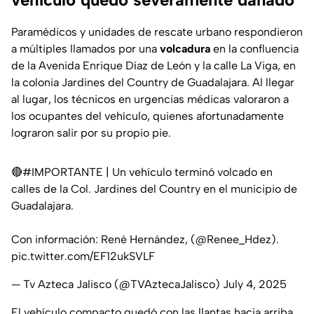
Paramédicos y unidades de rescate urbano respondieron
a múltiples llamados por una
volcadura
en la confluencia
de la Avenida Enrique Díaz de León y la calle La Viga, en
la colonia Jardines del Country de Guadalajara. Al llegar
al lugar, los técnicos en urgencias médicas valoraron a
los ocupantes del vehículo, quienes afortunadamente
lograron salir por su propio pie.
🔴
#IMPORTANTE
| Un vehículo terminó volcado en
calles de la Col. Jardines del Country en el municipio de
Guadalajara.
Con información: René Hernández, (
@Renee_Hdez
).
pic.twitter.com/EF12ukSVLF
— Tv Azteca Jalisco (@TVAztecaJalisco)
July 4, 2025
El vehículo compacto quedó con las llantas hacia arriba,