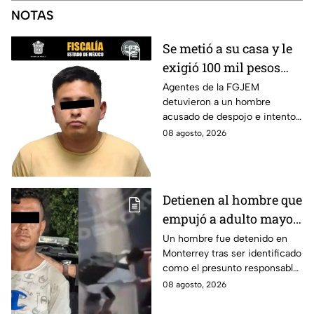
NOTAS
Se metió a su casa y le
exigió 100 mil pesos
para devolvérsela; cae
Agentes de la FGJEM
detuvieron a un hombre
otro por despojo en
acusado de despojo e intento
Edomex
de extorsión en el Edomex.
08 agosto, 2026
Detienen al hombre que
empujó a adulto mayor
contra tráiler; provocó
Un hombre fue detenido en
Monterrey tras ser identificado
su muerte en
como el presunto responsable
Monterrey
de la muerte de un adulto
08 agosto, 2026
mayor al empujarlo contra un
tráiler.