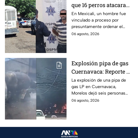
que 16 perros atacaran
a su hermana con
En Mexicali, un hombre fue
vinculado a proceso por
discapacidad en
presuntamente ordenar el
Mexicali, BC
ataque de 16 perros contra su
06 agosto, 2026
hermana, quien tenía
discapacidad auditiva.
Explosión pipa de gas
Cuernavaca: Reporte de
víctimas tras estallido
La explosión de una pipa de
gas LP en Cuernavaca,
en Morelos
Morelos dejó seis personas
hospitalizadas. IMSS informó
06 agosto, 2026
que las pacientes siguen
internadas y aún no hay parte
médico.