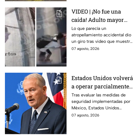
VIDEO | ¡No fue una
caída! Adulto mayor
muere atropellado por
Lo que parecía un
atropellamiento accidental dio
tráiler; joven lo empujó
un giro tras video que muestra
en Monterrey
cómo un joven empujó a
07 agosto, 2026
adulto mayor antes de ser
arrollado por un tráiler en
Monterrey.
Estados Unidos volverá
a operar parcialmente
en Michoacán tras
Tras evaluar las medidas de
seguridad implementadas por
suspensión por
México, Estados Unidos
motivos de seguridad
reanudará parcialmente sus
07 agosto, 2026
actividades en Michoacán a
partir del 8 de agosto.