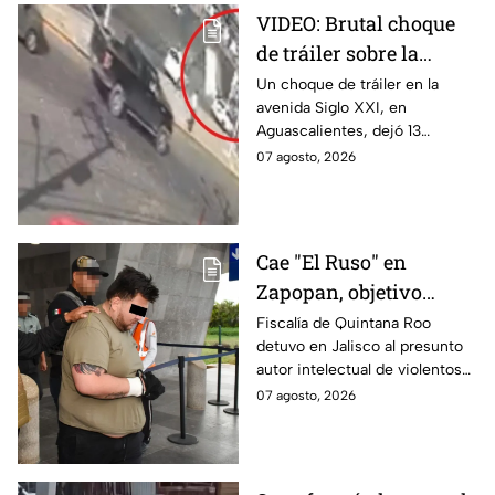
VIDEO: Brutal choque
de tráiler sobre la
avenida Siglo XXI en
Un choque de tráiler en la
avenida Siglo XXI, en
Aguascalientes deja
Aguascalientes, dejó 13
varios heridos y
heridos y varios vehículos
07 agosto, 2026
destrozos
destrozados; el conductor fue
detenido tras la carambola.
Cae "El Ruso" en
Zapopan, objetivo
prioritario en Playa del
Fiscalía de Quintana Roo
detuvo en Jalisco al presunto
Carmen
autor intelectual de violentos
ataques en fraccionamientos
07 agosto, 2026
de Playa del Carmen.