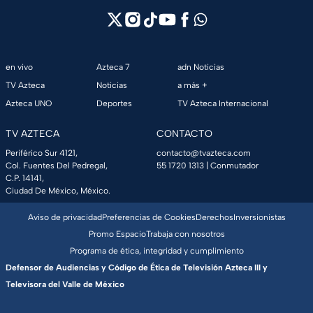
en vivo
Azteca 7
adn Noticias
TV Azteca
Noticias
a más +
Azteca UNO
Deportes
TV Azteca Internacional
TV AZTECA
CONTACTO
Periférico Sur 4121,
contacto@tvazteca.com
Col. Fuentes Del Pedregal,
55 1720 1313
| Conmutador
C.P. 14141,
Ciudad De México, México.
Aviso de privacidad
Preferencias de Cookies
Derechos
Inversionistas
Promo Espacio
Trabaja con nosotros
Programa de ética, integridad y cumplimiento
Defensor de Audiencias y Código de Ética de Televisión Azteca III y
Televisora del Valle de México