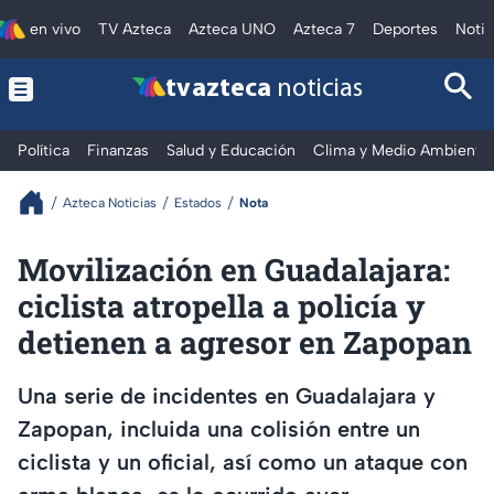
en vivo
TV Azteca
Azteca UNO
Azteca 7
Deportes
Notic
tv azteca
noticias
Política
Finanzas
Salud y Educación
Clima y Medio Ambiente
Azteca Noticias
Estados
Nota
Movilización en Guadalajara:
ciclista atropella a policía y
detienen a agresor en Zapopan
Una serie de incidentes en Guadalajara y
Zapopan, incluida una colisión entre un
ciclista y un oficial, así como un ataque con