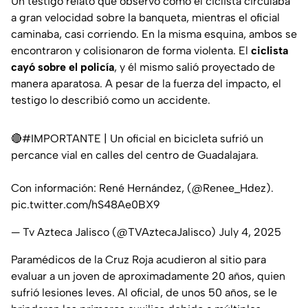
Un testigo relató que observó cómo el ciclista circulaba
a gran velocidad sobre la banqueta, mientras el oficial
caminaba, casi corriendo. En la misma esquina, ambos se
encontraron y colisionaron de forma violenta. El
ciclista
cayó sobre el policía
, y él mismo salió proyectado de
manera aparatosa. A pesar de la fuerza del impacto, el
testigo lo describió como un accidente.
🔴
#IMPORTANTE
| Un oficial en bicicleta sufrió un
percance vial en calles del centro de Guadalajara.
Con información: René Hernández, (
@Renee_Hdez
).
pic.twitter.com/hS48Ae0BX9
— Tv Azteca Jalisco (@TVAztecaJalisco)
July 4, 2025
Paramédicos de la Cruz Roja acudieron al sitio para
evaluar a un joven de aproximadamente 20 años, quien
sufrió lesiones leves. Al oficial, de unos 50 años, se le