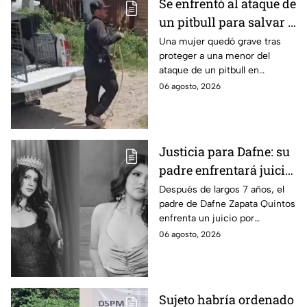
Se enfrentó al ataque de
un pitbull para salvar a
una menor; hoy lucha
Una mujer quedó grave tras
proteger a una menor del
por su vida en Zapopan
ataque de un pitbull en
Zapopan; la víctima sufrió
06 agosto, 2026
severas mordeduras y existe
riesgo de que pierda un brazo.
Justicia para Dafne: su
padre enfrentará juicio
por presunto abuso
Después de largos 7 años, el
padre de Dafne Zapata Quintos
cometido en 2019 en
enfrenta un juicio por
Tamaulipas
presuntamente abusar de la
06 agosto, 2026
menor cuando ella tenía
apenas 6 años.
Sujeto habría ordenado