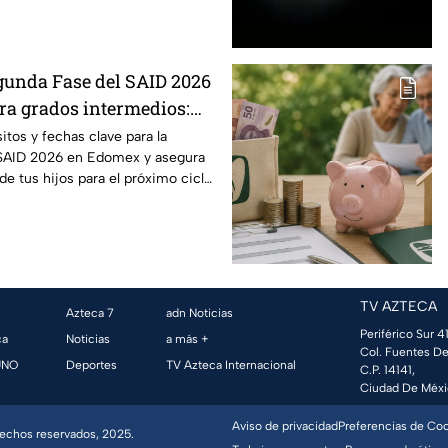
gunda Fase del SAID 2026
a grados intermedios:
y requisitos para cambios
itos y fechas clave para la
 SAID 2026 en Edomex y asegura
 de tus hijos para el próximo ciclo
TV AZTECA
Azteca 7
adn Noticias
Periférico Sur 41
ca
Noticias
a más +
Col. Fuentes De
UNO
Deportes
TV Azteca Internacional
C.P. 14141,
Ciudad De Méxi
Aviso de privacidad
Preferencias de Co
erechos reservados, 2025.