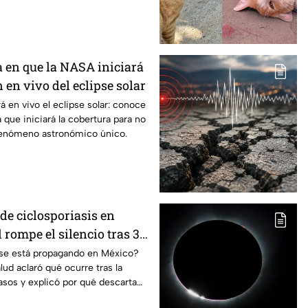
a en que la NASA iniciará
 en vivo del eclipse solar
á en vivo el eclipse solar: conoce
a que iniciará la cobertura para no
fenómeno astronómico único.
de ciclosporiasis en
rompe el silencio tras 33
dos
s se está propagando en México?
lud aclaró qué ocurre tras la
sos y explicó por qué descarta