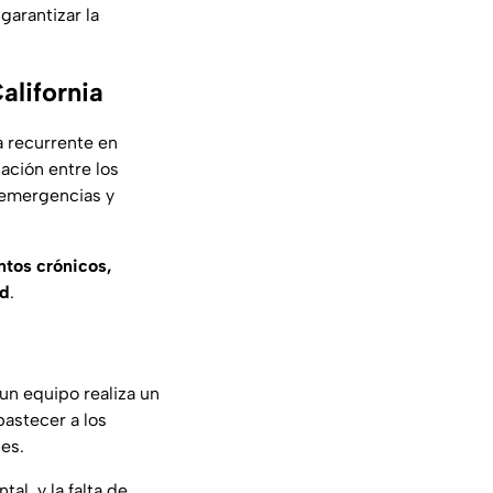
garantizar la
alifornia
 recurrente en
ación entre los
 emergencias y
tos crónicos,
ad
.
n equipo realiza un
bastecer a los
les.
l, y la falta de