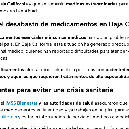
ja California
y que se tomarán
medidas extraordinarias
para 
umos en la entidad.
el desabasto de medicamentos en Baja C
camentos esenciales e insumos médicos
ha sido un problema
l país. En Baja California, esta situación ha generado preocup
onal médico, quienes han reportado dificultades para atender
cas.
dicamentos
afecta principalmente a personas con
padecimien
os y aquellos que requieren tratamientos de alta especialid
tes para evitar una crisis sanitaria
 el
IMSS Bienestar
y las autoridades de salud
aseguraron que u
de medicamentos en la entidad y ya trabajan en un plan para a
alifornia
y evitar la interrupción de servicios médicos esencia
entos y atención médica de calidad
es un derecho fundamenta