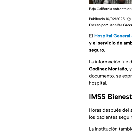
Baja California enfrenta c
Publicado 10/02/2025 | 🕑 
Escrito por:
Jennifer Garc
El
Hospital General
y el servicio de am
seguro
.
La información fue
Godínez Montaño
, 
documento, se expre
hospital.
IMSS Bienest
Horas después del 
los pacientes segui
La institución tamb