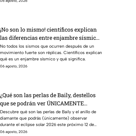
06 agosto, 2026
¡No son lo mismo! científicos explican
las diferencias entre enjambre sísmico
y réplicas
No todos los sismos que ocurren después de un
movimiento fuerte son réplicas. Científicos explican
qué es un enjambre sísmico y qué significa.
06 agosto, 2026
¿Qué son las perlas de Baily, destellos
que se podrán ver ÚNICAMENTE
durante el eclipse solar 2026 del 12 de
Descubre qué son las perlas de Baily y el anillo de
diamante que podrás (únicamente) observar
agosto?
durante el eclipse solar 2026 este próximo 12 de
agosto.
06 agosto, 2026