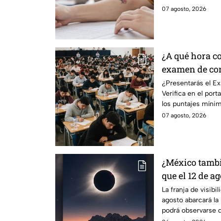
tu cita.
07 agosto, 2026
¿A qué hora c
examen de con
¿Presentarás el E
Verifica en el porta
los puntajes mínim
07 agosto, 2026
¿México tambié
que el 12 de ag
solar total y e
La franja de visibil
agosto abarcará la 
podrá observarse d
ciudades.