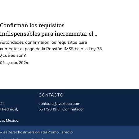
Confirman los requisitos
indispensables para incrementar el
pago de la Pensión IMSS bajo el
Autoridades confirmaron los requisitos para
aumentar el pago de la Pensión IMSS bajo la Ley 73,
régimen de la Ley 73
¿cuáles son?
06 agosto, 2026
CONTACTO
21,
contacto@tvazteca.com
l Pedregal,
55 1720 1313
| Conmutador
co, México.
okies
Derechos
Inversionistas
Promo Espacio