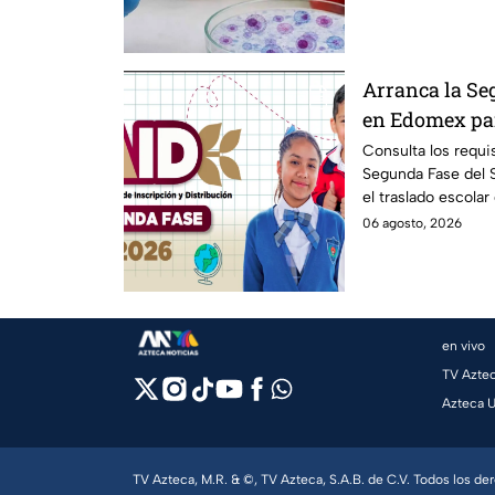
Arranca la Se
en Edomex par
Fechas clave 
Consulta los requis
Segunda Fase del
de escuela
el traslado escolar
escolar.
06 agosto, 2026
en vivo
TV Azte
Azteca 
TV Azteca, M.R. & ©, TV Azteca, S.A.B. de C.V. Todos los d