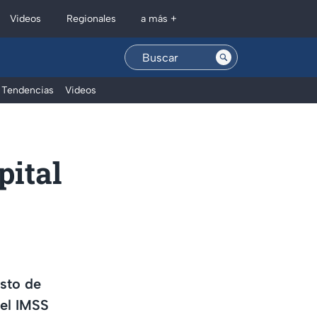
Regionales
Videos
a más +
Tendencias
Videos
pital
asto de
el IMSS