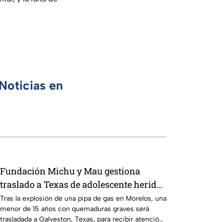
Noticias en
Fundación Michu y Mau gestiona
traslado a Texas de adolescente herida
en explosión de una pipa de gas en
Tras la explosión de una pipa de gas en Morelos, una
menor de 15 años con quemaduras graves será
Morelos
trasladada a Galveston, Texas, para recibir atención