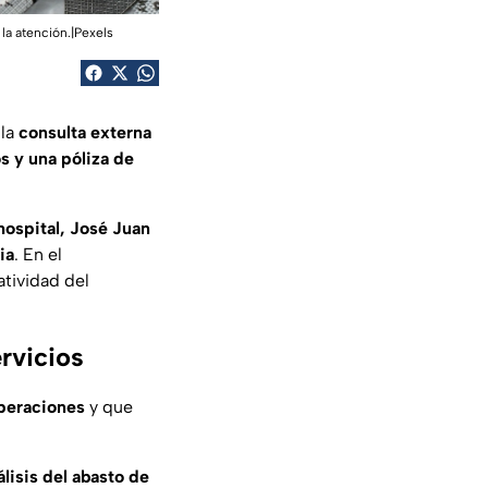
la atención.|Pexels
 la
consulta externa
 y una póliza de
 hospital, José Juan
ia
. En el
atividad del
rvicios
operaciones
y que
álisis del abasto de