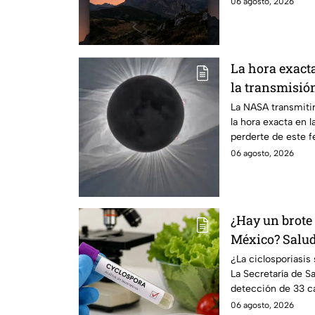
06 agosto, 2026
La hora exact
la transmisión
La NASA transmitir
la hora exacta en l
perderte de este 
06 agosto, 2026
¿Hay un brote 
México? Salud 
casos detecta
¿La ciclosporiasi
La Secretaría de Sa
detección de 33 ca
un brote.
06 agosto, 2026