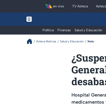
en vivo
TV Azteca
Aztec
Política
Finanzas
Salud y Educación
Azteca Noticias
Salud y Educación
Nota
¿Suspe
General
desaba
Hospital Genera
medicamentos y