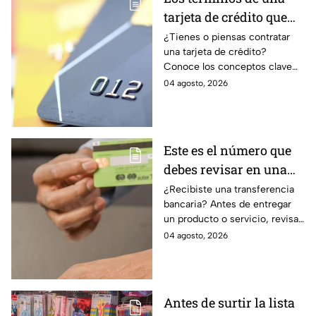
tarjeta de crédito que
debes entender para
¿Tienes o piensas contratar
una tarjeta de crédito?
evitar deudas
Conoce los conceptos clave
como CAT, fecha de corte,
04 agosto, 2026
pago mínimo e intereses para
evitar dudas.
Este es el número que
debes revisar en una
transferencia bancaria
¿Recibiste una transferencia
bancaria? Antes de entregar
para evitar fraudes
un producto o servicio, revisa
este número clave para
04 agosto, 2026
verificar si la operación es real
y evitar fraudes.
Antes de surtir la lista