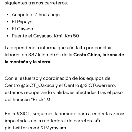
siguientes tramos carreteros:
Acapulco-Zihuatanejo
El Papayo
El Cayaco
Puente el Cayacao, Km1, Km 50
La dependencia informa que aún falta por concluir
labores en 387 kilómetros de la
Costa Chica, la zona de
la montaña y la sierra.
Con el esfuerzo y coordinación de los equipos del
Centro
@SICT_Oaxaca
y el Centro
@SICTGuerrero
,
estamos recuperando vialidades afectadas tras el paso
del huracán “Erick” 🌀
En la
#SICT
, seguimos laborando para atender las zonas
impactadas en la red federal de carreteras👷
pic.twitter.com/19tMymyiam