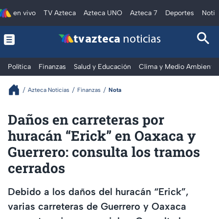
en vivo
TV Azteca
Azteca UNO
Azteca 7
Deportes
Notic
tv azteca
noticias
Política
Finanzas
Salud y Educación
Clima y Medio Ambiente
Azteca Noticias
Finanzas
Nota
Daños en carreteras por
huracán “Erick” en Oaxaca y
Guerrero: consulta los tramos
cerrados
Debido a los daños del huracán “Erick”,
varias carreteras de Guerrero y Oaxaca