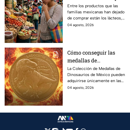
la gente deja de
Entre los productos que las
familias mexicanas han dejado
comprar para cubrir la
de comprar están los lácteos,
canasta básica en
comida enlatada, pan de caja,
04 agosto, 2026
México, según Anpec
entre otros artículos.
Cómo conseguir las
medallas de
Dinosaurios de México
La Colección de Medallas de
Dinosaurios de México pueden
adquirirse únicamente en las
tiendas físicas de la Casa de la
04 agosto, 2026
Moneda, pero ¿cuánto
cuestan?