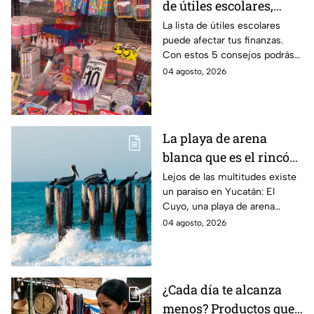
de útiles escolares,
sigue estos 5 consejos
La lista de útiles escolares
puede afectar tus finanzas.
que pueden ahorrar
Con estos 5 consejos podrás
miles de pesos
organizar tus compras, ahorrar
04 agosto, 2026
dinero este ciclo escolar
2026-2027.
La playa de arena
blanca que es el rincón
escondido en la Costa
Lejos de las multitudes existe
un paraíso en Yucatán: El
Esmeralda de Yucatán
Cuyo, una playa de arena
y es ideal para las
blanca en la Costa Esmeralda
04 agosto, 2026
vacaciones de verano
que promete tranquilidad y
paisajes inolvidables.
¿Cada día te alcanza
menos? Productos que