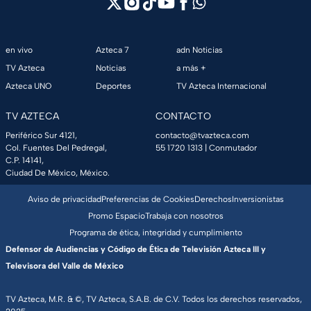
en vivo
Azteca 7
adn Noticias
TV Azteca
Noticias
a más +
Azteca UNO
Deportes
TV Azteca Internacional
TV AZTECA
CONTACTO
Periférico Sur 4121,
contacto@tvazteca.com
Col. Fuentes Del Pedregal,
55 1720 1313
| Conmutador
C.P. 14141,
Ciudad De México, México.
Aviso de privacidad
Preferencias de Cookies
Derechos
Inversionistas
Promo Espacio
Trabaja con nosotros
Programa de ética, integridad y cumplimiento
Defensor de Audiencias y Código de Ética de Televisión Azteca III y
Televisora del Valle de México
TV Azteca, M.R. & ©, TV Azteca, S.A.B. de C.V. Todos los derechos reservados,