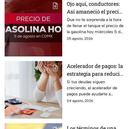
Ojo aquí, conductores:
Así amaneció el precio
de la gasolina HOY
Que no te sorprenda a la hora
de llenar el tanque el precio de
la gasolina hoy miércoles 5 de
agosto 2026; aquí te dejamos
05 agosto, 2026
la lista de costos estado por
estado.
Acelerador de pagos: la
estrategia para reducir
tus deudas más rápido
Si tus deudas siguen
creciendo, el acelerador de
y recuperar el control
pagos puede ayudarte a
de tus finanzas
ordenar tus finanzas, priorizar
04 agosto, 2026
pagos y avanzar hacia una
mayor tranquilidad económica.
Los términos de una