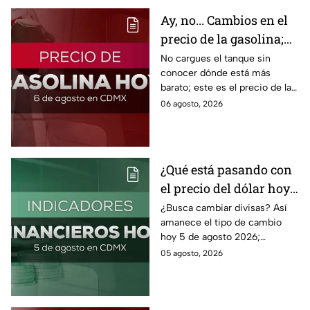
Ay, no... Cambios en el
precio de la gasolina;
así quedó HOY
No cargues el tanque sin
conocer dónde está más
barato; este es el precio de la
gasolina para hoy jueves 6 de
06 agosto, 2026
agosto 2026 sin afectar tu
bolsillo.
¿Qué está pasando con
el precio del dólar hoy
miércoles 5 de agosto
¿Busca cambiar divisas? Así
amanece el tipo de cambio
2026?
hoy 5 de agosto 2026;
consulta el precio del dólar
05 agosto, 2026
este miércoles y conoce si es
conveniente comprar.