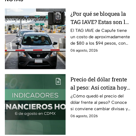
¿Por qué se bloquea la
TAG IAVE? Estas son las
razones por las que no
El TAG IAVE de Capufe tiene
un costo de aproximadamente
pasa en la caseta
de $80 a los $94 pesos, con
IVA incluido; te compartimos
06 agosto, 2026
las razones por las que podría
bloquearse.
Precio del dólar frente
al peso: Así cotiza hoy 6
de agosto 2026
¿Cómo quedó el precio del
dólar frente al peso? Conoce
si conviene cambiar divisas y
cómo el flujo en el estrecho de
06 agosto, 2026
Ormuz afecta al precio del
petróleo.