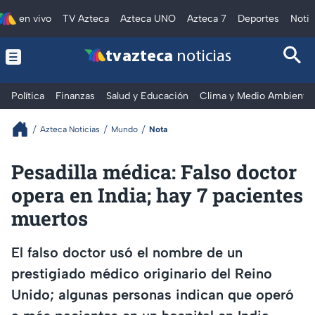
en vivo
TV Azteca
Azteca UNO
Azteca 7
Deportes
Notic
tv azteca
noticias
Política
Finanzas
Salud y Educación
Clima y Medio Ambiente
Azteca Noticias
Mundo
Nota
Pesadilla médica: Falso doctor
opera en India; hay 7 pacientes
muertos
El falso doctor usó el nombre de un
prestigiado médico originario del Reino
Unido; algunas personas indican que operó