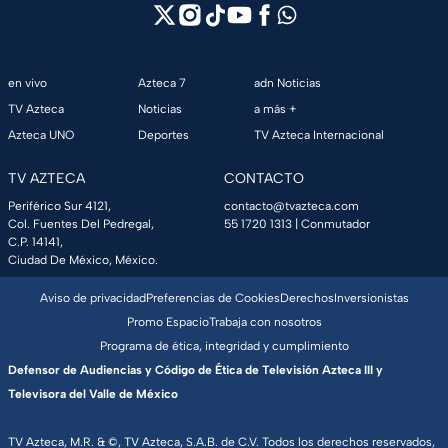
en vivo
Azteca 7
adn Noticias
TV Azteca
Noticias
a más +
Azteca UNO
Deportes
TV Azteca Internacional
TV AZTECA
CONTACTO
Periférico Sur 4121,
contacto@tvazteca.com
Col. Fuentes Del Pedregal,
55 1720 1313
| Conmutador
C.P. 14141,
Ciudad De México, México.
Aviso de privacidad
Preferencias de Cookies
Derechos
Inversionistas
Promo Espacio
Trabaja con nosotros
Programa de ética, integridad y cumplimiento
Defensor de Audiencias y Código de Ética de Televisión Azteca III y
Televisora del Valle de México
TV Azteca, M.R. & ©, TV Azteca, S.A.B. de C.V. Todos los derechos reservados,