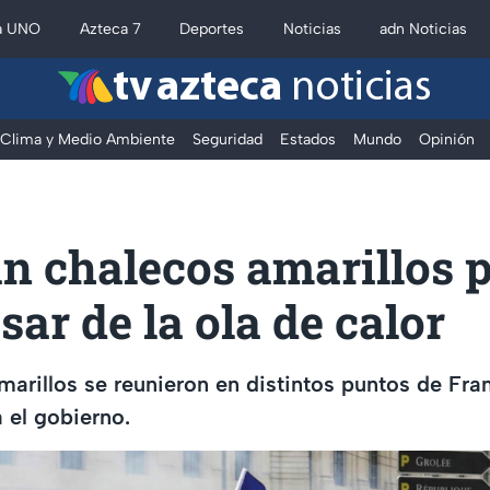
a UNO
Azteca 7
Deportes
Noticias
adn Noticias
tv azteca
noticias
Clima y Medio Ambiente
Seguridad
Estados
Mundo
Opinión
n chalecos amarillos p
esar de la ola de calor
arillos se reunieron en distintos puntos de Fra
a el gobierno.