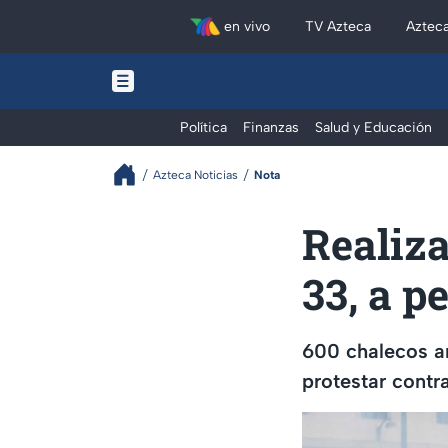
en vivo
TV Azteca
Aztec
Política
Finanzas
Salud y Educación
Azteca Noticias
Nota
Realiza
33, a p
600 chalecos am
protestar contr