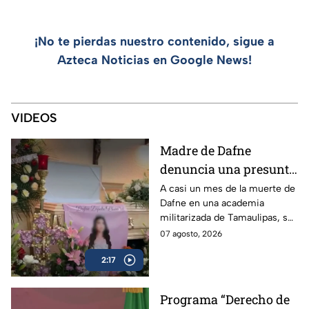
¡No te pierdas nuestro contenido, sigue a
Azteca Noticias en Google News!
VIDEOS
Madre de Dafne
denuncia una presunta
red familiar tras la
A casi un mes de la muerte de
Dafne en una academia
muerte de su hija en
militarizada de Tamaulipas, su
Tamaulipas
madre exige justicia y
07 agosto, 2026
denuncia irregularidades en
2:17
torno al caso.
Programa “Derecho de