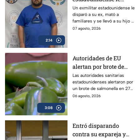
disparó a su ex en
Un exmilitar estadounidense le
disparó a su ex, mató a
Saltillo, mató a
familiares y se llevó a su hijo a
familiares y se llevó a
la frontera.
07 agosto, 2026
su hijo
2:14
Autoridades de EU
alertan por brote de
Salmonella en cultivos
Las autoridades sanitarias
estadounidenses alertaron por
de jalapeño en México
un brote de salmonella en 27
estados vinculados a el chile
06 agosto, 2026
jalapeño cultivados en México.
3:08
Entró disparando
contra su expareja y