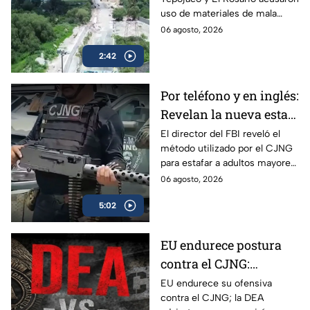
recursos en obras
uso de materiales de mala
viales de Cuautitlán
calidad en una obra de 23
06 agosto, 2026
Izcalli, Edomex
millones de pesos que lleva 20
2:42
años inconclusa en Cuautitlán
Izcalli, Edomex.
Por teléfono y en inglés:
Revelan la nueva estafa
del CJNG a adultos
El director del FBI reveló el
método utilizado por el CJNG
mayores de Estados
para estafar a adultos mayores
Unidos
de Estados Unidos desde
06 agosto, 2026
México.
5:02
EU endurece postura
contra el CJNG:
advierte que también
EU endurece su ofensiva
contra el CJNG; la DEA
irá por políticos que