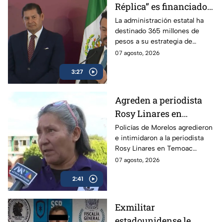
Réplica” es financiado
con dinero de los
La administración estatal ha
destinado 365 millones de
poblanos, pero se usa
pesos a su estrategia de
para atacar a la prensa
comunicación social, lo que
07 agosto, 2026
crítica
incluye el programa “Derecho
3:27
de Réplica.
Agreden a periodista
Rosy Linares en
Morelos durante
Policías de Morelos agredieron
e intimidaron a la periodista
cobertura del asesinato
Rosy Linares en Temoac
del alcalde de Temoac
mientras realizaba una
07 agosto, 2026
cobertura. La gobernadora
2:41
Margarita González mantiene
el silencio.
Exmilitar
estadounidense le