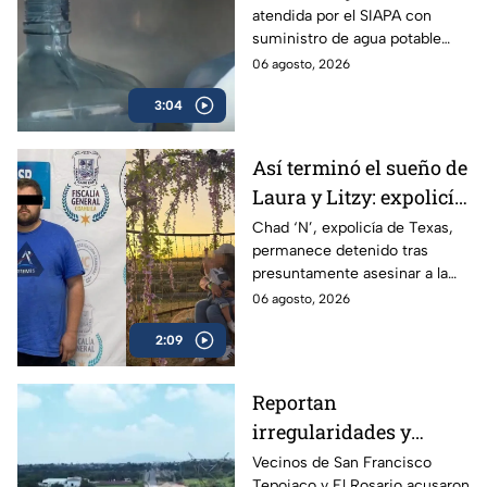
atendida por el SIAPA con
suministro potable
suministro de agua potable
gratuito a colonias
gratuito, nuevas obras de
06 agosto, 2026
afectadas
potabilización y apoyo en
3:04
colonias afectadas.
Así terminó el sueño de
Laura y Litzy: expolicía
de Texas permanece
Chad ‘N’, expolicía de Texas,
permanece detenido tras
detenido por
presuntamente asesinar a la
multihomicidio en
familia de su expareja en
06 agosto, 2026
Saltillo
Saltillo; pretendía huir a EU con
2:09
su hijo.
Reportan
irregularidades y
posible desvío de
Vecinos de San Francisco
Tepojaco y El Rosario acusaron