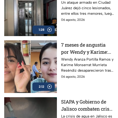
sus hijos: Ataque
Un ataque armado en Ciudad
Juárez dejó cinco lesionados,
armado conmociona a
entre ellos tres menores, luego
Ciudad Juárez
de que un exesposo
06 agosto, 2026
presuntamente disparara
1:28
contra su expareja y su nueva
pareja.
7 meses de angustia
por Wendy y Karime:
desaparecieron tras
Wendy Aranza Portilla Ramos y
Karime Monserrat Murrieta
acudir a funeral de
Reséndiz desaparecieron tras
reportero en Veracruz
asistir al funeral del reportero
06 agosto, 2026
Carlos Castro, asesinado en
2:12
Poza Rica, Veracruz.
SIAPA y Gobierno de
Jalisco combaten crisis
de agua y llevan
La crisis de agua en Jalisco es