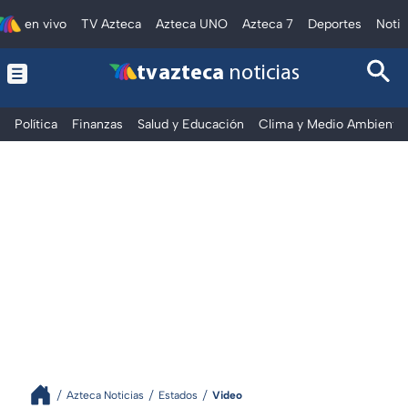
en vivo
TV Azteca
Azteca UNO
Azteca 7
Deportes
Notic
tv azteca
noticias
Política
Finanzas
Salud y Educación
Clima y Medio Ambiente
Azteca Noticias
Estados
Video