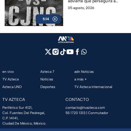
advierte que perseguirá a
protejan al cártel
políticos que protejan al cártel
05 agosto, 2026
y anuncia millonarias
5:14
recompensas por sus líderes.
en vivo
Azteca 7
adn Noticias
TV Azteca
Noticias
a más +
Azteca UNO
Deportes
TV Azteca Internacional
TV AZTECA
CONTACTO
Periférico Sur 4121,
contacto@tvazteca.com
Col. Fuentes Del Pedregal,
55 1720 1313
| Conmutador
C.P. 14141,
Ciudad De México, México.