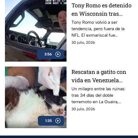
Tony Romo es detenido
en Wisconsin tras
negarse a realizar la
Tony Romo volvió a ser
tendencia, pero fuera de la
prueba de alcohol
NFL. El exmariscal fue
detenido tras negarse a una
30 julio, 2026
prueba de alcoholímetro y el
3:56
video del arresto se hizo viral.
Rescatan a gatito con
vida en Venezuela
después de 34 días bajo
Un milagro entre las ruinas:
tras 34 días del doble
los escombros
terremoto en La Guaira,
voluntarios lograron rescatar a
30 julio, 2026
un gato con vida en las
1:35
Residencias Caribe.