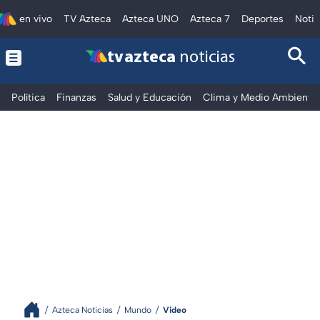
en vivo
TV Azteca
Azteca UNO
Azteca 7
Deportes
Notic
tv azteca
noticias
Política
Finanzas
Salud y Educación
Clima y Medio Ambiente
Azteca Noticias
Mundo
Video