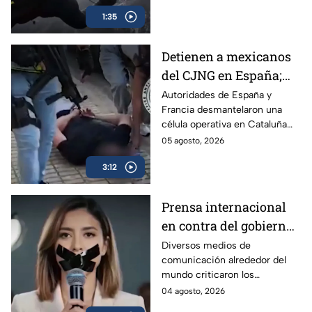
de emergencia evitó un
1:35
desenlace fatal.
Detienen a mexicanos
del CJNG en España;
traficaban droga
Autoridades de España y
Francia desmantelaron una
diluida en vainilla
célula operativa en Cataluña
del cártel Jalisco Nueva
05 agosto, 2026
Generación (CJNG).
3:12
Prensa internacional
en contra del gobierno
por los Lineamientos
Diversos medios de
comunicación alrededor del
para Callar a México
mundo criticaron los
Lineamientos para Callar a
04 agosto, 2026
México.