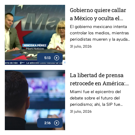
Gobierno quiere callar
a México y oculta el
desvío de ayuda
El gobierno mexicano intenta
controlar los medios, mientras
humanitaria enviada a
periodistas mueren y la ayuda
Cuba
humanitaria enviada a Cuba
31 julio, 2026
desaparece en manos
5:13
militares.
La libertad de prensa
retrocede en América:
“La norma es la
Miami fue el epicentro del
debate sobre el futuro del
impunidad”, dice la SIP
periodismo; ahí, la SIP fue
clara al evidenciar que la
31 julio, 2026
libertad de prensa pasa por un
2:16
momento preocupante.