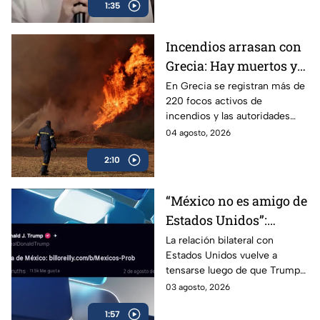
1:35
Incendios arrasan con
Grecia: Hay muertos y
más de mil evacuados
En Grecia se registran más de
220 focos activos de
incendios y las autoridades
han detenido a más de 30
04 agosto, 2026
personas señaladas de
2:10
haberlos provocado.
“México no es amigo de
Estados Unidos”:
Trump cuestiona
La relación bilateral con
Estados Unidos vuelve a
estrategia contra el
tensarse luego de que Trump
narcotráfico
aseguró que “el problema es
03 agosto, 2026
México” por su estrategia
1:57
contra el narcotráfico.