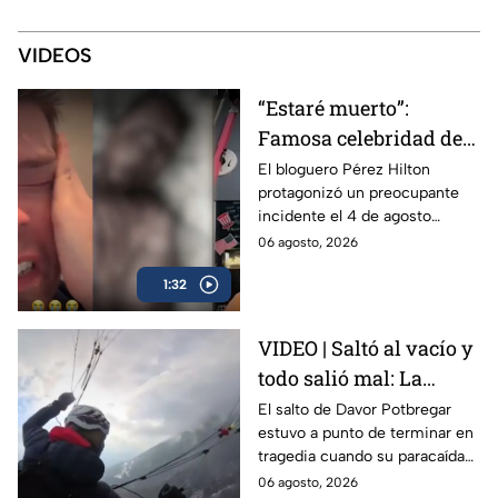
VIDEOS
“Estaré muerto”:
Famosa celebridad de
internet se autolesionó
El bloguero Pérez Hilton
protagonizó un preocupante
en una transmisión en
incidente el 4 de agosto
vivo
durante una transmisión en
06 agosto, 2026
vivo desde su casa en Miami
1:32
VIDEO | Saltó al vacío y
todo salió mal: La
decisión que salvó la
El salto de Davor Potbregar
estuvo a punto de terminar en
vida de Davor
tragedia cuando su paracaídas
Potbregar
falló en pleno vuelo; el sistema
06 agosto, 2026