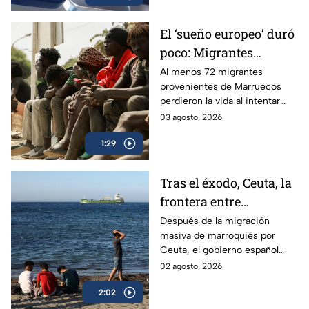
El ‘sueño europeo’ duró
poco: Migrantes
regresan a Marruecos
Al menos 72 migrantes
provenientes de Marruecos
perdieron la vida al intentar
superar las rompeolas y la valla
03 agosto, 2026
fronteriza en Ceuta, España.
1:29
Tras el éxodo, Ceuta, la
frontera entre
Marruecos y España,
Después de la migración
masiva de marroquiés por
parece tranquila
Ceuta, el gobierno español
trabaja para contenerla,
02 agosto, 2026
mientras habitantes viven
2:02
intranquilos.