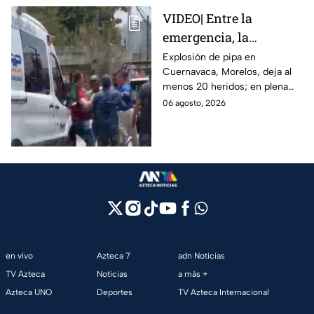
VIDEO| Entre la
emergencia, la
desesperación y el
Explosión de pipa en
Cuernavaca, Morelos, deja al
llanto de un niño;
menos 20 heridos; en plena
adultos desatan pelea
emergencia, dos hombres
06 agosto, 2026
tras explosión de pipa
comenzaron a pelear mientras
en Cuernavaca
un niño lloraba en el lugar.
en vivo
Azteca 7
adn Noticias
TV Azteca
Noticias
a más +
Azteca UNO
Deportes
TV Azteca Internacional