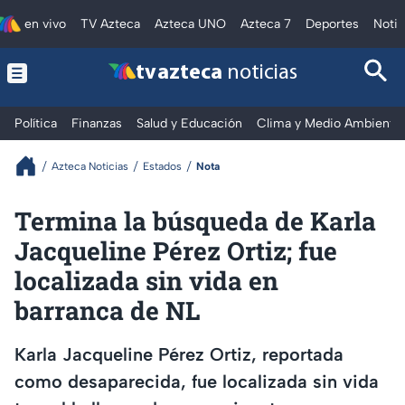
en vivo
TV Azteca
Azteca UNO
Azteca 7
Deportes
Notic
tv azteca
noticias
Política
Finanzas
Salud y Educación
Clima y Medio Ambiente
Azteca Noticias
Estados
Nota
Termina la búsqueda de Karla
Jacqueline Pérez Ortiz; fue
localizada sin vida en
barranca de NL
Karla Jacqueline Pérez Ortiz, reportada
como desaparecida, fue localizada sin vida