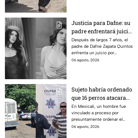
riesgo de que pierda un brazo.
Justicia para Dafne: su
padre enfrentará juicio
por presunto abuso
Después de largos 7 años, el
padre de Dafne Zapata Quintos
cometido en 2019 en
enfrenta un juicio por
Tamaulipas
presuntamente abusar de la
06 agosto, 2026
menor cuando ella tenía
apenas 6 años.
Sujeto habría ordenado
que 16 perros atacaran
a su hermana con
En Mexicali, un hombre fue
vinculado a proceso por
discapacidad en
presuntamente ordenar el
Mexicali, BC
ataque de 16 perros contra su
06 agosto, 2026
hermana, quien tenía