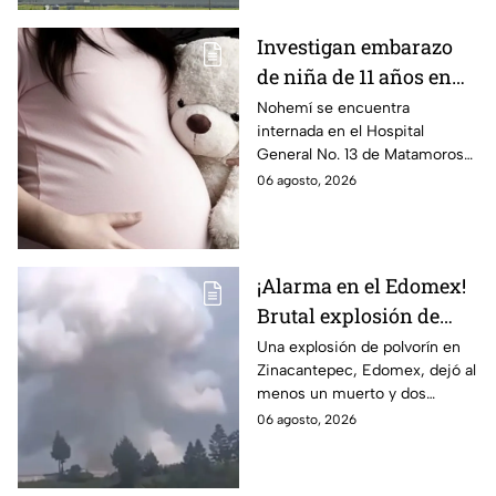
Investigan embarazo
de niña de 11 años en
Matamoros,
Nohemí se encuentra
internada en el Hospital
Tamaulipas; ¿qué pasó
General No. 13 de Matamoros
con Nohemí?
tras complicaciones por un
06 agosto, 2026
embarazo infantil; la Fiscalía de
Tamaulipas ya investiga.
¡Alarma en el Edomex!
Brutal explosión de
polvorín en Santa
Una explosión de polvorín en
Zinacantepec, Edomex, dejó al
María del Monte,
menos un muerto y dos
Zinacantepec; reportan
heridos; autoridades atiende la
06 agosto, 2026
al menos un muerto y
emergencia tras el estallido de
heridos
un taller clandestino.