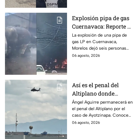
discapacidad auditiva.
Explosión pipa de gas
Cuernavaca: Reporte de
víctimas tras estallido
La explosión de una pipa de
gas LP en Cuernavaca,
en Morelos
Morelos dejó seis personas
hospitalizadas. IMSS informó
06 agosto, 2026
que las pacientes siguen
internadas y aún no hay parte
médico.
Así es el penal del
Altiplano donde
permanecerá Ángel
Ángel Aguirre permanecerá en
el penal del Altiplano por el
Aguirre por caso
caso de Ayotzinapa. Conoce
Ayotzinapa
dónde está, cómo es esta
06 agosto, 2026
prisión de máxima seguridad y
su historia.