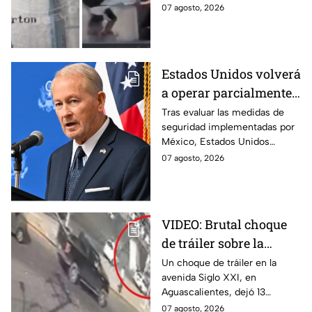
cómo un joven empujó a
07 agosto, 2026
adulto mayor antes de ser
arrollado por un tráiler en
Monterrey.
Estados Unidos volverá
a operar parcialmente
en Michoacán tras
Tras evaluar las medidas de
seguridad implementadas por
suspensión por
México, Estados Unidos
motivos de seguridad
reanudará parcialmente sus
07 agosto, 2026
actividades en Michoacán a
partir del 8 de agosto.
VIDEO: Brutal choque
de tráiler sobre la
avenida Siglo XXI en
Un choque de tráiler en la
avenida Siglo XXI, en
Aguascalientes deja
Aguascalientes, dejó 13
varios heridos y
heridos y varios vehículos
07 agosto, 2026