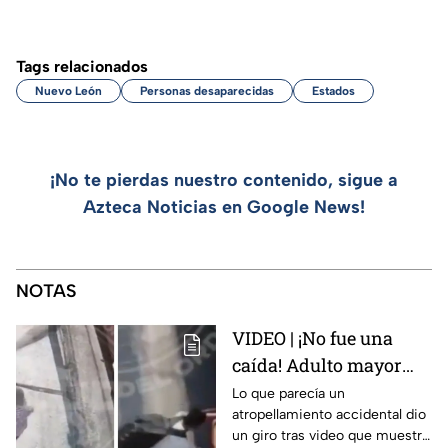
Tags relacionados
Nuevo León
Personas desaparecidas
Estados
¡No te pierdas nuestro contenido, sigue a
Azteca Noticias en Google News!
NOTAS
VIDEO | ¡No fue una
caída! Adulto mayor
muere atropellado por
Lo que parecía un
atropellamiento accidental dio
tráiler; joven lo empujó
un giro tras video que muestra
en Monterrey