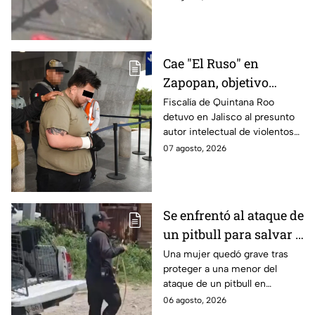
destrozos
destrozados; el conductor fue
detenido tras la carambola.
Cae "El Ruso" en
Zapopan, objetivo
prioritario en Playa del
Fiscalía de Quintana Roo
detuvo en Jalisco al presunto
Carmen
autor intelectual de violentos
ataques en fraccionamientos
07 agosto, 2026
de Playa del Carmen.
Se enfrentó al ataque de
un pitbull para salvar a
una menor; hoy lucha
Una mujer quedó grave tras
proteger a una menor del
por su vida en Zapopan
ataque de un pitbull en
Zapopan; la víctima sufrió
06 agosto, 2026
severas mordeduras y existe