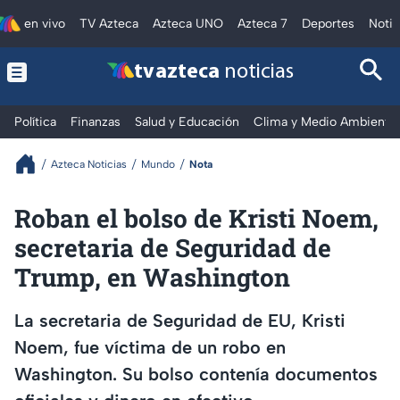
en vivo
TV Azteca
Azteca UNO
Azteca 7
Deportes
Notic
tv azteca
noticias
Política
Finanzas
Salud y Educación
Clima y Medio Ambiente
Azteca Noticias
Mundo
Nota
Roban el bolso de Kristi Noem,
secretaria de Seguridad de
Trump, en Washington
La secretaria de Seguridad de EU, Kristi
Noem, fue víctima de un robo en
Washington. Su bolso contenía documentos