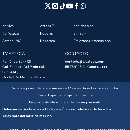
en vivo
Azteca 7
adn Noticias
TV Azteca
Noticias
a más +
Azteca UNO
Deportes
TV Azteca Internacional
TV AZTECA
CONTACTO
Periférico Sur 4121,
contacto@tvazteca.com
Col. Fuentes Del Pedregal,
55 1720 1313
| Conmutador
C.P. 14141,
Ciudad De México, México.
Aviso de privacidad
Preferencias de Cookies
Derechos
Inversionistas
Promo Espacio
Trabaja con nosotros
Programa de ética, integridad y cumplimiento
Defensor de Audiencias y Código de Ética de Televisión Azteca III y
Televisora del Valle de México