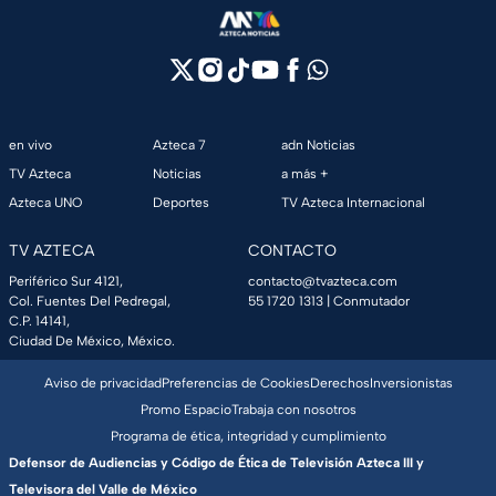
en vivo
Azteca 7
adn Noticias
TV Azteca
Noticias
a más +
Azteca UNO
Deportes
TV Azteca Internacional
TV AZTECA
CONTACTO
Periférico Sur 4121,
contacto@tvazteca.com
Col. Fuentes Del Pedregal,
55 1720 1313
| Conmutador
C.P. 14141,
Ciudad De México, México.
Aviso de privacidad
Preferencias de Cookies
Derechos
Inversionistas
Promo Espacio
Trabaja con nosotros
Programa de ética, integridad y cumplimiento
Defensor de Audiencias y Código de Ética de Televisión Azteca III y
Televisora del Valle de México