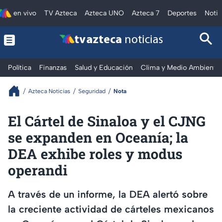
en vivo
TV Azteca
Azteca UNO
Azteca 7
Deportes
Notic
tv azteca
noticias
Política
Finanzas
Salud y Educación
Clima y Medio Ambiente
Azteca Noticias
Seguridad
Nota
El Cártel de Sinaloa y el CJNG
se expanden en Oceanía; la
DEA exhibe roles y modus
operandi
A través de un informe, la DEA alertó sobre
la creciente actividad de cárteles mexicanos