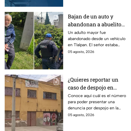
Bajan de un auto y
abandonan a abuelito
de 83 años en CDMX
Un adulto mayor fue
abandonado desde un vehículo
con demencia senil
en Tlalpan. El señor estaba
desorientado y la ayuda de
05 agosto, 2026
vecinos permitió que fuera
rescatado por la policía de
CDMX.
¿Quieres reportar un
caso de despojo en
CDMX? El número que
Conoce aquí cuál es el número
para poder presentar una
tienes que marcar y lo
denuncia por despojo en la
que tienes que hacer
CDMX y qué hacer si eres
05 agosto, 2026
víctima de este delito que se
castiga con cárcel.