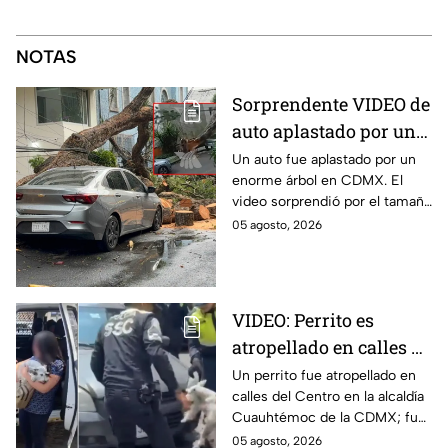
NOTAS
Sorprendente VIDEO de
auto aplastado por un
árbol en CDMX: así fue
Un auto fue aplastado por un
enorme árbol en CDMX. El
el momento exacto
video sorprendió por el tamaño
del árbol que dejó destruido el
05 agosto, 2026
vehículo en la alcaldía Benito
Juárez.
VIDEO: Perrito es
atropellado en calles de
la alcaldía
Un perrito fue atropellado en
calles del Centro en la alcaldía
Cuauhtémoc; policías
Cuauhtémoc de la CDMX; fue
lo rescatan y entregan
rescatado y resguardado por
05 agosto, 2026