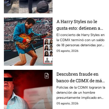
a su dueña
policías de tránsito y
entregado a su dueña.
A Harry Styles no le
gusta esto: detienen a
18 tras concierto en
El concierto de Harry Styles en
la CDMX terminó con un saldo
CDMX
de 18 personas detenidas por
policías, quienes los esposaron
05 agosto, 2026
y presentaron ante las
autoridades.
Descubren fraude en
banco de CDMX de más
de 400 mil pesos con
Policías de la CDMX lograron la
detención de un hombre
un cheque falso
presuntamente implicado en
un intento de fraude para
05 agosto, 2026
conseguir el dinero con un