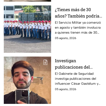
¿Tienes más de 30
años? También podrías
tener que hacer el
El Servicio Militar ya comenzó
en agosto y también involucra
Servicio Militar 2026 si
a quienes tienen más de 30
saliste sorteado en
años. Conoce quiénes deben
05 agosto, 2026
agosto
presentarse y en qué casos
aplica esta obligación.
Investigan
publicaciones del
influencer César
El Gabinete de Seguridad
investiga publicaciones del
Gastélum por alusión a
influencer César Gastélum y
"La Mayiza"
analiza videos tras su
05 agosto, 2026
asesinato durante una
transmisión en vivo en
Culiacán.