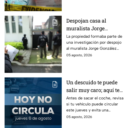
cheque falso.
Despojan casa al
muralista Jorge
González Camarena en
La propiedad formaba parte de
una investigación por despojo
la Del Valle y la
al muralista Jorge González
recupera| FOTOS
Camarena por un predio en la
05 agosto, 2026
colonia del Valle, alcaldía
Benito Juárez.
Un descuido te puede
salir muy caro; aquí te
contamos cómo queda
Antes de sacar el coche, revisa
si tu vehículo puede circular
el Hoy No Circula para
este jueves y evita una
este jueves
sanción que puede afectar tu
05 agosto, 2026
bolsillo.