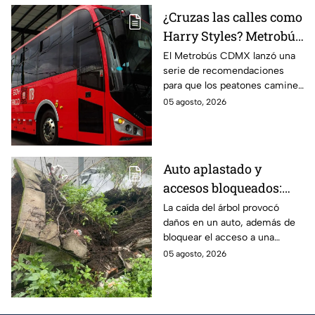
¿Cruzas las calles como
Harry Styles? Metrobús
lanza
El Metrobús CDMX lanzó una
serie de recomendaciones
recomendaciones de
para que los peatones caminen
seguridad para
y crucen las calles con
05 agosto, 2026
peatones en CDMX
seguridad; te compartimos los
consejos.
Auto aplastado y
accesos bloqueados:
Cae gigantesco árbol en
La caída del árbol provocó
daños en un auto, además de
calles de la GAM y deja
bloquear el acceso a una
graves daños
unidad habitacional en la
05 agosto, 2026
Gustavo A. Madero (GAM); así
fue el accidente.