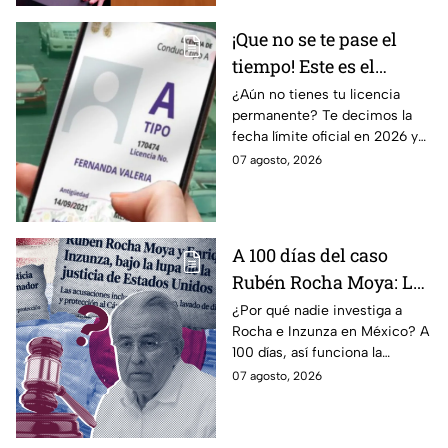
¡Que no se te pase el
tiempo! Este es el
último día para
¿Aún no tienes tu licencia
permanente? Te decimos la
tramitar la licencia
fecha límite oficial en 2026 y
permanente en CDMX y
los requisitos para tramitarla
07 agosto, 2026
Edomex
antes de que termine el
programa.
A 100 días del caso
Rubén Rocha Moya: La
estrategia de Morena
¿Por qué nadie investiga a
Rocha e Inzunza en México? A
para blindar al
100 días, así funciona la
gobernador de Sinaloa
estrategia de Morena para
07 agosto, 2026
intentar enterrar el tema de
sus vínculos con el
narcotráfico.