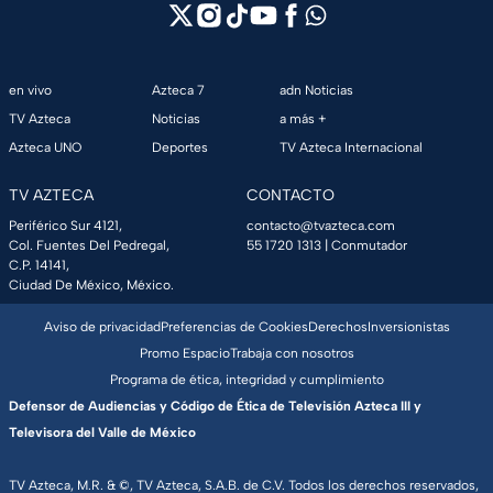
en vivo
Azteca 7
adn Noticias
TV Azteca
Noticias
a más +
Azteca UNO
Deportes
TV Azteca Internacional
TV AZTECA
CONTACTO
Periférico Sur 4121,
contacto@tvazteca.com
Col. Fuentes Del Pedregal,
55 1720 1313
| Conmutador
C.P. 14141,
Ciudad De México, México.
Aviso de privacidad
Preferencias de Cookies
Derechos
Inversionistas
Promo Espacio
Trabaja con nosotros
Programa de ética, integridad y cumplimiento
Defensor de Audiencias y Código de Ética de Televisión Azteca III y
Televisora del Valle de México
TV Azteca, M.R. & ©, TV Azteca, S.A.B. de C.V. Todos los derechos reservados,