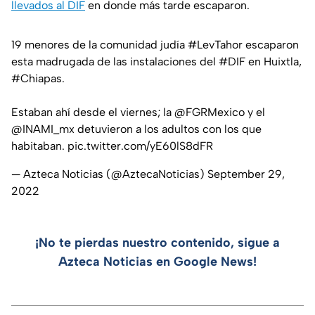
llevados al DIF
en donde más tarde escaparon.
19 menores de la comunidad judía
#LevTahor
escaparon
esta madrugada de las instalaciones del
#DIF
en Huixtla,
#Chiapas
.
Estaban ahí desde el viernes; la
@FGRMexico
y el
@INAMI_mx
detuvieron a los adultos con los que
habitaban.
pic.twitter.com/yE60lS8dFR
— Azteca Noticias (@AztecaNoticias)
September 29,
2022
¡No te pierdas nuestro contenido, sigue a
Azteca Noticias en Google News!