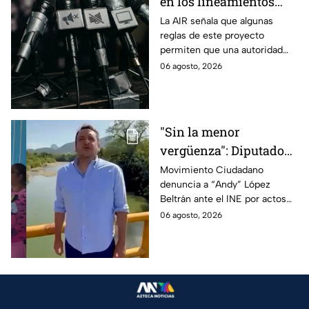
en los lineamientos
para proteger a las
La AIR señala que algunas
reglas de este proyecto
audiencias
permiten que una autoridad
gubernamental supervise,
06 agosto, 2026
revise y hasta castigue el
contenido que transmiten los
medios.
"Sin la menor
vergüenza": Diputado
Juan Zavala denuncia
Movimiento Ciudadano
denuncia a “Andy” López
ante el INE a Andy
Beltrán ante el INE por actos
López Beltrán por
anticipados de campaña en
06 agosto, 2026
campaña anticipada en
Tabasco.
Tabasco