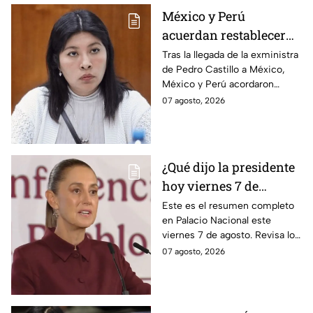
México y Perú
acuerdan restablecer
relaciones
Tras la llegada de la exministra
de Pedro Castillo a México,
diplomáticas tras
México y Perú acordaron
llegada de Betssy
reanudar relaciones desde
07 agosto, 2026
Chávez al país
aquella ruptura en noviembre
de 2025.
¿Qué dijo la presidente
hoy viernes 7 de
agosto? Resumen EN
Este es el resumen completo
en Palacio Nacional este
VIVO
viernes 7 de agosto. Revisa los
datos presentados y las
07 agosto, 2026
respuestas de la presidente al
momento.