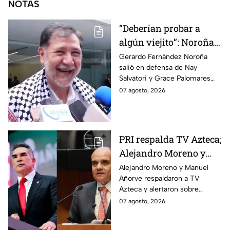
NOTAS
“Deberían probar a
algún viejito”: Noroña
reacciona a polémico
Gerardo Fernández Noroña
salió en defensa de Nay
video de Nay Salvatori
Salvatori y Grace Palomares
y Grace Palomares
tras sus comentarios
07 agosto, 2026
despectivos contra los adultos
mayores.
PRI respalda TV Azteca;
Alejandro Moreno y
Manuel Añorve
Alejandro Moreno y Manuel
Añorve respaldaron a TV
denuncian riesgos para
Azteca y alertaron sobre
la libertad de expresión
riesgos para la libertad de
07 agosto, 2026
expresión y el periodismo
crítico en México.