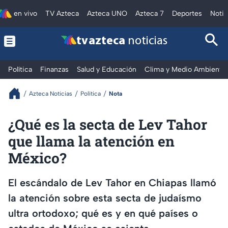
en vivo
TV Azteca
Azteca UNO
Azteca 7
Deportes
Notic
tv azteca
noticias
Política
Finanzas
Salud y Educación
Clima y Medio Ambiente
Azteca Noticias
Política
Nota
¿Qué es la secta de Lev Tahor
que llama la atención en
México?
El escándalo de Lev Tahor en Chiapas llamó
la atención sobre esta secta de judaísmo
ultra ortodoxo; qué es y en qué países o