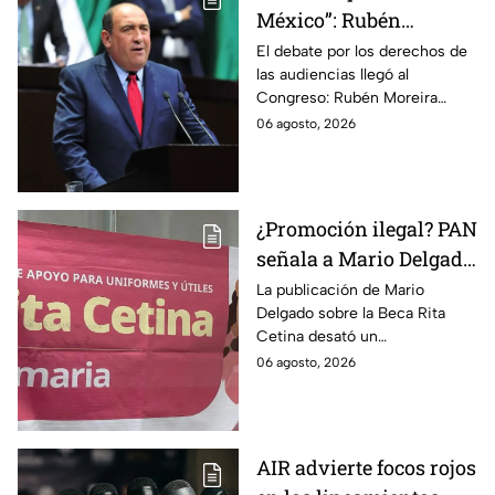
México”: Rubén
Moreira pide frenar
El debate por los derechos de
las audiencias llegó al
discusión de
Congreso: Rubén Moreira
lineamientos de
reclama una consulta con
06 agosto, 2026
audiencias hasta
voces del sector de
escuchar a periodistas
comunicación.
y expertos
¿Promoción ilegal? PAN
señala a Mario Delgado
por publicación sobre
La publicación de Mario
Delgado sobre la Beca Rita
la Beca Rita Cetina
Cetina desató un
enfrentamiento entre Morena
06 agosto, 2026
y el PAN, que acusa posible
promoción personalizada y
hasta peculado.
AIR advierte focos rojos