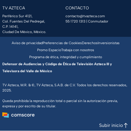
TV AZTECA
CONTACTO
Periférico Sur 4121,
contacto@tvazteca.com
Col. Fuentes Del Pedregal,
55 1720 1313
| Conmutador
C.P. 14141,
Ciudad De México, México.
Aviso de privacidad
Preferencias de Cookies
Derechos
Inversionistas
Promo Espacio
Trabaja con nosotros
Programa de ética, integridad y cumplimiento
Defensor de Audiencias y Código de Ética de Televisión Azteca III y
Televisora del Valle de México
TV Azteca, M.R. & ©, TV Azteca, S.A.B. de C.V. Todos los derechos reservados,
2025.
Queda prohibida la reproducción total o parcial sin la autorización previa,
expresa y por escrito de su titular.
Subir inicio