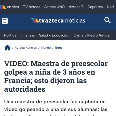
en vivo
TV Azteca
Azteca UNO
Azteca 7
Deportes
Notic
tv azteca
noticias
Política
Finanzas
Salud y Educación
Clima y Medio Ambiente
Azteca Noticias
Mundo
Nota
VIDEO: Maestra de preescolar
golpea a niña de 3 años en
Francia; esto dijeron las
autoridades
Una maestra de preescolar fue captada en
video golpeando a una de sus alumnas; las